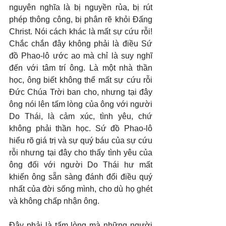
nguyên nghĩa là bị nguyền rủa, bị rút 
phép thông công, bị phân rẽ khỏi Đấng 
Christ. Nói cách khác là mất sự cứu rỗi! 
Chắc chắn đây không phải là điều Sứ 
đồ Phao-lô ước ao mà chỉ là suy nghĩ 
đến với tâm trí ông. Là một nhà thần 
học, ông biết không thể mất sự cứu rỗi 
Đức Chúa Trời ban cho, nhưng tại đây 
ông nói lên tấm lòng của ông với người 
Do Thái, là cảm xúc, tình yêu, chứ 
không phải thần học. Sứ đồ Phao-lô 
hiểu rõ giá trị và sự quý báu của sự cứu 
rỗi nhưng tại đây cho thấy tình yêu của 
ông đối với người Do Thái hư mất 
khiến ông sẵn sàng đánh đổi điều quý 
nhất của đời sống mình, cho dù họ ghét 
và không chấp nhận ông.
Đây phải là tấm lòng mà những người 