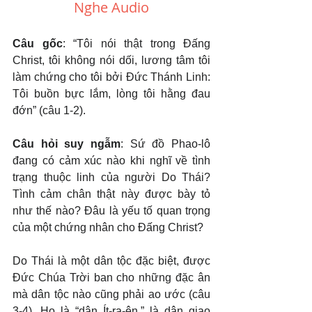
Nghe Audio
Câu gốc
: “Tôi nói thật trong Đấng 
Christ, tôi không nói dối, lương tâm tôi 
làm chứng cho tôi bởi Đức Thánh Linh: 
Tôi buồn bực lắm, lòng tôi hằng đau 
đớn” (câu 1-2).
Câu hỏi suy ngẫm
: Sứ đồ Phao-lô 
đang có cảm xúc nào khi nghĩ về tình 
trạng thuộc linh của người Do Thái? 
Tình cảm chân thật này được bày tỏ 
như thế nào? Đâu là yếu tố quan trọng 
của một chứng nhân cho Đấng Christ?
Do Thái là một dân tộc đặc biệt, được 
Đức Chúa Trời ban cho những đặc ân 
mà dân tộc nào cũng phải ao ước (câu 
3-4). Họ là “dân Ít-ra-ên,” là dân giao 