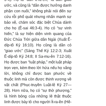
ước, và cũng là “dân được hưởng danh 
phận con nuôi,” không phải nói đến sự 
cứu rỗi phổ quát nhưng nhấn mạnh sự 
bảo vệ, chăm sóc đặc biệt Chúa dành 
cho họ (Ê-sai 46:3-4). Họ có “sự vinh 
hiển,” là sự hiện diện vinh quang của 
Đức Chúa Trời giữa dân Ngài (Xuất Ê-
díp-tô Ký 16:10). Họ cũng là dân có 
“giao ước” (Sáng Thế Ký 12:2-3; Xuất 
Ê-díp-tô Ký 24:8; II Sa-mu-ên 7:12-16). 
Họ được ban “luật pháp,” một luật pháp 
trọn vẹn, kèm theo lời hứa nếu họ vâng 
lời, không chỉ được ban phước về 
thuộc linh mà còn được thịnh vượng về 
vật chất (Phục-truyền Luật-lệ Ký 27—
28). Hơn nữa, họ có “sự thờ phượng,” 
là hình bóng của những lẽ thật thuộc 
linh được bày tỏ cho người Ít-ra-ên (Hê-