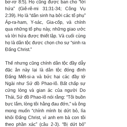
bơ-rơ 8:5). Họ cũng được ban cho “lời 
hứa” (Giê-rê-mi 31:31-34; Công Vụ 
2:39). Họ là “dân sinh hạ bởi các tổ phụ” 
Áp-ra-ham, Y-sác, Gia-cốp, và chính 
qua những tổ phụ này, những giao ước 
và lời hứa được thiết lập. Và cuối cùng 
họ là dân tộc được chọn cho sự “sinh ra 
Đấng Christ.”
Thế nhưng cũng chính dân tộc đầy dẫy 
đặc ân này lại là dân tộc đóng đinh 
Đấng Mết-si-a và bức hại các đầy tớ 
Ngài như Sứ đồ Phao-lô. Bất chấp sự 
cứng lòng và gian ác của người Do 
Thái, Sứ đồ Phao-lô nói rằng: “Tôi buồn 
bực lắm, lòng tôi hằng đau đớn,” và ông 
mong muốn “chính mình bị dứt bỏ, lìa 
khỏi Đấng Christ, vì anh em bà con tôi 
theo phần xác” (câu 2-3). “Bị dứt bỏ” 