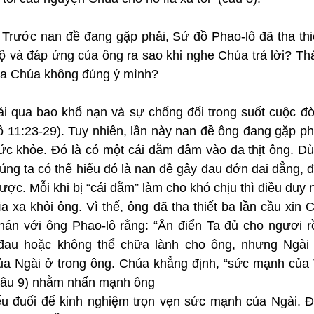
: Trước nan đề đang gặp phải, Sứ đồ Phao-lô đã tha thi
ộ và đáp ứng của ông ra sao khi nghe Chúa trả lời? Thá
 của Chúa không đúng ý mình?
ải qua bao khổ nạn và sự chống đối trong suốt cuộc đờ
tô 11:23-29). Tuy nhiên, lần này nan đề ông đang gặp phả
sức khỏe. Đó là có một cái dằm đâm vào da thịt ông. Dù
úng ta có thể hiểu đó là nan đề gây đau đớn dai dẳng, đô
ược. Mỗi khi bị “cái dằm” làm cho khó chịu thì điều duy 
ìa xa khỏi ông. Vì thế, ông đã tha thiết ba lần cầu xin C
n với ông Phao-lô rằng: “Ân điển Ta đủ cho ngươi rồ
đau hoặc không thể chữa lành cho ông, nhưng Ngài 
 Ngài ở trong ông. Chúa khẳng định, “sức mạnh của T
(câu 9) nhằm nhấn mạnh ông
ếu đuối để kinh nghiệm trọn vẹn sức mạnh của Ngài. Đâ