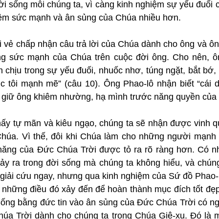
 sống mỗi chúng ta, vì càng kinh nghiệm sự yếu đuối c
iệm sức mạnh và ân sủng của Chúa nhiều hơn.
 vẻ chấp nhận câu trả lời của Chúa dành cho ông và ông 
g sức mạnh của Chúa trên cuộc đời ông. Cho nên, ôn
chịu trong sự yếu đuối, nhuốc nhơ, túng ngặt, bắt bớ, k
lúc tôi mạnh mẽ” (câu 10). Ông Phao-lô nhận biết “cái 
giữ ông khiêm nhường, hạ mình trước năng quyền của 
ấy tự mãn và kiêu ngạo, chúng ta sẽ nhận được vinh qu
húa. Vì thế, đôi khi Chúa làm cho những người mạnh 
ăng của Đức Chúa Trời được tỏ ra rõ ràng hơn. Có nh
ảy ra trong đời sống mà chúng ta không hiểu, và chúng t
iải cứu ngay, nhưng qua kinh nghiệm của Sứ đồ Phao-lô,
những điều đó xảy đến để hoàn thành mục đích tốt đẹp 
Sống bằng đức tin vào ân sủng của Đức Chúa Trời có ngh
úa Trời dành cho chúng ta trong Chúa Giê-xu. Đó là m