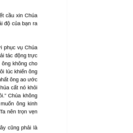
ết cầu xin Chúa 
i độ của bạn ra 
i phục vụ Chúa 
i tác động trực 
 ông không cho 
i lúc khiến ông 
nhất ông ao ước 
húa cất nó khỏi 
i.” Chúa không 
muốn ông kinh 
a nên trọn vẹn 
y cũng phải là 