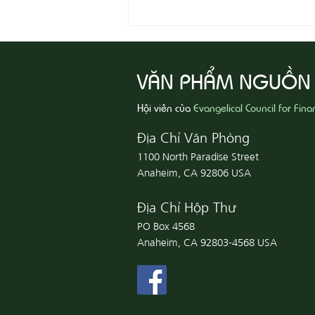
08-07 Nhân Từ Và Chân Thật
VĂN PHẨM NGUỒN
Hội viên của
Evangelical Council for Fina
Địa Chỉ Văn Phòng
1100 North Paradise Street
Anaheim, CA 92806 USA
Địa Chỉ Hộp Thư
PO Box 4568
Anaheim, CA 92803-4568 USA