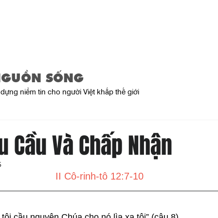
Trang Chủ
Giới Thiệu
Sản Phẩ
NGUỒN SỐNG
dựng niềm tin cho người Việt khắp thế giới
u Cầu Và Chấp Nhận
5
II Cô-rinh-tô 12:7-10
 tôi cầu nguyện Chúa cho nó lìa xa tôi” (câu 8).