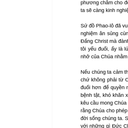
phương châm cho đời
ta sẽ càng kinh ngh
Sứ đồ Phao-lô đã vui
nghiệm ân sủng cùn
Đấng Christ mà đành 
tôi yếu đuối, ấy là 
nhở của Chúa nhằm 
Nếu chúng ta cảm th
chứ không phải từ C
đuối hơn để quyền n
bệnh tật, khó khăn x
kêu cầu mong Chúa g
rằng Chúa cho phép 
đời sống chúng ta. 
với những gì Đức Ch