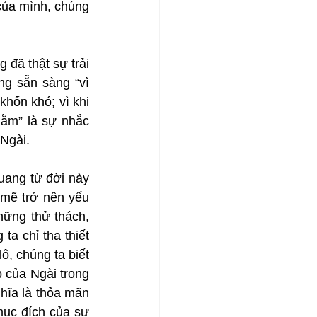
ủa mình, chúng 
đã thật sự trải 
g sẵn sàng “vì 
hốn khó; vì khi 
dằm” là sự nhắc 
Ngài.
ang từ đời này 
mẽ trở nên yếu 
ững thử thách, 
a chỉ tha thiết 
 chúng ta biết 
của Ngài trong 
ĩa là thỏa mãn 
ục đích của sự 