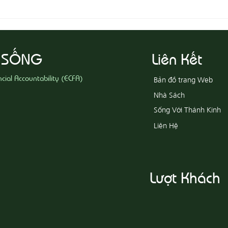
08-05
08-06 Yêu Thương Người Nghèo
Khổ
 SỐNG
Liên Kết
ncial Accountability (ECFA)
Bản đồ trang Web
Nhà Sách
Sống Với Thánh Kinh
Liên Hệ
Lượt Khách