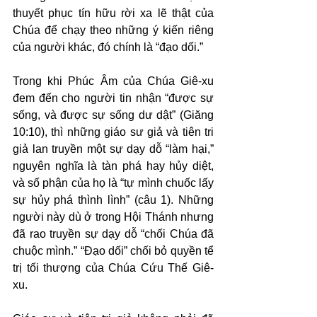
thuyết phục tín hữu rời xa lẽ thật của 
Chúa để chạy theo những ý kiến riêng 
của người khác, đó chính là “đạo dối.”
Trong khi Phúc Âm của Chúa Giê-xu 
đem đến cho người tin nhận “được sự 
sống, và được sự sống dư dật” (Giăng 
10:10), thì những giáo sư giả và tiên tri 
giả lan truyền một sự dạy dỗ “làm hại,” 
nguyên nghĩa là tàn phá hay hủy diệt, 
và số phận của họ là “tự mình chuốc lấy 
sự hủy phá thình lình” (câu 1). Những 
người này dù ở trong Hội Thánh nhưng 
đã rao truyền sự dạy dỗ “chối Chúa đã 
chuộc mình.” “Đạo dối” chối bỏ quyền tể 
trị tối thượng của Chúa Cứu Thế Giê-
xu.