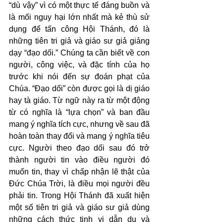
“dù vậy” vì có một thực tế đáng buồn và 
là mối nguy hại lớn nhất mà kẻ thù sử 
dụng để tấn công Hội Thánh, đó là 
những tiên tri giả và giáo sư giả giảng 
dạy “đạo dối.” Chúng ta cần biết về con 
người, công việc, và đặc tính của họ 
trước khi nói đến sự đoán phạt của 
Chúa. “Đạo dối” còn được gọi là dị giáo 
hay tà giáo. Từ ngữ này ra từ một động 
từ có nghĩa là “lựa chọn” và ban đầu 
mang ý nghĩa tích cực, nhưng về sau đã 
hoàn toàn thay đổi và mang ý nghĩa tiêu 
cực. Người theo đạo dối sau đó trở 
thành người tin vào điều người đó 
muốn tin, thay vì chấp nhận lẽ thật của 
Đức Chúa Trời, là điều mọi người đều 
phải tin. Trong Hội Thánh đã xuất hiện 
một số tiên tri giả và giáo sư giả dùng 
những cách thức tinh vi dẫn dụ và 