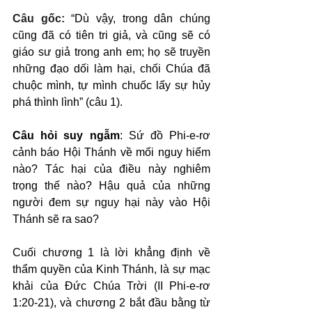
Câu gốc: 
“Dù vậy, trong dân chúng 
cũng đã có tiên tri giả, và cũng sẽ có 
giáo sư giả trong anh em; họ sẽ truyền 
những đạo dối làm hại, chối Chúa đã 
chuộc mình, tự mình chuốc lấy sự hủy 
phá thình lình” (câu 1).
Câu hỏi suy ngẫm
: Sứ đồ Phi-e-rơ 
cảnh báo Hội Thánh về mối nguy hiểm 
nào? Tác hại của điều này nghiêm 
trọng thế nào? Hậu quả của những 
người đem sự nguy hại này vào Hội 
Thánh sẽ ra sao?
Cuối chương 1 là lời khẳng định về 
thẩm quyền của Kinh Thánh, là sự mạc 
khải của Đức Chúa Trời (II Phi-e-rơ 
1:20-21), và chương 2 bắt đầu bằng từ 