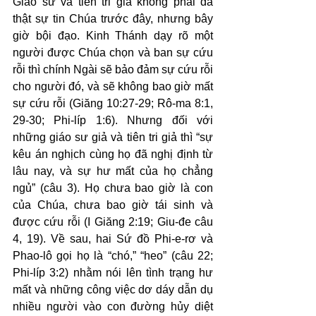
Giáo sư và tiên tri giả không phải đã 
thật sự tin Chúa trước đây, nhưng bây 
giờ bội đạo. Kinh Thánh dạy rõ một 
người được Chúa chọn và ban sự cứu 
rỗi thì chính Ngài sẽ bảo đảm sự cứu rỗi 
cho người đó, và sẽ không bao giờ mất 
sự cứu rỗi (Giăng 10:27-29; Rô-ma 8:1, 
29-30; Phi-líp 1:6). Nhưng đối với 
những giáo sư giả và tiên tri giả thì “sự 
kêu án nghịch cùng họ đã nghị định từ 
lâu nay, và sự hư mất của họ chẳng 
ngủ” (câu 3). Họ chưa bao giờ là con 
của Chúa, chưa bao giờ tái sinh và 
được cứu rỗi (I Giăng 2:19; Giu-đe câu 
4, 19). Về sau, hai Sứ đồ Phi-e-rơ và 
Phao-lô gọi họ là “chó,” “heo” (câu 22; 
Phi-líp 3:2) nhằm nói lên tình trạng hư 
mất và những công việc dơ dáy dẫn dụ 
nhiều người vào con đường hủy diệt 