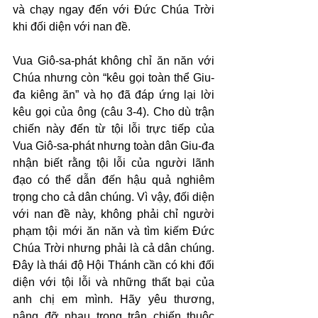
và chạy ngay đến với Đức Chúa Trời 
khi đối diện với nan đề.
Vua Giô-sa-phát không chỉ ăn năn với 
Chúa nhưng còn “kêu gọi toàn thể Giu-
đa kiêng ăn” và họ đã đáp ứng lại lời 
kêu gọi của ông (câu 3-4). Cho dù trận 
chiến này đến từ tội lỗi trực tiếp của 
Vua Giô-sa-phát nhưng toàn dân Giu-đa 
nhận biết rằng tội lỗi của người lãnh 
đạo có thể dẫn đến hậu quả nghiêm 
trọng cho cả dân chúng. Vì vậy, đối diện 
với nan đề này, không phải chỉ người 
phạm tội mới ăn năn và tìm kiếm Đức 
Chúa Trời nhưng phải là cả dân chúng. 
Đây là thái độ Hội Thánh cần có khi đối 
diện với tội lỗi và những thất bại của 
anh chị em mình. Hãy yêu thương, 
nâng đỡ nhau trong trận chiến thuộc 