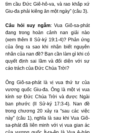
tìm cầu Đức Giê-hô-va, và rao khắp xứ 
Giu-đa phải kiêng ăn một ngày” (câu 3).
Câu hỏi suy ngẫm
: Vua Giô-sa-phát 
đang trong hoàn cảnh nan giải nào 
(xem thêm II Sử-ký 19:1-4)? Phản ứng 
của ông ra sao khi nhận biết nguyên 
nhân của nan đề? Bạn cần làm gì khi có 
quyết định sai lầm và đối diện với sự 
cáo trách của Đức Chúa Trời?
Ông Giô-sa-phát là vị vua thứ tư của 
vương quốc Giu-đa. Ông là một vị vua 
kính sợ Đức Chúa Trời và được Ngài 
ban phước (II Sử-ký 17:3-4). Nan đề 
trong chương 20 xảy ra “sau các việc 
này” (câu 1), nghĩa là sau khi Vua Giô-
sa-phát đã liên minh với vị vua gian ác 
của vương quốc Ít-ra-ên là Vua A-háp 