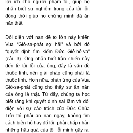
lợi ích cho người phạm tội, giúp họ 
nhận biết sự nghiêm trọng của tội lỗi, 
đồng thời giúp họ chứng minh đã ăn 
năn thật.
Đối diện với nan đề to lớn này khiến 
Vua “Giô-sa-phát sợ hãi” và bởi đó 
“quyết định tìm kiếm Đức Giê-hô-va” 
(câu 3). Ông nhận biết trận chiến này 
đến từ tội lỗi của ông, đây là vấn đề 
thuộc linh, nên giải pháp cũng phải là 
thuộc linh. Hơn nữa, phản ứng của Vua 
Giô-sa-phát cũng cho thấy sự ăn năn 
của ông là thật. Từ đây, chúng ta học 
biết rằng khi quyết định sai lầm và đối 
diện với sự cáo trách của Đức Chúa 
Trời thì phải ăn năn ngay, không tìm 
cách biện hộ hay đổ lỗi, phải chấp nhận 
những hậu quả của tội lỗi mình gây ra, 