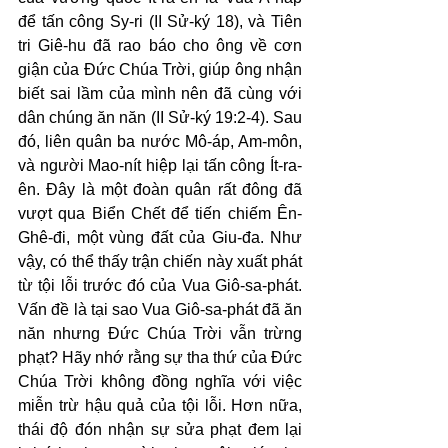
để tấn công Sy-ri (II Sử-ký 18), và Tiên 
tri Giê-hu đã rao báo cho ông về cơn 
giận của Đức Chúa Trời, giúp ông nhận 
biết sai lầm của mình nên đã cùng với 
dân chúng ăn năn (II Sử-ký 19:2-4). Sau 
đó, liên quân ba nước Mô-áp, Am-môn, 
và người Mao-nít hiệp lại tấn công Ít-ra-
ên. Đây là một đoàn quân rất đông đã 
vượt qua Biển Chết để tiến chiếm Ên-
Ghê-đi, một vùng đất của Giu-đa. Như 
vậy, có thể thấy trận chiến này xuất phát 
từ tội lỗi trước đó của Vua Giô-sa-phát. 
Vấn đề là tại sao Vua Giô-sa-phát đã ăn 
năn nhưng Đức Chúa Trời vẫn trừng 
phạt? Hãy nhớ rằng sự tha thứ của Đức 
Chúa Trời không đồng nghĩa với việc 
miễn trừ hậu quả của tội lỗi. Hơn nữa, 
thái độ đón nhận sự sửa phạt đem lại 