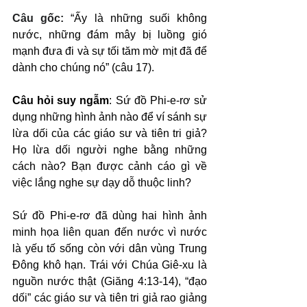
Câu gốc: 
“Ấy là những suối không 
nước, những đám mây bị luồng gió 
mạnh đưa đi và sự tối tăm mờ mịt đã để 
dành cho chúng nó” (câu 17).
Câu hỏi suy ngẫm
: Sứ đồ Phi-e-rơ sử 
dụng những hình ảnh nào để ví sánh sự 
lừa dối của các giáo sư và tiên tri giả? 
Họ lừa dối người nghe bằng những 
cách nào? Bạn được cảnh cáo gì về 
việc lắng nghe sự dạy dỗ thuộc linh?
Sứ đồ Phi-e-rơ đã dùng hai hình ảnh 
minh họa liên quan đến nước vì nước 
là yếu tố sống còn với dân vùng Trung 
Đông khô hạn. Trái với Chúa Giê-xu là 
nguồn nước thật (Giăng 4:13-14), “đạo 
dối” các giáo sư và tiên tri giả rao giảng 