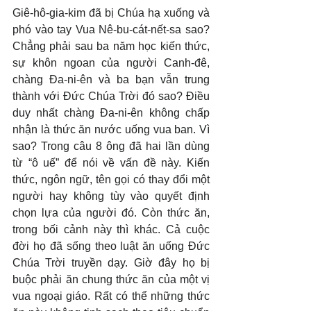
Giê-hô-gia-kim đã bị Chúa hạ xuống và 
phó vào tay Vua Nê-bu-cát-nết-sa sao? 
Chẳng phải sau ba năm học kiến thức, 
sự khôn ngoan của người Canh-đê, 
chàng Đa-ni-ên và ba bạn vẫn trung 
thành với Đức Chúa Trời đó sao? Điều 
duy nhất chàng Đa-ni-ên không chấp 
nhận là thức ăn nước uống vua ban. Vì 
sao? Trong câu 8 ông đã hai lần dùng 
từ “ô uế” để nói về vấn đề này. Kiến 
thức, ngôn ngữ, tên gọi có thay đổi một 
người hay không tùy vào quyết định 
chọn lựa của người đó. Còn thức ăn, 
trong bối cảnh này thì khác. Cả cuộc 
đời họ đã sống theo luật ăn uống Đức 
Chúa Trời truyền dạy. Giờ đây họ bị 
buộc phải ăn chung thức ăn của một vị 
vua ngoại giáo. Rất có thể những thức 