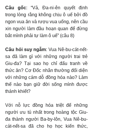
Câu gốc
: “Vả, Đa-ni-ên quyết định 
trong lòng rằng không chịu ô uế bởi đồ 
ngon vua ăn và rượu vua uống, nên cầu 
xin người làm đầu hoạn quan để đừng 
bắt mình phải tự làm ô uế” (câu 8)
Câu hỏi suy ngẫm
: Vua Nê-bu-cát-nết-
sa đã làm gì với những người trai trẻ 
Giu-đa? Tại sao họ chỉ đấu tranh về 
thức ăn? Cơ Đốc nhân thường đối diện 
với những cám dỗ đồng hóa nào? Làm 
thế nào bạn giữ đời sống mình được 
thánh khiết?
Với nỗ lực đồng hóa triệt để những 
người ưu tú nhất trong hoàng tộc Giu-
đa thành người Ba-by-lôn, Vua Nê-bu-
cát-nết-sa đã cho họ học kiến thức, 