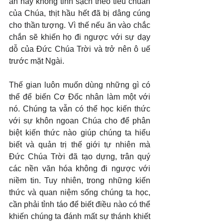
ăn này không tinh sạch theo tiêu chuẩn 
của Chúa, thịt hầu hết đã bị dâng cúng 
cho thần tượng. Vì thế nếu ăn vào chắc 
chắn sẽ khiến họ đi ngược với sự dạy 
dỗ của Đức Chúa Trời và trở nên ô uế 
trước mặt Ngài.
Thế gian luôn muốn dùng những gì có 
thể để biến Cơ Đốc nhân làm một với 
nó. Chúng ta vẫn có thể học kiến thức 
với sự khôn ngoan Chúa cho để phân 
biệt kiến thức nào giúp chúng ta hiểu 
biết và quản trị thế giới tự nhiên mà 
Đức Chúa Trời đã tạo dựng, trân quý 
các nền văn hóa không đi ngược với 
niềm tin. Tuy nhiên, trong những kiến 
thức và quan niệm sống chúng ta học, 
cần phải tỉnh táo để biết điều nào có thể 
khiến chúng ta đánh mất sự thánh khiết 