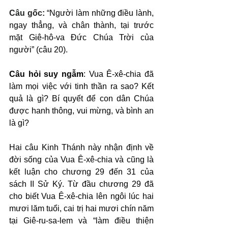
Câu gốc: 
“Người làm những điều lành, 
ngay thẳng, và chân thành, tại trước 
mặt Giê-hô-va Đức Chúa Trời của 
người” (câu 20).
Câu hỏi suy ngẫm
: Vua Ê-xê-chia đã 
làm mọi việc với tinh thần ra sao? Kết 
quả là gì? Bí quyết để con dân Chúa 
được hanh thông, vui mừng, và bình an 
là gì?
Hai câu Kinh Thánh này nhận định về 
đời sống của Vua Ê-xê-chia và cũng là 
kết luận cho chương 29 đến 31 của 
sách II Sử Ký. Từ đầu chương 29 đã 
cho biết Vua Ê-xê-chia lên ngôi lúc hai 
mươi lăm tuổi, cai trị hai mươi chín năm 
tại Giê-ru-sa-lem và “làm điều thiện 