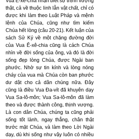
Vua Ê-xê-chia nhận biết sự thịnh vượng 
thật, cả về thuộc linh lẫn vật chất, chỉ có 
được khi làm theo Luật Pháp và mệnh 
lệnh của Chúa, cũng như tìm kiếm 
Chúa hết lòng (câu 20-21). Kết luận của 
sách Sử Ký về một chặng đường đời 
của Vua Ê-xê-chia cũng là cách Chúa 
nhìn về đời sống của ông, và đó là đời 
sống đẹp lòng Chúa, được Ngài ban 
phước. Nhờ sự tin kính và lòng nóng 
cháy của vua mà Chúa còn ban phước 
dư dật cho cả dân chúng nữa. Đây 
cũng là điều Vua Đa-vít đã khuyên dạy 
Vua Sa-lô-môn; Vua Sa-lô-môn đã làm 
theo và được thành công, thịnh vượng. 
Là con dân Chúa, chúng ta cũng phải 
sống tốt lành, ngay thẳng, chân thật 
trước mặt Chúa, và làm theo Lời Ngài 
dạy, dù khi sống như vậy luôn có nhiều 