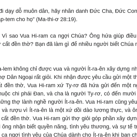
y đi dạy dỗ muôn dân, hãy nhân danh Đức Cha, Đức Con
p-tem cho họ” (Ma-thi-ơ 28:19).
: Vì sao Vua Hi-ram ca ngợi Chúa? Ông hứa giúp điều 
 cất đền thờ? Bạn đã làm gì để nhiều người biết Chúa 
sa-lem không chỉ được vua và người Ít-ra-ên xây dựng n
ợ Dân Ngoại rất giỏi. Khi nhận được yêu cầu gửi một th
ất đền thờ, Vua Hi-ram xứ Ty-rơ đã hứa gửi đến một ngư
huộc chi phái Đan, và cha là người Ty-rơ, có đến mười 
hững thợ lành nghề người Ít-ra-ên. Vua Hi-ram cũng yêu
, và rượu vì Ít-ra-ên là một xứ dồi dào lương thực, và ôn
 cất đền thờ. Vua Hi-ram gửi thợ giỏi góp phần xây dựn
 vì ông nhận biết quyền năng, tình yêu thương, và sự tể t
ca ngợi tình yêu của Chúa dành cho Ít-ra-ên khi ban ch