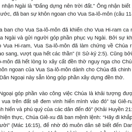
 nhận Ngài là “Đấng dựng nên trời đất.” Ông nhận biết 
c nước, đã ban sự khôn ngoan cho Vua Sa-lô-môn (câu 11
 ban cho Vua Sa-lô-môn đã khiến cho Vua Hi-ram ca n
a Ngài và gửi người góp phần phục vụ Ngài. Bởi sự k
cho Vua Hi-ram, Vua Sa-lô-môn đã làm chứng về Chúa 
ao sang, vượt qua hết các thần” (II Sử-ký 2:5). Cũng bở
-môn đã hết lòng lo xây cất đền thờ nguy nga cho Chú
 khôn ngoan của Vua Sa-lô-môn dành cho Chúa đã chinh
a Dân Ngoại này sẵn lòng góp phần xây dựng đền thờ.
goại góp phần vào công việc Chúa là khải tượng được
 vua trên đất sẽ đem vinh hiển mình vào đó” tại Giê-ru
nh hiển và phú quý của các dân đến đó” (Khải Huyền 21:
hiện thực, Chúa Giê-xu đã ban mệnh lệnh: “Hãy đi khắp 
ười” (Mác 16:15), để nhờ đó muôn dân sẽ biết đến Da