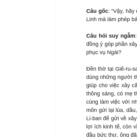
Câu gốc
: “Vậy, hã
Linh mà làm phép bá
Câu hỏi suy ngẫm
đồng ý góp phần xây
phục vụ Ngài?
Đền thờ tại Giê-ru-
dùng những người th
giúp cho việc xây c
thông sáng, có mẹ t
cùng làm việc với n
môn gửi lại lúa, dầu
Li-ban để gửi về xây
lợi ích kinh tế, còn
đầu bức thư, ông đã 