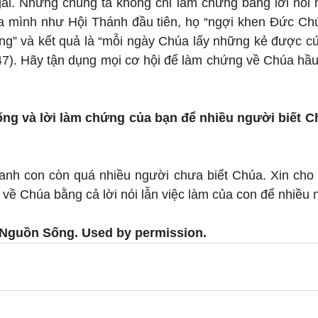
i. Nhưng chúng ta không chỉ làm chứng bằng lời nói 
a mình như Hội Thánh đầu tiên, họ “ngợi khen Đức Chú
ng” và kết quả là “mỗi ngày Chúa lấy những kẻ được cứ
7). Hãy tận dụng mọi cơ hội để làm chứng về Chúa hầu
ng và lời làm chứng của bạn để nhiều người biết Ch
nh con còn quá nhiều người chưa biết Chúa. Xin cho 
ề Chúa bằng cả lời nói lẫn việc làm của con để nhiều n
 Nguồn Sống. Used by permission.