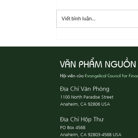
Viết bình luận...
08-07 Nhân Từ Và Chân Thật
VĂN PHẨM NGUỒN
Hội viên của
Evangelical Council for Fina
Địa Chỉ Văn Phòng
1100 North Paradise Street
Anaheim, CA 92806 USA
Địa Chỉ Hộp Thư
PO Box 4568
Anaheim, CA 92803-4568 USA