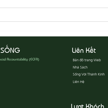
08-05
08-06 Yêu Thương Người Nghèo
Khổ
 SỐNG
Liên Kết
ncial Accountability (ECFA)
Bản đồ trang Web
Nhà Sách
Sống Với Thánh Kinh
Liên Hệ
Lượt Khách