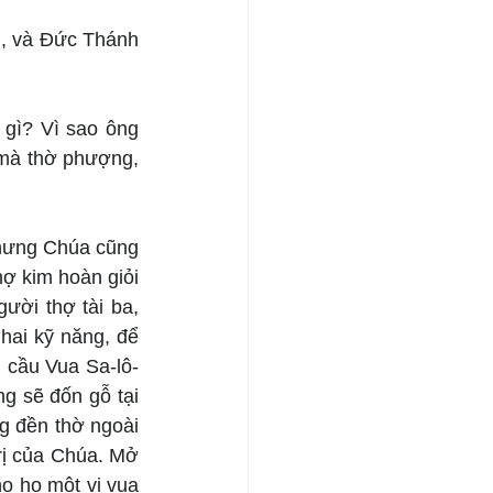
, và Đức Thánh 
gì? Vì sao ông 
mà thờ phượng, 
hưng Chúa cũng 
ợ kim hoàn giỏi 
ời thợ tài ba, 
hai kỹ năng, để 
 cầu Vua Sa-lô-
g sẽ đốn gỗ tại 
g đền thờ ngoài 
rị của Chúa. Mở 
o họ một vị vua 