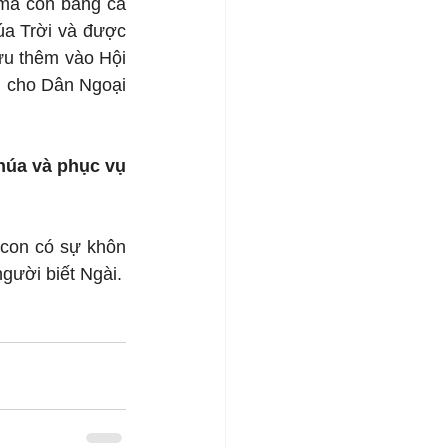
mà còn bằng cả 
a Trời và được 
u thêm vào Hội 
 cho Dân Ngoại 
úa và phục vụ 
con có sự khôn 
gười biết Ngài.