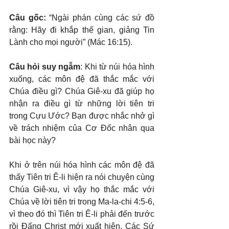
Câu gốc: 
“Ngài phán cùng các sứ đồ 
rằng: Hãy đi khắp thế gian, giảng Tin 
Lành cho mọi người” (Mác 16:15).
Câu hỏi suy ngẫm
: Khi từ núi hóa hình 
xuống, các môn đệ đã thắc mắc với 
Chúa điều gì? Chúa Giê-xu đã giúp họ 
nhận ra điều gì từ những lời tiên tri 
trong Cựu Ước? Bạn được nhắc nhở gì 
về trách nhiệm của Cơ Đốc nhân qua 
bài học này?
Khi ở trên núi hóa hình các môn đệ đã 
thấy Tiên tri Ê-li hiện ra nói chuyện cùng 
Chúa Giê-xu, vì vậy họ thắc mắc với 
Chúa về lời tiên tri trong Ma-la-chi 4:5-6, 
vì theo đó thì Tiên tri Ê-li phải đến trước 
rồi Đấng Christ mới xuất hiện. Các Sứ 