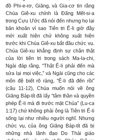
đồ Phi-e-rơ, Giăng, và Gia-cơ tin rằng 
Chúa Giê-xu chính là Đấng Mết-si-a 
trong Cựu Ước đã nói đến nhưng họ lại 
băn khoăn vì sao Tiên tri Ê-li giờ đây 
mới xuất hiện chứ không xuất hiện 
trước khi Chúa Giê-xu bắt đầu chức vụ. 
Chúa Giê-xu khẳng định sự chân thật 
của lời tiên tri trong sách Ma-la-chi, 
Ngài đáp rằng, “Thật Ê-li phải đến mà 
sửa lại mọi việc,” và Ngài cũng cho các 
môn đệ biết rõ ràng, “Ê-li đã đến rồi” 
(câu 11-12), Chúa muốn nói về ông 
Giăng Báp-tít đã lấy “tâm thần và quyền 
phép Ê-li mà đi trước mặt Chúa” (Lu-ca 
1:17) chứ không phải ông là Tiên tri Ê-li 
sống lại như nhiều người nghĩ. Nhưng 
chức vụ, của ông Giăng Báp-tít đã bị 
những nhà lãnh đạo Do Thái giáo 