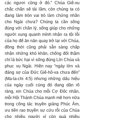
các ngươi cũng ở đó.” Chúa Giê-xu 
chắc chắn sẽ tái lâm, còn chúng ta có 
đang làm tròn vai trò làm chứng nhân 
cho Ngài chưa? Chúng ta cần sống 
đúng với chân lý, sống giúp cho những 
người xung quanh mình nhận ra tội lỗi 
của họ để ăn năn quay trở lại với Chúa, 
đồng thời cũng phải sẵn sàng chấp 
nhận những khó khăn, chống đối thậm 
chí là bức hại vì sống đúng Lời Chúa và 
phục vụ Ngài. Hiện nay “ngày lớn và 
đáng sợ của Đức Giê-hô-va chưa đến” 
(Ma-la-chi 4:5) nhưng những dấu hiệu 
của ngày cuối cùng đó đang dần rõ 
ràng, xin Chúa cho mỗi Cơ Đốc nhân, 
mỗi Hội Thánh Chúa mạnh mẽ hơn nữa 
trong công tác truyền giảng Phúc Âm, 
ưu tiên rao truyền sự cứu rỗi của Chúa 
cho nhiều người vì còn quá nhiều 