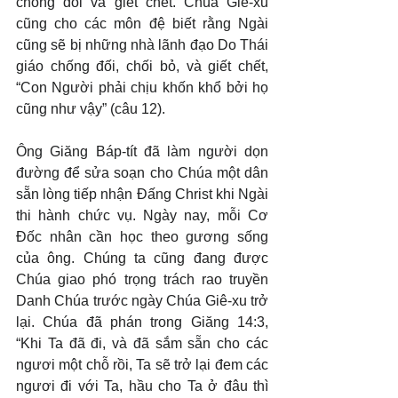
chống đối và giết chết. Chúa Giê-xu 
cũng cho các môn đệ biết rằng Ngài 
cũng sẽ bị những nhà lãnh đạo Do Thái 
giáo chống đối, chối bỏ, và giết chết, 
“Con Người phải chịu khốn khổ bởi họ 
cũng như vậy” (câu 12).
Ông Giăng Báp-tít đã làm người dọn 
đường để sửa soạn cho Chúa một dân 
sẵn lòng tiếp nhận Đấng Christ khi Ngài 
thi hành chức vụ. Ngày nay, mỗi Cơ 
Đốc nhân cần học theo gương sống 
của ông. Chúng ta cũng đang được 
Chúa giao phó trọng trách rao truyền 
Danh Chúa trước ngày Chúa Giê-xu trở 
lại. Chúa đã phán trong Giăng 14:3, 
“Khi Ta đã đi, và đã sắm sẵn cho các 
ngươi một chỗ rồi, Ta sẽ trở lại đem các 
ngươi đi với Ta, hầu cho Ta ở đâu thì 