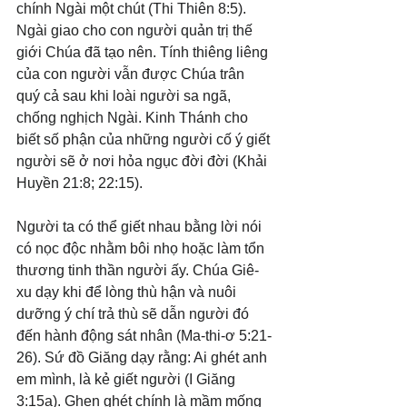
chính Ngài một chút (Thi Thiên 8:5). 
Ngài giao cho con người quản trị thế 
giới Chúa đã tạo nên. Tính thiêng liêng 
của con người vẫn được Chúa trân 
quý cả sau khi loài người sa ngã, 
chống nghịch Ngài. Kinh Thánh cho 
biết số phận của những người cố ý giết 
người sẽ ở nơi hỏa ngục đời đời (Khải 
Huyền 21:8; 22:15).
Người ta có thể giết nhau bằng lời nói 
có nọc độc nhằm bôi nhọ hoặc làm tổn 
thương tinh thần người ấy. Chúa Giê-
xu dạy khi để lòng thù hận và nuôi 
dưỡng ý chí trả thù sẽ dẫn người đó 
đến hành động sát nhân (Ma-thi-ơ 5:21-
26). Sứ đồ Giăng dạy rằng: Ai ghét anh 
em mình, là kẻ giết người (I Giăng 
3:15a). Ghen ghét chính là mầm mống 