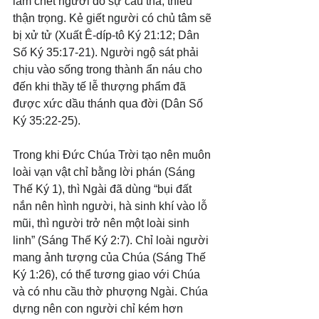
làm chết người do sự cẩu thả, thiếu 
thận trọng. Kẻ giết người có chủ tâm sẽ 
bị xử tử (Xuất Ê-díp-tô Ký 21:12; Dân 
Số Ký 35:17-21). Người ngộ sát phải 
chịu vào sống trong thành ẩn náu cho 
đến khi thầy tế lễ thượng phẩm đã 
được xức dầu thánh qua đời (Dân Số 
Ký 35:22-25).
Trong khi Đức Chúa Trời tạo nên muôn 
loài vạn vật chỉ bằng lời phán (Sáng 
Thế Ký 1), thì Ngài đã dùng “bụi đất 
nắn nên hình người, hà sinh khí vào lỗ 
mũi, thì người trở nên một loài sinh 
linh” (Sáng Thế Ký 2:7). Chỉ loài người 
mang ảnh tượng của Chúa (Sáng Thế 
Ký 1:26), có thể tương giao với Chúa 
và có nhu cầu thờ phượng Ngài. Chúa 
dựng nên con người chỉ kém hơn 