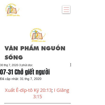
VĂN PHẨM NGUỒN
SỐNG
30 thg 7, 2020
3 phút đọc
07-31 Chớ giết người
Đã cập nhật:
31 thg 7, 2020
Xuất Ê-díp-tô Ký 20:13
; 
I Giăng 
3:15