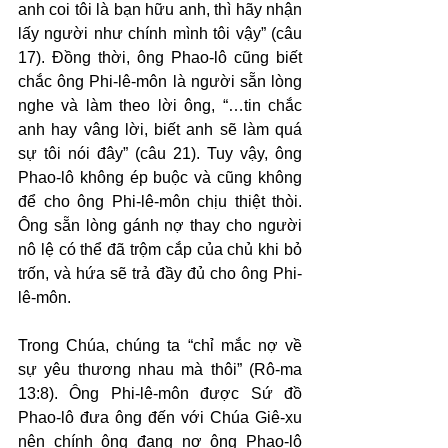
anh coi tôi là bạn hữu anh, thì hãy nhận 
lấy người như chính mình tôi vậy” (câu 
17). Đồng thời, ông Phao-lô cũng biết 
chắc ông Phi-lê-môn là người sẵn lòng 
nghe và làm theo lời ông, “…tin chắc 
anh hay vâng lời, biết anh sẽ làm quá 
sự tôi nói đây” (câu 21). Tuy vậy, ông 
Phao-lô không ép buộc và cũng không 
để cho ông Phi-lê-môn chịu thiệt thòi. 
Ông sẵn lòng gánh nợ thay cho người 
nô lệ có thể đã trộm cắp của chủ khi bỏ 
trốn, và hứa sẽ trả đầy đủ cho ông Phi-
lê-môn.
Trong Chúa, chúng ta “chỉ mắc nợ về 
sự yêu thương nhau mà thôi” (Rô-ma 
13:8). Ông Phi-lê-môn được Sứ đồ 
Phao-lô đưa ông đến với Chúa Giê-xu 
nên chính ông đang nợ ông Phao-lô 