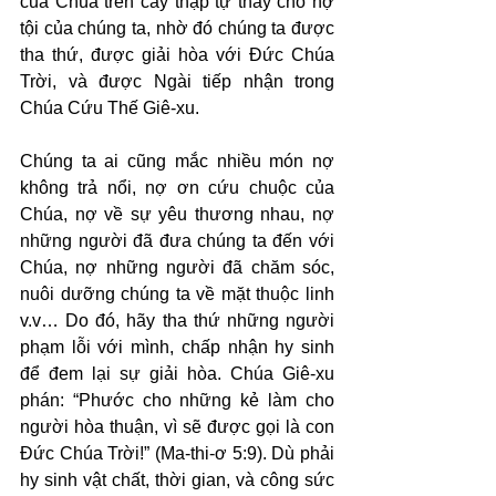
của Chúa trên cây thập tự thay cho nợ 
tội của chúng ta, nhờ đó chúng ta được 
tha thứ, được giải hòa với Đức Chúa 
Trời, và được Ngài tiếp nhận trong 
Chúa Cứu Thế Giê-xu.
Chúng ta ai cũng mắc nhiều món nợ 
không trả nổi, nợ ơn cứu chuộc của 
Chúa, nợ về sự yêu thương nhau, nợ 
những người đã đưa chúng ta đến với 
Chúa, nợ những người đã chăm sóc, 
nuôi dưỡng chúng ta về mặt thuộc linh 
v.v… Do đó, hãy tha thứ những người 
phạm lỗi với mình, chấp nhận hy sinh 
để đem lại sự giải hòa. Chúa Giê-xu 
phán: “Phước cho những kẻ làm cho 
người hòa thuận, vì sẽ được gọi là con 
Đức Chúa Trời!” (Ma-thi-ơ 5:9). Dù phải 
hy sinh vật chất, thời gian, và công sức 