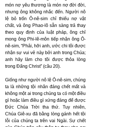
món nợ yêu thương là món nợ đời đời, 
nhưng ông không nhắc đến. Người nô 
lệ bỏ trốn Ô-nê-sim chỉ thiếu nợ vật 
chất, và ông Phao-lô sẵn sàng trả thay 
theo quy định của luật pháp, ông chỉ 
mong ông Phi-lê-môn tiếp nhận ông Ô-
nê-sim, “Phải, hỡi anh, ước chi tôi được 
nhận sự vui vẻ này bởi anh trong Chúa; 
anh hãy làm cho tôi được thỏa lòng 
trong Đấng Christ” (câu 20).
Giống như người nô lệ Ô-nê-sim, chúng 
ta là những tội nhân đáng chết mất và 
không một ai trong chúng ta có một điều 
gì hoặc làm điều gì xứng đáng để được 
Đức Chúa Trời tha thứ. Tuy nhiên, 
Chúa Giê-xu đã bằng lòng gánh hết tội 
lỗi của chúng ta trên vai Ngài. Sự chết 