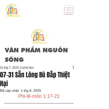
VĂN PHẨM NGUỒN
SỐNG
31 thg 7, 2025
3 phút đọc
07-31 Sẵn Lòng Bù Đắp Thiệt
Hại
Đã cập nhật:
1 thg 8, 2025
Phi-lê-môn 1:17-21