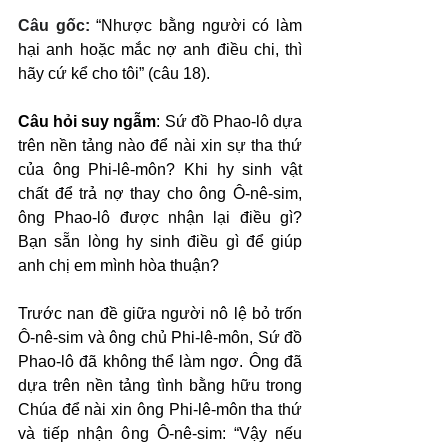
Câu gốc: 
“Nhược bằng người có làm 
hại anh hoặc mắc nợ anh điều chi, thì 
hãy cứ kể cho tôi” (câu 18).
Câu hỏi suy ngẫm
: Sứ đồ Phao-lô dựa 
trên nền tảng nào để nài xin sự tha thứ 
của ông Phi-lê-môn? Khi hy sinh vật 
chất để trả nợ thay cho ông Ô-nê-sim, 
ông Phao-lô được nhận lại điều gì? 
Bạn sẵn lòng hy sinh điều gì để giúp 
anh chị em mình hòa thuận?
Trước nan đề giữa người nô lệ bỏ trốn 
Ô-nê-sim và ông chủ Phi-lê-môn, Sứ đồ 
Phao-lô đã không thể làm ngơ. Ông đã 
dựa trên nền tảng tình bằng hữu trong 
Chúa để nài xin ông Phi-lê-môn tha thứ 
và tiếp nhận ông Ô-nê-sim: “Vậy nếu 