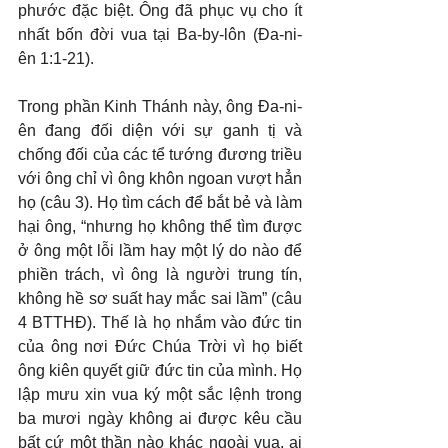
phước đặc biệt. Ông đã phục vụ cho ít 
nhất bốn đời vua tại Ba-by-lôn (Đa-ni-
ên 1:1-21).
Trong phần Kinh Thánh này, ông Đa-ni-
ên đang đối diện với sự ganh tị và 
chống đối của các tể tướng đương triều 
với ông chỉ vì ông khôn ngoan vượt hẳn 
họ (câu 3). Họ tìm cách để bắt bẻ và làm 
hại ông, “nhưng họ không thể tìm được 
ở ông một lỗi lầm hay một lý do nào để 
phiền trách, vì ông là người trung tín, 
không hề sơ suất hay mắc sai lầm” (câu 
4 BTTHĐ). Thế là họ nhắm vào đức tin 
của ông nơi Đức Chúa Trời vì họ biết 
ông kiên quyết giữ đức tin của mình. Họ 
lập mưu xin vua ký một sắc lệnh trong 
ba mươi ngày không ai được kêu cầu 
bất cứ một thần nào khác ngoài vua, ai 