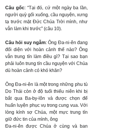
Câu gốc
: “Tại đó, cứ một ngày ba lần, 
người quỳ gối xuống, cầu nguyện, xưng 
tạ trước mặt Đức Chúa Trời mình, như 
vẫn làm khi trước” (câu 10).
Câu hỏi suy ngẫm
: Ông Đa-ni-ên đang 
đối diện với hoàn cảnh thế nào? Ông 
vẫn trung tín làm điều gì? Tại sao bạn 
phải luôn trung tín cầu nguyện với Chúa 
dù hoàn cảnh có khó khăn?
Ông Đa-ni-ên là một trong những phu tù 
Do Thái còn ở độ tuổi thiếu niên khi bị 
bắt qua Ba-by-lôn và được chọn để 
huấn luyện phục vụ trong cung vua. Với 
lòng kính sợ Chúa, một mực trung tín 
giữ đức tin của mình, ông
Đa-ni-ên được Chúa ở cùng và ban 