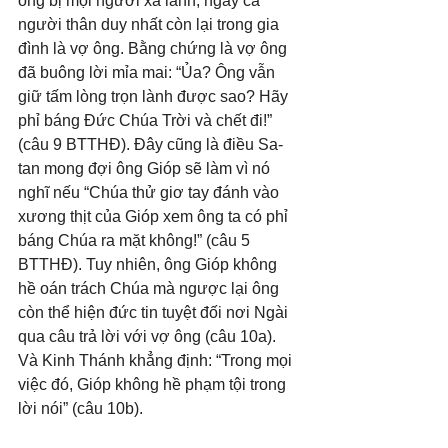
ông bị mọi người xa lánh, ngay cả 
người thân duy nhất còn lại trong gia 
đình là vợ ông. Bằng chứng là vợ ông 
đã buông lời mỉa mai: “Ủa? Ông vẫn 
giữ tấm lòng trọn lành được sao? Hãy 
phỉ báng Đức Chúa Trời và chết đi!” 
(câu 9 BTTHĐ). Đây cũng là điều Sa-
tan mong đợi ông Gióp sẽ làm vì nó 
nghĩ nếu “Chúa thử giơ tay đánh vào 
xương thịt của Gióp xem ông ta có phỉ 
báng Chúa ra mặt không!” (câu 5 
BTTHĐ). Tuy nhiên, ông Gióp không 
hề oán trách Chúa mà ngược lại ông 
còn thể hiện đức tin tuyệt đối nơi Ngài 
qua câu trả lời với vợ ông (câu 10a). 
Và Kinh Thánh khẳng định: “Trong mọi 
việc đó, Gióp không hề phạm tội trong 
lời nói” (câu 10b).