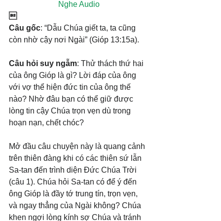
Nghe Audio

Câu gốc
: “Dẫu Chúa giết ta, ta cũng 
còn nhờ cậy nơi Ngài” (Gióp 13:15a).
Câu hỏi suy ngẫm
: Thử thách thứ hai 
của ông Gióp là gì? Lời đáp của ông 
với vợ thể hiện đức tin của ông thế 
nào? Nhờ đâu bạn có thể giữ được 
lòng tin cậy Chúa trọn vẹn dù trong 
hoạn nạn, chết chóc?
Mở đầu câu chuyện này là quang cảnh 
trên thiên đàng khi có các thiên sứ lẫn 
Sa-tan đến trình diện Đức Chúa Trời 
(câu 1). Chúa hỏi Sa-tan có để ý đến 
ông Gióp là đầy tớ trung tín, trọn vẹn, 
và ngay thẳng của Ngài không? Chúa 
khen ngợi lòng kính sợ Chúa và tránh 