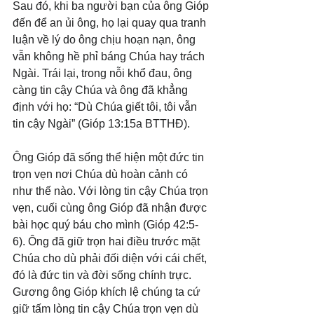
Sau đó, khi ba người bạn của ông Gióp 
đến để an ủi ông, họ lại quay qua tranh 
luận về lý do ông chịu hoạn nạn, ông 
vẫn không hề phỉ báng Chúa hay trách 
Ngài. Trái lại, trong nỗi khổ đau, ông 
càng tin cậy Chúa và ông đã khẳng 
định với họ: “Dù Chúa giết tôi, tôi vẫn 
tin cậy Ngài” (Gióp 13:15a BTTHĐ).
Ông Gióp đã sống thể hiện một đức tin 
trọn vẹn nơi Chúa dù hoàn cảnh có 
như thế nào. Với lòng tin cậy Chúa trọn 
vẹn, cuối cùng ông Gióp đã nhận được 
bài học quý báu cho mình (Gióp 42:5-
6). Ông đã giữ trọn hai điều trước mặt 
Chúa cho dù phải đối diện với cái chết, 
đó là đức tin và đời sống chính trực. 
Gương ông Gióp khích lệ chúng ta cứ 
giữ tấm lòng tin cậy Chúa trọn vẹn dù 