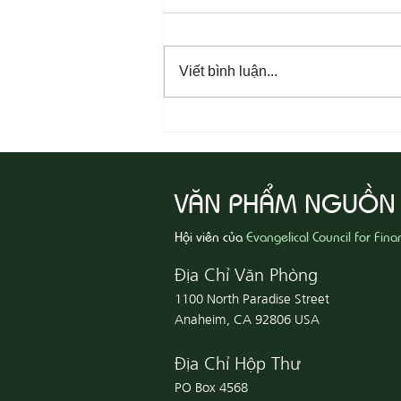
Viết bình luận...
08-07 Nhân Từ Và Chân Thật
VĂN PHẨM NGUỒN
Hội viên của
Evangelical Council for Fina
Địa Chỉ Văn Phòng
1100 North Paradise Street
Anaheim, CA 92806 USA
Địa Chỉ Hộp Thư
PO Box 4568