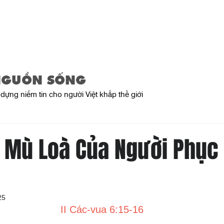
Trang Chủ
Giới Thiệu
Sản Phẩ
NGUỒN SỐNG
dựng niềm tin cho người Việt khắp thế giới
 Mù Loà Của Người Phục
25
II Các-vua 6:15-16