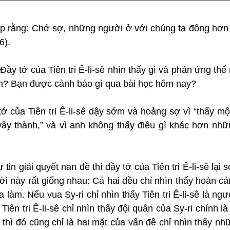
đáp rằng: Chớ sợ, những người ở với chúng ta đông hơn
6).
 Đầy tớ của Tiên tri Ê-li-sê nhìn thấy gì và phản ứng thế
 anh? Bạn được cảnh báo gì qua bài học hôm nay?
ớ của Tiên tri Ê-li-sê dậy sớm và hoảng sợ vì “thấy mộ
y thành,” và vì anh không thấy điều gì khác hơn nhữn
 tin giải quyết nan đề thì đầy tớ của Tiên tri Ê-li-sê lại s
ời này rất giống nhau: Cả hai đều chỉ nhìn thấy hoàn cả
làm. Nếu vua Sy-ri chỉ nhìn thấy Tiên tri Ê-li-sê là ngư
Tiên tri Ê-li-sê chỉ nhìn thấy đội quân của Sy-ri chính l
g thì đó cũng chỉ là hai mặt của vấn đề chỉ nhìn thấy nhữ