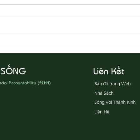
08-05
08-06 Yêu Thương Người Nghèo
Khổ
 SỐNG
Liên Kết
ncial Accountability (ECFA)
Bản đồ trang Web
Nhà Sách
Sống Với Thánh Kinh
Liên Hệ