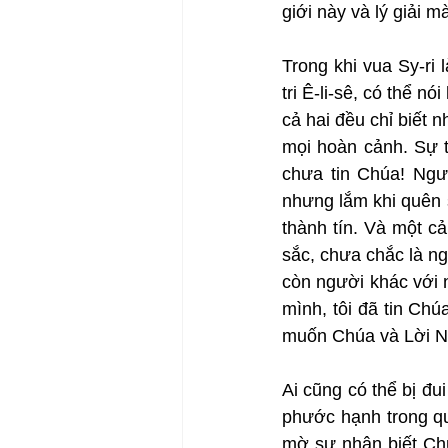
giới này và lý giải mà
Trong khi vua Sy-ri 
tri Ê-li-sê, có thể 
cả hai đều chỉ biết 
mọi hoàn cảnh. Sự t
chưa tin Chúa! Ngư
nhưng lắm khi quên s
thành tín. Và một c
sắc, chưa chắc là ngư
còn người khác với n
mình, tôi đã tin Chú
muốn Chúa và Lời N
Ai cũng có thể bị đu
phước hạnh trong quá
mờ sự nhận biết Chú