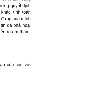
hững quyết định 
khác, tính toán 
ỗ đứng của mình 
in đã phá hoại 
iễn ra âm thầm, 
ao của con với 