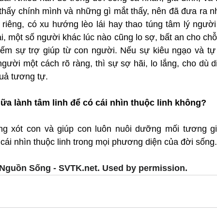
 thấy chính mình và những gì mắt thấy, nên đã đưa ra n
riêng, có xu hướng lèo lái hay thao túng tâm lý người 
i, một số người khác lúc nào cũng lo sợ, bất an cho ch
iếm sự trợ giúp từ con người. Nếu sự kiêu ngạo và tự t
gười một cách rõ ràng, thì sự sợ hãi, lo lắng, cho dù d
uả tương tự.
ữa lành tâm linh để có cái nhìn thuộc linh không?
ng xót con và giúp con luôn nuôi dưỡng mối tương gi
 cái nhìn thuộc linh trong mọi phương diện của đời sống.
Nguồn Sống - SVTK.net. Used by permission.