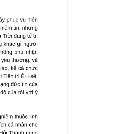
ày phục vụ Tiên 
niềm tin, nhưng 
rời đang tể trị 
 khác gì người 
hông phủ nhận 
 yêu thương, và 
iáo, kể cả chức 
iên tri Ê-li-sê, 
ạng đức tin của 
ộ của tôi với ý 
hiệm thuộc linh 
ích cá nhân che 
Hội Thánh cũng 