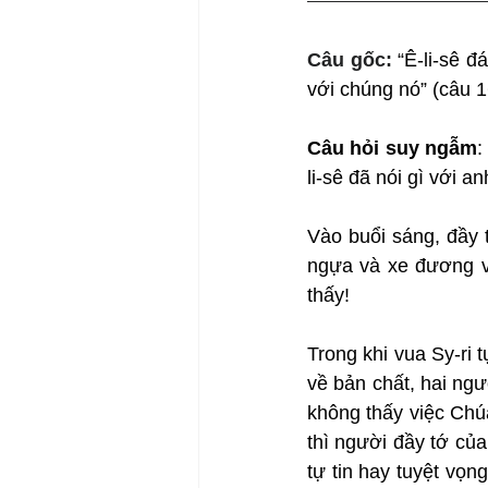
Câu gốc: 
“Ê-li-sê 
với chúng nó” (câu 1
Câu hỏi suy ngẫm
:
li-sê đã nói gì với
Vào buổi sáng, đầy t
ngựa và xe đương vâ
thấy!
Trong khi vua Sy-ri tự
về bản chất, hai ngư
không thấy việc Chúa 
thì người đầy tớ của 
tự tin hay tuyệt vọn