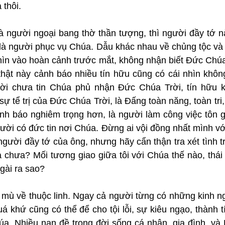
 thôi.
là người ngoại bang thờ thần tượng, thì người đầy tớ n
nói là người phục vụ Chúa. Dẫu khác nhau về chủng tộc và 
nhìn vào hoàn cảnh trước mắt, không nhận biết Đức Chúa T
hật này cảnh báo nhiều tín hữu cũng có cái nhìn không
ời chưa tin Chúa phủ nhận Đức Chúa Trời, tín hữu k
ự tể trị của Đức Chúa Trời, là Đấng toàn năng, toàn tri,
ảnh báo nghiêm trọng hơn, là người làm công việc tôn g
ời có đức tin nơi Chúa. Đừng ai vội đồng nhất mình với T
gười đầy tớ của ông, nhưng hãy cẩn thận tra xét tình tr
a chưa? Mối tương giao giữa tôi với Chúa thế nào, thái đ
gài ra sao?
i mù về thuộc linh. Ngay cả người từng có những kinh ng
 khứ cũng có thể để cho tội lỗi, sự kiêu ngạo, thành t
a. Nhiều nan đề trong đời sống cá nhân, gia đình, và 