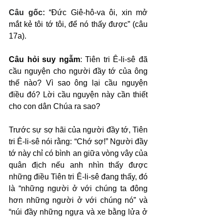
Câu gốc: 
“Đức Giê-hô-va ôi, xin mở 
mắt kẻ tôi tớ tôi, để nó thấy được” (câu 
17a).
Câu hỏi suy ngẫm
: Tiên tri Ê-li-sê đã 
cầu nguyện cho người đầy tớ của ông 
thế nào? Vì sao ông lại cầu nguyện 
điều đó? Lời cầu nguyện này cần thiết 
cho con dân Chúa ra sao?
Trước sự sợ hãi của người đầy tớ, Tiên 
tri Ê-li-sê nói rằng: “Chớ sợ!” Người đầy 
tớ này chỉ có bình an giữa vòng vây của 
quân địch nếu anh nhìn thấy được 
những điều Tiên tri Ê-li-sê đang thấy, đó 
là “những người ở với chúng ta đông 
hơn những người ở với chúng nó” và 
“núi đầy những ngựa và xe bằng lửa ở 