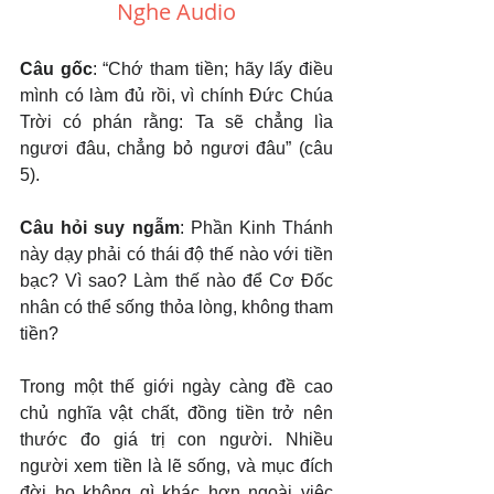
Nghe Audio
Câu gốc
: “Chớ tham tiền; hãy lấy điều 
mình có làm đủ rồi, vì chính Đức Chúa 
Trời có phán rằng: Ta sẽ chẳng lìa 
ngươi đâu, chẳng bỏ ngươi đâu” (câu 
5).
Câu hỏi suy ngẫm
: Phần Kinh Thánh 
này dạy phải có thái độ thế nào với tiền 
bạc? Vì sao? Làm thế nào để Cơ Đốc 
nhân có thể sống thỏa lòng, không tham 
tiền?
Trong một thế giới ngày càng đề cao 
chủ nghĩa vật chất, đồng tiền trở nên 
thước đo giá trị con người. Nhiều 
người xem tiền là lẽ sống, và mục đích 
đời họ không gì khác hơn ngoài việc 