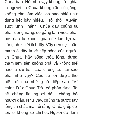
Chúa ban. Nói như vậy không có nghĩa 
là người tin Chúa không cần cố gắng, 
không cần làm việc, có bao nhiêu sử 
dụng hết bấy nhiêu… rồi thôi! Xuyên 
suốt Kinh Thánh, Chúa dạy chúng ta 
phải siêng năng, cố gắng làm việc, phải 
biết đầu tư khôn ngoan để làm lợi ra, 
cũng như biết tích lũy. Vậy nên sự nhấn 
mạnh ở đây là về nếp sống của người 
tin Chúa, hãy sống thỏa lòng, đừng 
tham lam, tiền không phải và không thể 
nào là ưu tiên của chúng ta. Tại sao 
phải như vậy? Câu trả lời được thể 
hiện rõ qua những lời tiếp sau: “Vì 
chính Đức Chúa Trời có phán rằng: Ta 
sẽ chẳng lìa ngươi đâu, chẳng bỏ 
ngươi đâu. Như vậy, chúng ta được lấy 
lòng tin chắc mà nói rằng: Chúa giúp đỡ 
tôi, tôi không sợ chi hết. Người đời làm 