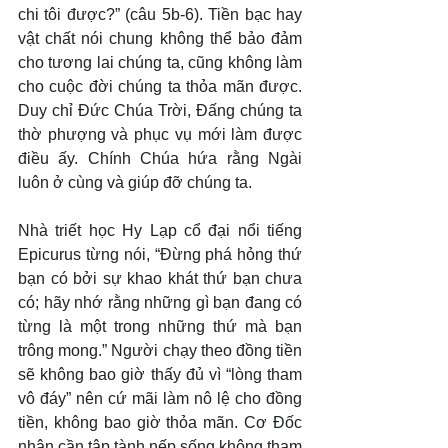
chi tôi được?” (câu 5b-6). Tiền bạc hay 
vật chất nói chung không thể bảo đảm 
cho tương lai chúng ta, cũng không làm 
cho cuộc đời chúng ta thỏa mãn được. 
Duy chỉ Đức Chúa Trời, Đấng chúng ta 
thờ phượng và phục vụ mới làm được 
điều ấy. Chính Chúa hứa rằng Ngài 
luôn ở cùng và giúp đỡ chúng ta.
Nhà triết học Hy Lạp cổ đại nổi tiếng 
Epicurus từng nói, “Đừng phá hỏng thứ 
bạn có bởi sự khao khát thứ bạn chưa 
có; hãy nhớ rằng những gì bạn đang có 
từng là một trong những thứ mà bạn 
trông mong.” Người chạy theo đồng tiền 
sẽ không bao giờ thấy đủ vì “lòng tham 
vô đáy” nên cứ mãi làm nô lệ cho đồng 
tiền, không bao giờ thỏa mãn. Cơ Đốc 
nhân cần tập tành nếp sống không tham 