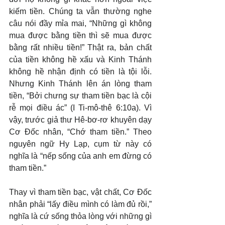
kiếm tiền. Chúng ta vẫn thường nghe 
câu nói đầy mỉa mai, “Những gì không 
mua được bằng tiền thì sẽ mua được 
bằng rất nhiều tiền!” Thật ra, bản chất 
của tiền không hề xấu và Kinh Thánh 
không hề nhận định có tiền là tội lỗi. 
Nhưng Kinh Thánh lên án lòng tham 
tiền, “Bởi chưng sự tham tiền bạc là cội 
rễ mọi điều ác” (I Ti-mô-thê 6:10a). Vì 
vậy, trước giả thư Hê-bơ-rơ khuyên dạy 
Cơ Đốc nhân, “Chớ tham tiền.” Theo 
nguyên ngữ Hy Lạp, cụm từ này có 
nghĩa là “nếp sống của anh em đừng có 
tham tiền.”
Thay vì tham tiền bạc, vật chất, Cơ Đốc 
nhân phải “lấy điều mình có làm đủ rồi,” 
nghĩa là cứ sống thỏa lòng với những gì 