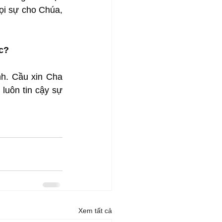
ọi sự cho Chúa, 
c?
h. Cầu xin Cha 
luôn tin cậy sự 
Xem tất cả