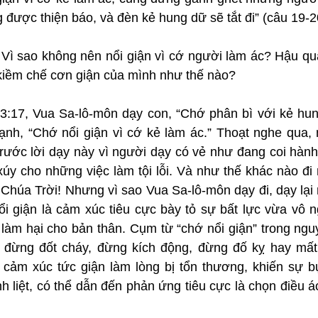
 được thiện báo, và đèn kẻ hung dữ sẽ tắt đi” (câu 19-2
 Vì sao không nên nổi giận vì cớ người làm ác? Hậu qu
kiềm chế cơn giận của mình như thế nào?
17, Vua Sa-lô-môn dạy con, “Chớ phân bì với kẻ hung
ạnh, “Chớ nổi giận vì cớ kẻ làm ác.” Thoạt nghe qua, n
 trước lời dạy này vì người dạy có vẻ như đang coi hành v
úy cho những việc làm tội lỗi. Và như thế khác nào đi n
Chúa Trời! Nhưng vì sao Vua Sa-lô-môn dạy đi, dạy lại 
ổi giận là cảm xúc tiêu cực bày tỏ sự bất lực vừa vô n
òn làm hại cho bản thân. Cụm từ “chớ nổi giận” trong n
 đừng đốt cháy, đừng kích động, đừng đố kỵ hay mất 
cảm xúc tức giận làm lòng bị tổn thương, khiến sự bực
 liệt, có thể dẫn đến phản ứng tiêu cực là chọn điều á