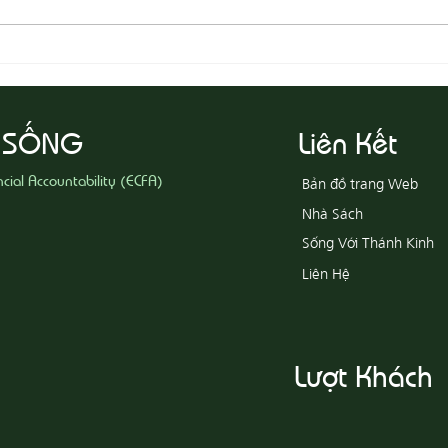
08-05
08-06 Yêu Thương Người Nghèo
Khổ
 SỐNG
Liên Kết
ncial Accountability (ECFA)
Bản đồ trang Web
Nhà Sách
Sống Với Thánh Kinh
Liên Hệ
Lượt Khách