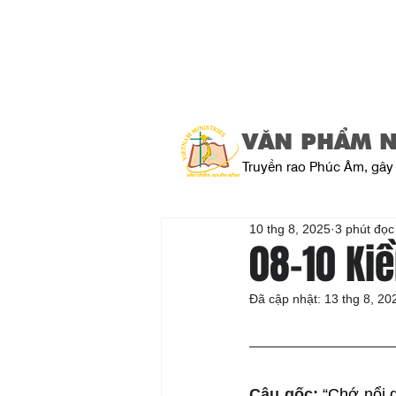
VĂN PHẨM 
Truyền rao Phúc Âm, gây 
10 thg 8, 2025
3 phút đọc
08-10 Ki
Đã cập nhật:
13 thg 8, 20
Câu gốc: 
“Chớ nổi 