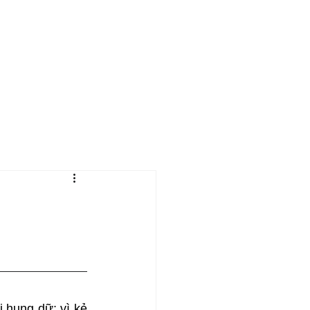
m
Dâng Hiến
Liên Lạc
hung dữ; vì kẻ 