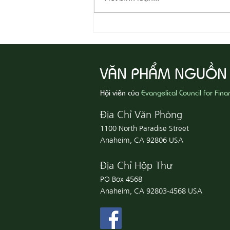
08-07 Nhân Từ Và Chân Thật
VĂN PHẨM NGUỒN
Hội viên của
Evangelical Council for Fina
Địa Chỉ Văn Phòng
1100 North Paradise Street
Anaheim, CA 92806 USA
Địa Chỉ Hộp Thư
PO Box 4568
Anaheim, CA 92803-4568 USA