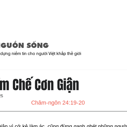
Trang Chủ
Giới Thiệu
Sản Phẩ
NGUỒN SỐNG
dựng niềm tin cho người Việt khắp thế giới
ềm Chế Cơn Giận
25
Châm-ngôn 24:19-20
giận vì cớ kẻ làm ác, cũng đừng ganh ghét những người 