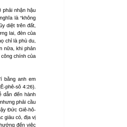
ẽ phải nhận hậu 
ghĩa là “không 
 diệt trên đất, 
ng lai, đèn của 
ọ chỉ là phù du, 
n nữa, khi phản 
 công chính của 
Ví bằng anh em 
Ê-phê-sô 4:26). 
ễ dẫn đến hành 
 nhưng phải cầu 
cậy Đức Giê-hô-
 giàu có, địa vị 
hướng đến việc 