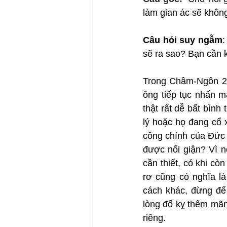
làm gian ác sẽ không
Câu hỏi suy ngẫm
:
sẽ ra sao? Bạn cần 
Trong Châm-Ngôn 23:
ông tiếp tục nhấn m
thật rất dễ bất bình
lý hoặc họ đang cổ x
công chính của Đức 
được nổi giận? Vì n
cần thiết, có khi c
rơ cũng có nghĩa là
cách khác, đừng để 
lòng đố kỵ thêm mãnh
riêng.