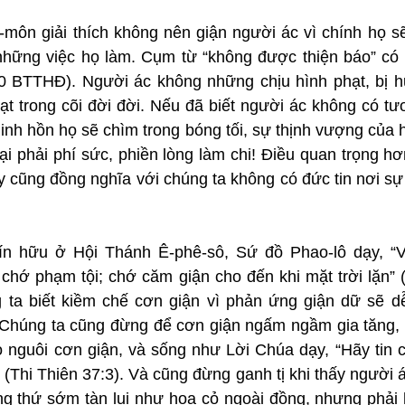
ô-môn giải thích không nên giận người ác vì chính họ s
hững việc họ làm. Cụm từ “không được thiện báo” có n
20 BTTHĐ). Người ác không những chịu hình phạt, bị hủy
t trong cõi đời đời. Nếu đã biết người ác không có tươ
linh hồn họ sẽ chìm trong bóng tối, sự thịnh vượng của h
 lại phải phí sức, phiền lòng làm chi! Điều quan trọng hơ
y cũng đồng nghĩa với chúng ta không có đức tin nơi sự
tín hữu ở Hội Thánh Ê-phê-sô, Sứ đồ Phao-lô dạy, “
chớ phạm tội; chớ căm giận cho đến khi mặt trời lặn” (
 ta biết kiềm chế cơn giận vì phản ứng giận dữ sẽ d
ỗi. Chúng ta cũng đừng để cơn giận ngấm ngầm gia tăng,
nguôi cơn giận, và sống như Lời Chúa dạy, “Hãy tin 
 (Thi Thiên 37:3). Và cũng đừng ganh tị khi thấy người ác
ững thứ sớm tàn lụi như hoa cỏ ngoài đồng, nhưng phải 