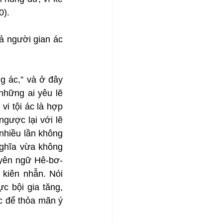
0).
ả người gian ác 
 ác,” và ở đây 
hững ai yêu lẽ 
i tội ác là hợp 
gược lại với lẽ 
nhiều lần không 
ghĩa vừa không 
guyên ngữ Hê-bơ-
kiên nhẫn. Nói 
 bội gia tăng, 
c để thỏa mãn ý 