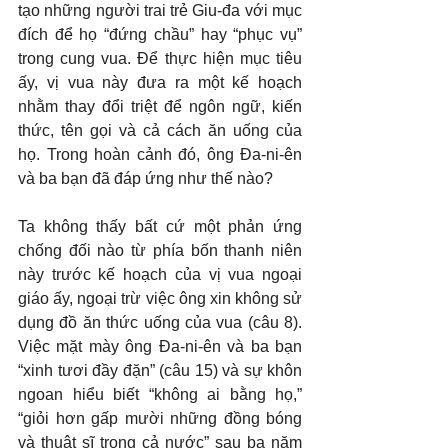
tạo những người trai trẻ Giu-đa với mục 
đích để họ “đứng chầu” hay “phục vụ” 
trong cung vua. Để thực hiện mục tiêu 
ấy, vị vua này đưa ra một kế hoạch 
nhằm thay đổi triệt để ngôn ngữ, kiến 
thức, tên gọi và cả cách ăn uống của 
họ. Trong hoàn cảnh đó, ông Đa-ni-ên 
và ba bạn đã đáp ứng như thế nào?
Ta không thấy bất cứ một phản ứng 
chống đối nào từ phía bốn thanh niên 
này trước kế hoạch của vị vua ngoại 
giáo ấy, ngoại trừ việc ông xin không sử 
dụng đồ ăn thức uống của vua (câu 8). 
Việc mặt mày ông Đa-ni-ên và ba bạn 
“xinh tươi đầy đặn” (câu 15) và sự khôn 
ngoan hiểu biết “không ai bằng họ,” 
“giỏi hơn gấp mười những đồng bóng 
và thuật sĩ trong cả nước” sau ba năm 