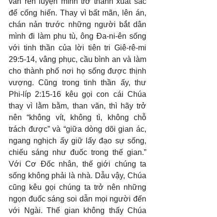
vẫn rèn luyện mình trở thành xuất sắc 
để cống hiến. Thay vì bất mãn, lên án, 
chán nản trước những người bắt dân 
mình đi làm phu tù, ông Đa-ni-ên sống 
với tinh thần của lời tiên tri Giê-rê-mi 
29:5-14, vâng phục, cầu bình an và làm 
cho thành phố nơi họ sống được thịnh 
vượng. Cũng trong tinh thần ấy, thư 
Phi-líp 2:15-16 kêu gọi con cái Chúa 
thay vì lằm bằm, than vãn, thì hãy trở 
nên “không vít, không tì, không chỗ 
trách được” và “giữa dòng dõi gian ác, 
ngang nghịch ấy giữ lấy đạo sự sống, 
chiếu sáng như đuốc trong thế gian.” 
Với Cơ Đốc nhân, thế giới chúng ta 
sống không phải là nhà. Dẫu vậy, Chúa 
cũng kêu gọi chúng ta trở nên những 
ngọn đuốc sáng soi dẫn mọi người đến 
với Ngài. Thế gian không thấy Chúa 