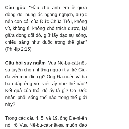
Câu gốc
: “Hầu cho anh em ở giữa 
dòng dõi hung ác ngang nghịch, được 
nên con cái của Đức Chúa Trời, không 
vít, không tì, không chỗ trách được, lại 
giữa dòng dõi đó, giữ lấy đạo sự sống, 
chiếu sáng như đuốc trong thế gian” 
(Phi-líp 2:15).
Câu hỏi suy ngẫm
: Vua Nê-bu-cát-nết-
sa tuyển chọn những người trai trẻ Giu-
đa với mục đích gì? Ông Đa-ni-ên và ba 
bạn đáp ứng với việc ấy như thế nào? 
Kết quả của thái độ ấy là gì? Cơ Đốc 
nhân phải sống thế nào trong thế giới 
này?
Trong các câu 4, 5, và 19, ông Đa-ni-ên 
nói rõ Vua Nê-bu-cát-nết-sa muốn đào 