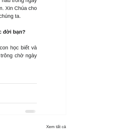
 hầu trong ngày 
. Xin Chúa cho 
chúng ta.
c đời bạn?
on học biết và 
 trông chờ ngày 
Xem tất cả