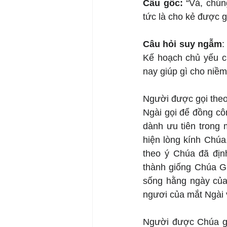
Câu gốc: 
“Vả, chún
tức là cho kẻ được g
Câu hỏi suy ngẫm
:
Kế hoạch chủ yếu c
nay giúp gì cho niềm
Người được gọi theo
Ngài gọi để đồng cô
dành ưu tiên trong 
hiện lòng kính Chúa
theo ý Chúa đã định
thành giống Chúa Gi
sống hằng ngày của 
ngươi của mắt Ngài v
Người được Chúa gọi