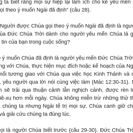
g ta biết rằng mọi sự hiệp lại làm ích cho kẻ yêu mến
ọi theo ý muốn Ngài đã định” (câu 28).
 Người được Chúa gọi theo ý muốn Ngài đã định là ngườ
ủa Đức Chúa Trời dành cho người yêu mến Chúa là gì
 tin của bạn trong cuộc sống?
 ý muốn Chúa đã định là người yêu mến Đức Chúa Trời 
ng với Chúa, thực hiện mục đích hoặc kế hoạch của Ngà
mối tương giao với Chúa qua việc học Kinh Thánh và c
, yêu người qua lời nói cùng việc làm (Mác 12:30-31). 
 sẽ trải qua thuận cảnh lẫn nghịch cảnh, được rèn l
ê-xu hơn mỗi ngày. Chúa không miễn trừ những thử th
chúng ta nhưng Ngài tể trị mọi sự. Chúa canh giữ ch
à giải cứu chúng ta đúng lúc.
 là người Chúa biết trước (câu 29-30). Đức Chúa Trờ