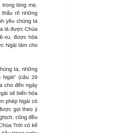
 trong lòng mẹ. 
thấu rõ những 
nh yêu chúng ta 
a là được Chúa 
ê-xu, được hòa 
c Ngài làm cho 
húng ta, những 
Ngài” (câu 29 
a cho đến ngày 
gài sẽ biến hóa 
ền phép Ngài có 
ược gọi theo ý 
hịch, cũng đều 
Chúa Trời có kế 