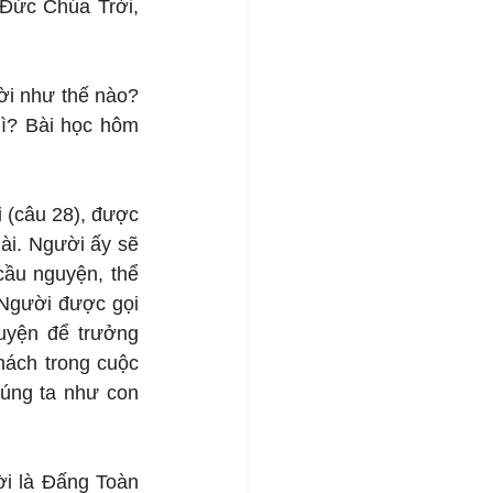
 Đức Chúa Trời, 
i như thế nào? 
? Bài học hôm 
(câu 28), được 
i. Người ấy sẽ 
ầu nguyện, thể 
Người được gọi 
uyện để trưởng 
ách trong cuộc 
úng ta như con 
i là Đấng Toàn 