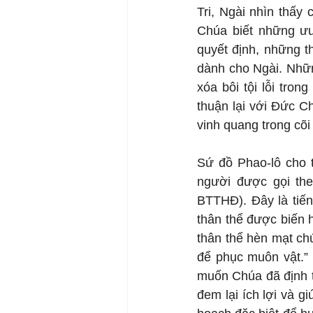
Tri, Ngài nhìn thấy 
Chúa biết những ưu
quyết định, những t
dành cho Ngài. Nhữ
xóa bôi tội lỗi tro
thuận lại với Đức C
vinh quang trong cõi 
Sứ đồ Phao-lô cho 
người được gọi the
BTTHĐ). Đây là tiến
thân thể được biến h
thân thể hèn mạt chú
để phục muôn vật.” 
muốn Chúa đã định t
đem lại ích lợi và 