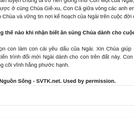
uấn luyện chúng ta trở nên giống như Con Một của Ngài,
được ở cùng Chúa Giê-xu, Con Cả giữa vòng các anh em
 Chúa và vững tin nơi kế hoạch của Ngài trên cuộc đời 
g thế nào khi nhận biết ân sủng Chúa dành cho cuộ
n con làm con cái yêu dấu của Ngài. Xin Chúa giúp c
tiến trình đổi mới Ngài dành cho con trên đất này. Con
ng cõi vĩnh hằng phước hạnh.
Nguồn Sống - SVTK.net. Used by permission.