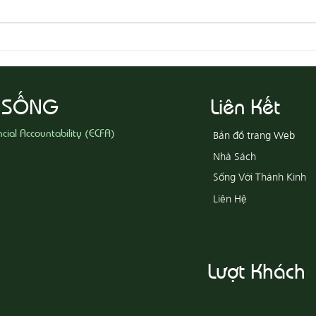
08-07 Nhân Từ Và Chân Thật
08-0
Khổ
 SỐNG
Liên Kết
ncial Accountability (ECFA)
Bản đồ trang Web
Nhà Sách
Sống Với Thánh Kinh
Liên Hệ
Lượt Khách