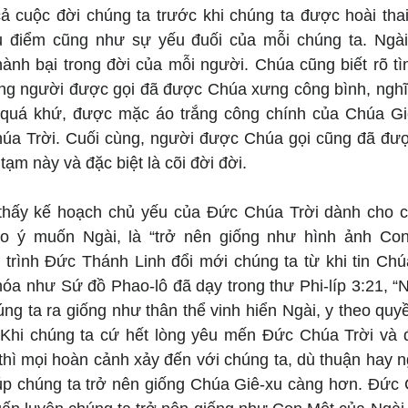
cả cuộc đời chúng ta trước khi chúng ta được hoài thai
 điểm cũng như sự yếu đuối của mỗi chúng ta. Ngài 
hành bại trong đời của mỗi người. Chúa cũng biết rõ tì
ng người được gọi đã được Chúa xưng công bình, nghĩ
ng quá khứ, được mặc áo trắng công chính của Chúa Gi
húa Trời. Cuối cùng, người được Chúa gọi cũng đã đượ
tạm này và đặc biệt là cõi đời đời.
thấy kế hoạch chủ yếu của Đức Chúa Trời dành cho c
o ý muốn Ngài, là “trở nên giống như hình ảnh Con 
 trình Đức Thánh Linh đổi mới chúng ta từ khi tin Chú
óa như Sứ đồ Phao-lô đã dạy trong thư Phi-líp 3:21, “N
ng ta ra giống như thân thể vinh hiển Ngài, y theo quy
Khi chúng ta cứ hết lòng yêu mến Đức Chúa Trời và đ
hì mọi hoàn cảnh xảy đến với chúng ta, dù thuận hay ng
giúp chúng ta trở nên giống Chúa Giê-xu càng hơn. Đức 