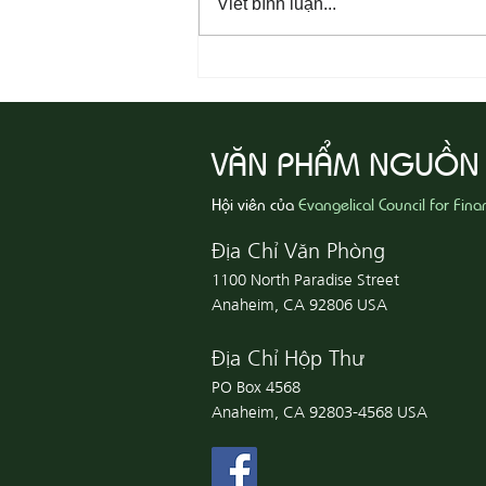
Viết bình luận...
08-09 Sống Công Chính
VĂN PHẨM NGUỒN
Hội viên của
Evangelical Council for Fina
Địa Chỉ Văn Phòng
1100 North Paradise Street
Anaheim, CA 92806 USA
Địa Chỉ Hộp Thư
PO Box 4568
Anaheim, CA 92803-4568 USA