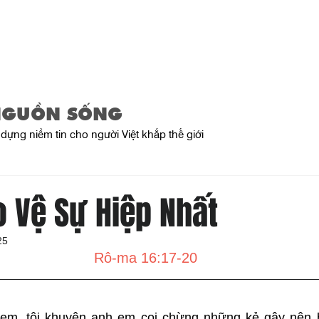
Trang Chủ
Giới Thiệu
Sản Phẩ
NGUỒN SỐNG
dựng niềm tin cho người Việt khắp thế giới
o Vệ Sự Hiệp Nhất
25
Rô-ma 16:17-20
 em, tôi khuyên anh em coi chừng những kẻ gây nên 