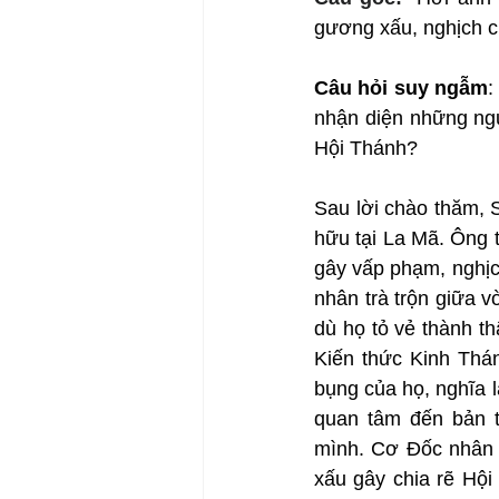
gương xấu, nghịch c
Câu hỏi suy ngẫm
:
nhận diện những ngư
Hội Thánh?
Sau lời chào thăm, S
hữu tại La Mã. Ông 
gây vấp phạm, nghịc
nhân trà trộn giữa vò
dù họ tỏ vẻ thành t
Kiến thức Kinh Thá
bụng của họ, nghĩa l
quan tâm đến bản t
mình. Cơ Đốc nhân p
xấu gây chia rẽ Hội