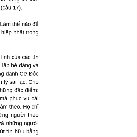
(câu 17).
 Làm thế nào để 
iệp nhất trong 
inh của các tín 
 lập bè đảng và 
ng danh Cơ Đốc 
 lý sai lạc. Cho 
hững đặc điểm: 
mà phục vụ cái 
àm theo. Họ chỉ 
ng người theo 
và những người 
t tín hữu bằng 