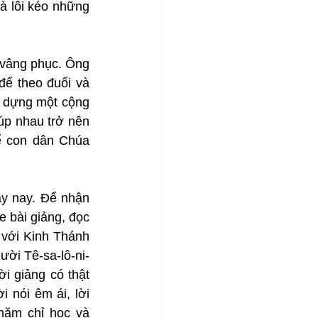
 lôi kéo những 
 vâng phục. Ông 
ể theo đuổi và 
 dựng một cộng 
p nhau trở nên 
 con dân Chúa 
y nay. Để nhận 
 bài giảng, đọc 
 với Kinh Thánh 
ời Tê-sa-lô-ni-
i giảng có thật 
nói êm ái, lời 
hăm chỉ học và 