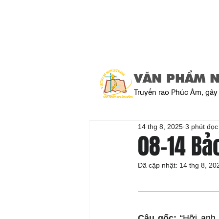
VĂN PHẨM 
Truyền rao Phúc Âm, gây 
14 thg 8, 2025
3 phút đọc
08-14 Bả
Đã cập nhật:
14 thg 8, 20
Câu gốc: 
“Hỡi anh