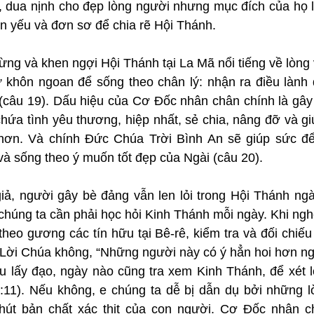
, dua nịnh cho đẹp lòng người nhưng mục đích của họ là
 yếu và đơn sơ để chia rẽ Hội Thánh.
ừng và khen ngợi Hội Thánh tại La Mã nổi tiếng về lòng
khôn ngoan để sống theo chân lý: nhận ra điều lành đ
 (câu 19). Dấu hiệu của Cơ Đốc nhân chân chính là gây
ứa tình yêu thương, hiệp nhất, sẻ chia, nâng đỡ và giú
hơn. Và chính Đức Chúa Trời Bình An sẽ giúp sức để
và sống theo ý muốn tốt đẹp của Ngài (câu 20).
giả, người gây bè đảng vẫn len lỏi trong Hội Thánh ngà
 chúng ta cần phải học hỏi Kinh Thánh mỗi ngày. Khi nghe
theo gương các tín hữu tại Bê-rê, kiểm tra và đối chiếu
Lời Chúa không, “Những người này có ý hẳn hoi hơn ngư
u lấy đạo, ngày nào cũng tra xem Kinh Thánh, để xét lờ
11). Nếu không, e chúng ta dễ bị dẫn dụ bởi những lời 
hút bản chất xác thịt của con người. Cơ Đốc nhân c