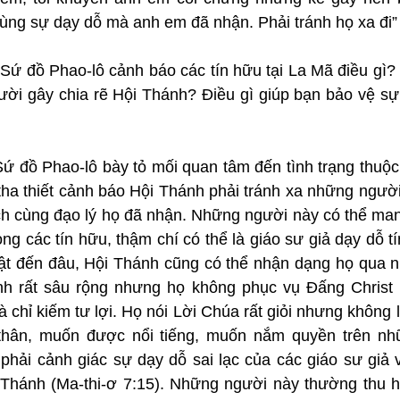
ùng sự dạy dỗ mà anh em đã nhận. Phải tránh họ xa đi” 
 Sứ đồ Phao-lô cảnh báo các tín hữu tại La Mã điều gì?
ời gây chia rẽ Hội Thánh? Điều gì giúp bạn bảo vệ sự h
ứ đồ Phao-lô bày tỏ mối quan tâm đến tình trạng thuộc l
tha thiết cảnh báo Hội Thánh phải tránh xa những người
h cùng đạo lý họ đã nhận. Những người này có thể ma
ng các tín hữu, thậm chí có thể là giáo sư giả dạy dỗ tín
hật đến đâu, Hội Thánh cũng có thể nhận dạng họ qua n
nh rất sâu rộng nhưng họ không phục vụ Đấng Christ 
à chỉ kiếm tư lợi. Họ nói Lời Chúa rất giỏi nhưng không l
hân, muốn được nổi tiếng, muốn nắm quyền trên nhữ
hải cảnh giác sự dạy dỗ sai lạc của các giáo sư giả 
 Thánh (Ma-thi-ơ 7:15). Những người này thường thu hú