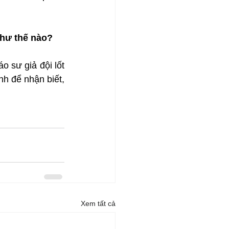
như thế nào?
o sư giả đội lốt 
h để nhận biết, 
Xem tất cả