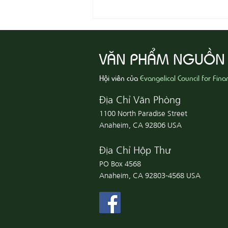
08-07 Nhân Từ Và Chân Thật
VĂN PHẨM NGUỒN
Hội viên của
Evangelical Council for Fina
Địa Chỉ Văn Phòng
1100 North Paradise Street
Anaheim, CA 92806 USA
Địa Chỉ Hộp Thư
PO Box 4568
Anaheim, CA 92803-4568 USA