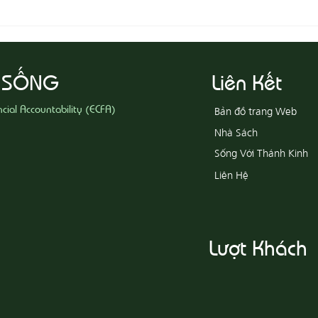
08-05
08-06 Yêu Thương Người Nghèo
Khổ
 SỐNG
Liên Kết
ncial Accountability (ECFA)
Bản đồ trang Web
Nhà Sách
Sống Với Thánh Kinh
Liên Hệ
Lượt Khách