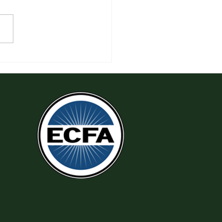
 Đeo Đuổi Sự Công Chính