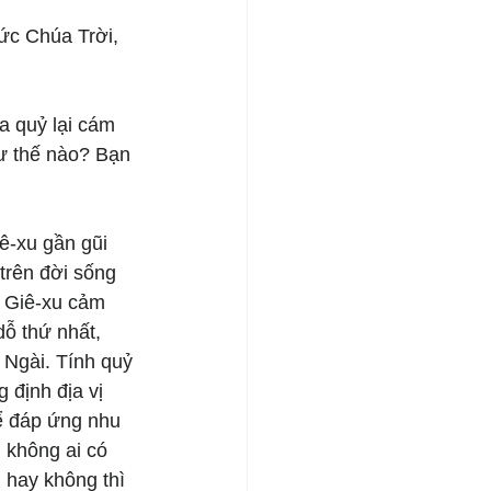
ức Chúa Trời, 
a quỷ lại cám 
ư thế nào? Bạn 
-xu gần gũi 
trên đời sống 
a Giê-xu cảm 
dỗ thứ nhất, 
 Ngài. Tính quỷ 
 định địa vị 
ể đáp ứng nhu 
 không ai có 
 hay không thì 