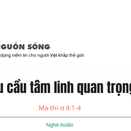
Trang Chủ
Giới Thiệu
Sản Phẩ
NGUỒN SỐNG
dựng niềm tin cho người Việt khắp thế giới
u cầu tâm linh quan trọn
Ma-thi-ơ 4:1-4
Nghe Audio