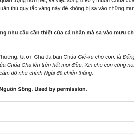
 quan trọng hơn hết, và việc sống theo ý muốn Chúa qua
 tuân thủ quy tắc vàng này để không bị sa vào những m
ững nhu cầu cần thiết của cá nhân mà sa vào mưu c
Thượng, tạ ơn Cha đã ban Chúa 
Giê-xu cho con, là Đấn
ủa Chúa Cha lên trên hết mọi điều. Xin cho con cũng no
 cám dỗ như chính Ngài đã chiến thắng.
 Nguồn Sống. Used by permission.