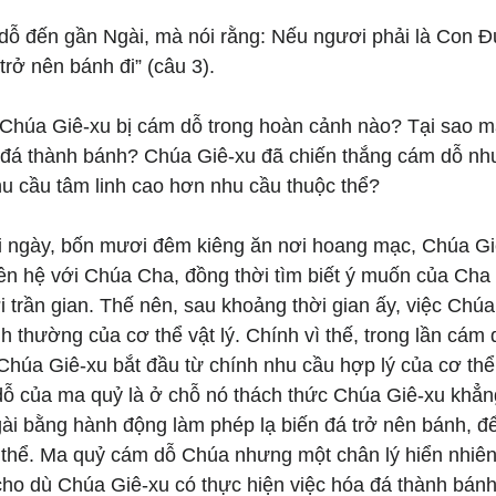
dỗ đến gần Ngài, mà nói rằng: Nếu ngươi phải là Con Đ
trở nên bánh đi” (câu 3).
 Chúa Giê-xu bị cám dỗ trong hoàn cảnh nào? Tại sao m
đá thành bánh? Chúa Giê-xu đã chiến thắng cám dỗ nh
hu cầu tâm linh cao hơn nhu cầu thuộc thể?
 ngày, bốn mươi đêm kiêng ăn nơi hoang mạc, Chúa Giê
liên hệ với Chúa Cha, đồng thời tìm biết ý muốn của Cha 
 trần gian. Thế nên, sau khoảng thời gian ấy, việc Chú
ình thường của cơ thể vật lý. Chính vì thế, trong lần cám 
Chúa Giê-xu bắt đầu từ chính nhu cầu hợp lý của cơ thể
dỗ của ma quỷ là ở chỗ nó thách thức Chúa Giê-xu khẳng
ài bằng hành động làm phép lạ biến đá trở nên bánh, đ
ơ thể. Ma quỷ cám dỗ Chúa nhưng một chân lý hiển nhiên
cho dù Chúa Giê-xu có thực hiện việc hóa đá thành bánh