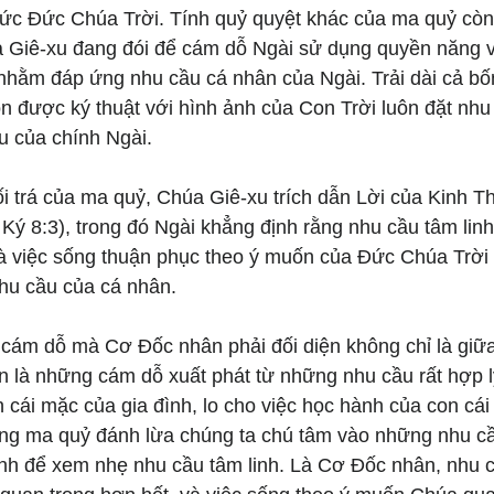
Đức Đức Chúa Trời. Tính quỷ quyệt khác của ma quỷ còn
a Giê-xu đang đói để cám dỗ Ngài sử dụng quyền năng v
hằm đáp ứng nhu cầu cá nhân của Ngài. Trải dài cả bố
n được ký thuật với hình ảnh của Con Trời luôn đặt nhu
u của chính Ngài.
dối trá của ma quỷ, Chúa Giê-xu trích dẫn Lời của Kinh
 Ký 8:3), trong đó Ngài khẳng định rằng nhu cầu tâm linh 
và việc sống thuận phục theo ý muốn của Đức Chúa Trời 
hu cầu của cá nhân.
cám dỗ mà Cơ Đốc nhân phải đối diện không chỉ là giữa
n là những cám dỗ xuất phát từ những nhu cầu rất hợp l
n cái mặc của gia đình, lo cho việc học hành của con cái
ng ma quỷ đánh lừa chúng ta chú tâm vào những nhu cầu
ình để xem nhẹ nhu cầu tâm linh. Là Cơ Đốc nhân, nhu c