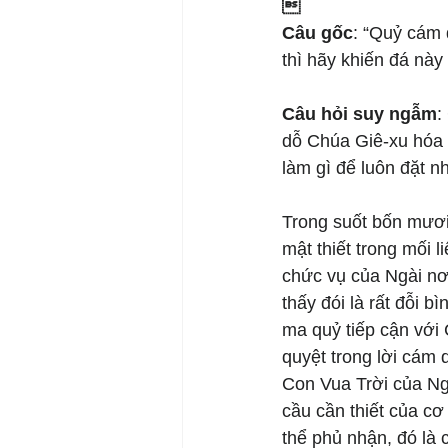

Câu gốc
: “Quỷ cám 
thì hãy khiến đá này 
Câu hỏi suy ngẫm
:
dỗ Chúa Giê-xu hóa 
làm gì để luôn đặt n
Trong suốt bốn mươi
mật thiết trong mối 
chức vụ của Ngài nơi
thấy đói là rất đỗi b
ma quỷ tiếp cận với 
quyệt trong lời cám 
Con Vua Trời của Ng
cầu cần thiết của c
thể phủ nhận, đó là 