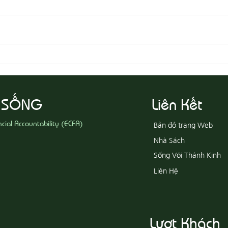
08-03
08-04 Tha Thứ, Lấy Thiện Thắng
Ác
 SỐNG
Liên Kết
ncial Accountability (ECFA)
Bản đồ trang Web
Nhà Sách
Sống Với Thánh Kinh
Liên Hệ
Lượt Khách