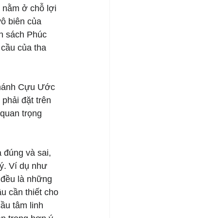
 nằm ở chỗ lợi 
ô biên của 
n sách Phúc 
 cầu của tha 
 Thánh Cựu Ước 
phải đặt trên 
quan trọng 
 đúng và sai, 
ý. Ví dụ như 
 đều là những 
 cần thiết cho 
ầu tâm linh 