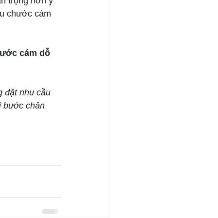
n trọng hơn ý 
ưu chước cám 
hước cám dỗ 
g đặt nhu cầu 
i bước chân 