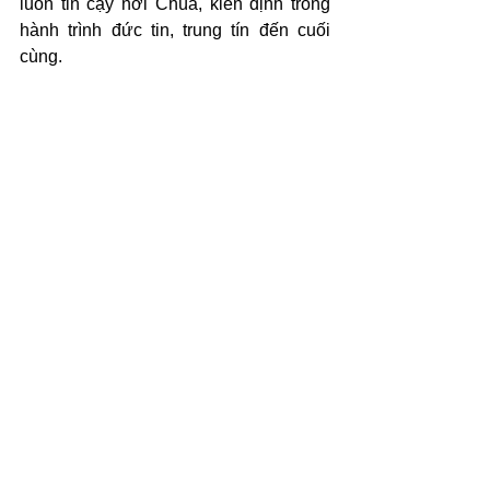
luôn tin cậy nơi Chúa, kiên định trong 
hành trình đức tin, trung tín đến cuối 
cùng.
(c) 2025 Văn Phẩm Nguồn Sống - 
SVTK.net. Used by permission.
Xem tất cả
Bài đăng gần đây