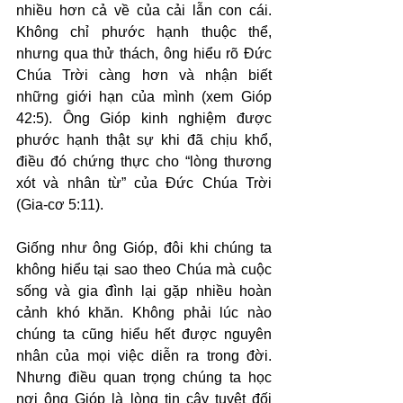
nhiều hơn cả về của cải lẫn con cái. 
Không chỉ phước hạnh thuộc thể, 
nhưng qua thử thách, ông hiểu rõ Đức 
Chúa Trời càng hơn và nhận biết 
những giới hạn của mình (xem Gióp 
42:5). Ông Gióp kinh nghiệm được 
phước hạnh thật sự khi đã chịu khổ, 
điều đó chứng thực cho “lòng thương 
xót và nhân từ” của Đức Chúa Trời 
(Gia-cơ 5:11).
Giống như ông Gióp, đôi khi chúng ta 
không hiểu tại sao theo Chúa mà cuộc 
sống và gia đình lại gặp nhiều hoàn 
cảnh khó khăn. Không phải lúc nào 
chúng ta cũng hiểu hết được nguyên 
nhân của mọi việc diễn ra trong đời. 
Nhưng điều quan trọng chúng ta học 
nơi ông Gióp là lòng tin cậy tuyệt đối 