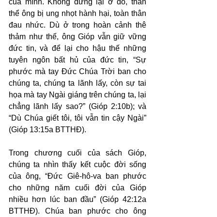
của mình. Không dừng lại ở đó, thân 
thể ông bị ung nhọt hành hại, toàn thân 
đau nhức. Dù ở trong hoàn cảnh thê 
thảm như thế, ông Gióp vẫn giữ vững 
đức tin, và để lại cho hậu thế những 
tuyên ngôn bất hủ của đức tin, “Sự 
phước mà tay Đức Chúa Trời ban cho 
chúng ta, chúng ta lãnh lấy, còn sự tai 
họa mà tay Ngài giáng trên chúng ta, lại 
chẳng lãnh lấy sao?” (Gióp 2:10b); và 
“Dù Chúa giết tôi, tôi vẫn tin cậy Ngài” 
(Gióp 13:15a BTTHĐ).
Trong chương cuối của sách Gióp, 
chúng ta nhìn thấy kết cuộc đời sống 
của ông, “Đức Giê-hô-va ban phước 
cho những năm cuối đời của Gióp 
nhiều hơn lúc ban đầu” (Gióp 42:12a 
BTTHĐ). Chúa ban phước cho ông 