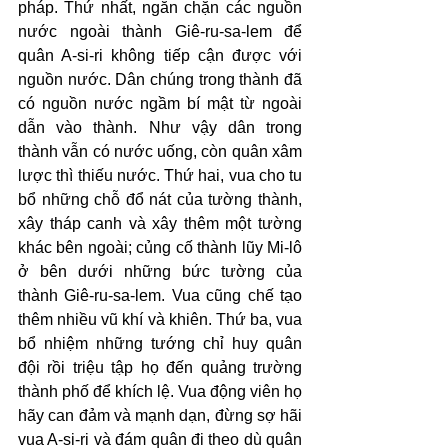
pháp. Thứ nhất, ngăn chặn các nguồn 
nước ngoài thành Giê-ru-sa-lem để 
quân A-si-ri không tiếp cận được với 
nguồn nước. Dân chúng trong thành đã 
có nguồn nước ngầm bí mật từ ngoài 
dẫn vào thành. Như vậy dân trong 
thành vẫn có nước uống, còn quân xâm 
lược thì thiếu nước. Thứ hai, vua cho tu 
bổ những chỗ đổ nát của tường thành, 
xây tháp canh và xây thêm một tường 
khác bên ngoài; củng cố thành lũy Mi-lô 
ở bên dưới những bức tường của 
thành Giê-ru-sa-lem. Vua cũng chế tạo 
thêm nhiều vũ khí và khiên. Thứ ba, vua 
bổ nhiệm những tướng chỉ huy quân 
đội rồi triệu tập họ đến quảng trường 
thành phố để khích lệ. Vua động viên họ 
hãy can đảm và mạnh dạn, đừng sợ hãi 
vua A-si-ri và đám quân đi theo dù quân 