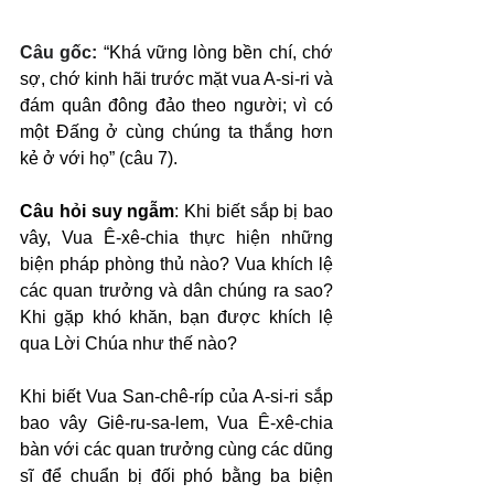
Câu gốc: 
“Khá vững lòng bền chí, chớ 
sợ, chớ kinh hãi trước mặt vua A-si-ri và 
đám quân đông đảo theo người; vì có 
một Đấng ở cùng chúng ta thắng hơn 
kẻ ở với họ” (câu 7).
Câu hỏi suy ngẫm
: Khi biết sắp bị bao 
vây, Vua Ê-xê-chia thực hiện những 
biện pháp phòng thủ nào? Vua khích lệ 
các quan trưởng và dân chúng ra sao? 
Khi gặp khó khăn, bạn được khích lệ 
qua Lời Chúa như thế nào?
Khi biết Vua San-chê-ríp của A-si-ri sắp 
bao vây Giê-ru-sa-lem, Vua Ê-xê-chia 
bàn với các quan trưởng cùng các dũng 
sĩ để chuẩn bị đối phó bằng ba biện 