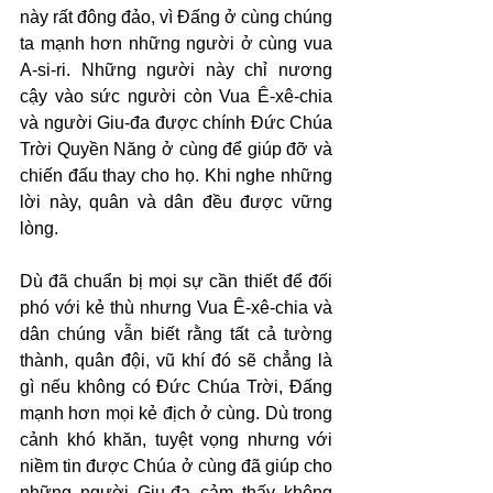
này rất đông đảo, vì Đấng ở cùng chúng 
ta mạnh hơn những người ở cùng vua 
A-si-ri. Những người này chỉ nương 
cậy vào sức người còn Vua Ê-xê-chia 
và người Giu-đa được chính Đức Chúa 
Trời Quyền Năng ở cùng để giúp đỡ và 
chiến đấu thay cho họ. Khi nghe những 
lời này, quân và dân đều được vững 
lòng.
Dù đã chuẩn bị mọi sự cần thiết để đối 
phó với kẻ thù nhưng Vua Ê-xê-chia và 
dân chúng vẫn biết rằng tất cả tường 
thành, quân đội, vũ khí đó sẽ chẳng là 
gì nếu không có Đức Chúa Trời, Đấng 
mạnh hơn mọi kẻ địch ở cùng. Dù trong 
cảnh khó khăn, tuyệt vọng nhưng với 
niềm tin được Chúa ở cùng đã giúp cho 
những người Giu-đa cảm thấy không 