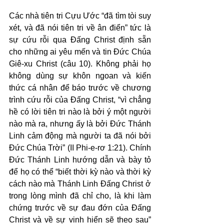
Các nhà tiên tri Cựu Ước “đã tìm tòi suy 
xét, và đã nói tiên tri về ân điển” tức là 
sự cứu rỗi qua Đấng Christ định sẵn 
cho những ai yêu mến và tin Đức Chúa 
Giê-xu Christ (câu 10). Không phải họ 
không dùng sự khôn ngoan và kiến 
thức cá nhân để báo trước về chương 
trình cứu rỗi của Đấng Christ, “vì chẳng 
hề có lời tiên tri nào là bởi ý một người 
nào mà ra, nhưng ấy là bởi Đức Thánh 
Linh cảm động mà người ta đã nói bởi 
Đức Chúa Trời” (II Phi-e-rơ 1:21). Chính 
Đức Thánh Linh hướng dẫn và bày tỏ 
để họ có thể “biết thời kỳ nào và thời kỳ 
cách nào mà Thánh Linh Đấng Christ ở 
trong lòng mình đã chỉ cho, là khi làm 
chứng trước về sự đau đớn của Đấng 
Christ và về sự vinh hiển sẽ theo sau” 