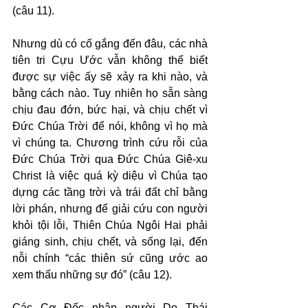
(câu 11).
Nhưng dù có cố gắng đến đâu, các nhà 
tiên tri Cựu Ước vẫn không thể biết 
được sự việc ấy sẽ xảy ra khi nào, và 
bằng cách nào. Tuy nhiên họ sẵn sàng 
chịu đau đớn, bức hại, và chịu chết vì 
Đức Chúa Trời để nói, không vì họ mà 
vì chúng ta. Chương trình cứu rỗi của 
Đức Chúa Trời qua Đức Chúa Giê-xu 
Christ là việc quá kỳ diệu vì Chúa tạo 
dựng các tầng trời và trái đất chỉ bằng 
lời phán, nhưng để giải cứu con người 
khỏi tội lỗi, Thiên Chúa Ngôi Hai phải 
giáng sinh, chịu chết, và sống lại, đến 
nỗi chính “các thiên sứ cũng ước ao 
xem thấu những sự đó” (câu 12).
Các Cơ Đốc nhân người Do Thái 