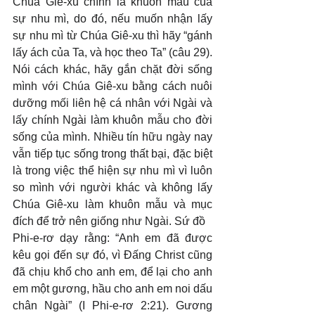
Chúa Giê-xu chính là khuôn mẫu của 
sự nhu mì, do đó, nếu muốn nhận lấy 
sự nhu mì từ Chúa Giê-xu thì hãy “gánh 
lấy ách của Ta, và học theo Ta” (câu 29). 
Nói cách khác, hãy gắn chặt đời sống 
mình với Chúa Giê-xu bằng cách nuôi 
dưỡng mối liên hệ cá nhân với Ngài và 
lấy chính Ngài làm khuôn mẫu cho đời 
sống của mình. Nhiều tín hữu ngày nay 
vẫn tiếp tục sống trong thất bại, đặc biệt 
là trong việc thể hiện sự nhu mì vì luôn 
so mình với người khác và không lấy 
Chúa Giê-xu làm khuôn mẫu và mục 
đích để trở nên giống như Ngài. Sứ đồ
Phi-e-rơ dạy rằng: “Anh em đã được 
kêu gọi đến sự đó, vì Đấng Christ cũng 
đã chịu khổ cho anh em, để lại cho anh 
em một gương, hầu cho anh em noi dấu 
chân Ngài” (I Phi-e-rơ 2:21). Gương 