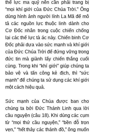
thế lực ma quỷ nên cần phải trang bị 
“mọi khí giới của Đức Chúa Trời.” Ông 
dùng hình ảnh người lính La Mã để mô 
tả các nguồn lực thuộc linh dành cho 
Cơ Đốc nhân trong cuộc chiến chống 
lại các thế lực tà ác này. Chiến binh Cơ 
Đốc phải dựa vào sức mạnh và khí giới 
của Đức Chúa Trời để đứng vững trong 
đức tin mà giành lấy chiến thắng cuối 
cùng. Trong khi “khí giới” giúp chúng ta 
bảo vệ và tấn công kẻ địch, thì “sức 
mạnh” để chúng ta sử dụng các khí giới 
một cách hiệu quả.
Sức mạnh của Chúa được ban cho 
chúng ta bởi Đức Thánh Linh qua lời 
cầu nguyện (câu 18). Khi dùng các cụm 
từ “mọi thứ cầu nguyện,” “bền đỗ trọn 
vẹn,” “hết thảy các thánh đồ,” ông muốn 