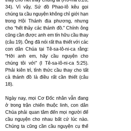
34). Vì vậy, Sứ đồ Phao-lô kêu gọi 
chúng ta cầu nguyện không chỉ giới hạn 
trong Hội Thánh địa phương, nhưng 
cho “hết thảy các thánh đồ.” Chính ông 
cũng cần được anh em tín hữu cầu thay 
(câu 19). Ông đã nói rất tha thiết với các 
con dân Chúa tại Tê-sa-lô-ni-ca rằng: 
“Hỡi anh em, hãy cầu nguyện cho 
chúng tôi với” (I Tê-sa-lô-ni-ca 5:25). 
Phải kiên trì, tỉnh thức cầu thay cho tất 
cả thánh đồ là điều rất cần thiết (câu 
18).
Ngày nay, mọi Cơ Đốc nhân vẫn đang 
ở trong trận chiến thuộc linh, con dân 
Chúa phải quan tâm đến mọi người để 
cầu nguyện cho nhau bất cứ lúc nào. 
Chúng ta cũng cần cầu nguyện cụ thể 