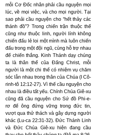
mỗi Cơ Đốc nhân phải cầu nguyện mọi 
lúc, về mọi việc, và cho mọi người. Tại 
sao phải cầu nguyện cho “hết thảy các 
thánh đồ”? Trong chiến trận thuộc thể 
cũng như thuộc linh, người lính không 
chiến đấu lẻ loi một mình mà luôn chiến 
đấu trong một đội ngũ, cùng hỗ trợ nhau 
để chiến thắng. Kinh Thánh dạy chúng 
ta là thân thể của Đấng Christ, mỗi 
người là một chi thể có nhiệm vụ chăm 
sóc lẫn nhau trong thân của Chúa (I Cô-
rinh-tô 12:12-27). Vì thế cầu nguyện cho 
nhau là điều tất yếu. Chính Chúa Giê-xu 
cũng đã cầu nguyện cho Sứ đồ Phi-e-
rơ để ông đứng vững trong đức tin, 
vượt qua thử thách và gây dựng người 
khác (Lu-ca 22:31-32). Đức Thánh Linh 
và Đức Chúa Giê-xu hiện đang cầu 
thay cho hết thảy chúng ta (Rô-ma 8:26, 