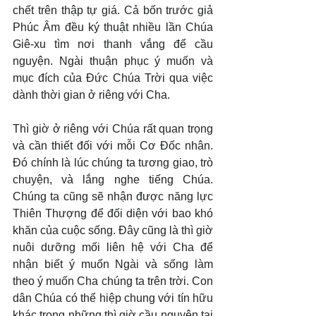
chết trên thập tự giá. Cả bốn trước giả 
Phúc Âm đều ký thuật nhiều lần Chúa 
Giê-xu tìm nơi thanh vắng để cầu 
nguyện. Ngài thuận phục ý muốn và 
mục đích của Đức Chúa Trời qua việc 
dành thời gian ở riêng với Cha.
Thì giờ ở riêng với Chúa rất quan trọng 
và cần thiết đối với mỗi Cơ Đốc nhân. 
Đó chính là lúc chúng ta tương giao, trò 
chuyện, và lắng nghe tiếng Chúa. 
Chúng ta cũng sẽ nhận được năng lực 
Thiên Thượng để đối diện với bao khó 
khăn của cuộc sống. Đây cũng là thì giờ 
nuôi dưỡng mối liên hệ với Cha để 
nhận biết ý muốn Ngài và sống làm 
theo ý muốn Cha chúng ta trên trời. Con 
dân Chúa có thể hiệp chung với tín hữu 
khác trong những thì giờ cầu nguyện tại 