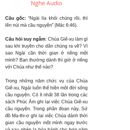
Nghe Audio
Câu gốc: 
“Ngài lìa khỏi chúng rồi, thì 
lên núi mà cầu nguyện” (Mác 6:46).
Câu hỏi suy ngẫm
: Chúa Giê-xu làm gì 
sau khi truyền cho dân chúng ra về? Vì 
sao Ngài cần thời gian ở riêng một 
mình? Bạn thường dành thì giờ ở riêng 
với Chúa như thế nào?
Trong những năm chức vụ của Chúa 
Giê-xu, Ngài luôn thể hiện một đời sống 
cầu nguyện. Có ít nhất 38 lần trong các 
sách Phúc Âm ghi lại việc Chúa Giê-xu 
cầu nguyện. Trong phân đoạn này, Sứ 
đồ Ma-thi-ơ ghi lại việc Chúa dành thời 
gian cầu nguyện một mình ngay trước 
và sau phép lạ hóa bánh cho hơn năm 