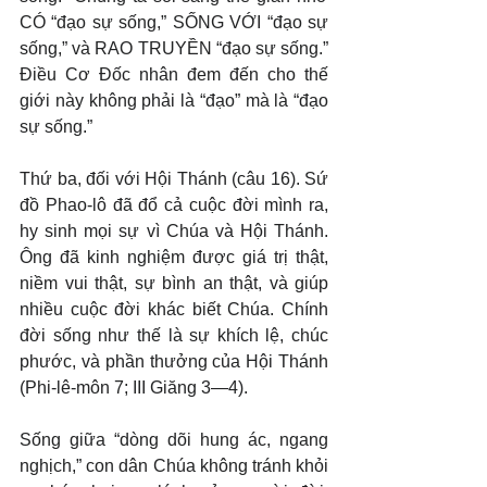
CÓ “đạo sự sống,” SỐNG VỚI “đạo sự 
sống,” và RAO TRUYỀN “đạo sự sống.” 
Điều Cơ Đốc nhân đem đến cho thế 
giới này không phải là “đạo” mà là “đạo 
sự sống.”
Thứ ba, đối với Hội Thánh (câu 16). Sứ 
đồ Phao-lô đã đổ cả cuộc đời mình ra, 
hy sinh mọi sự vì Chúa và Hội Thánh. 
Ông đã kinh nghiệm được giá trị thật, 
niềm vui thật, sự bình an thật, và giúp 
nhiều cuộc đời khác biết Chúa. Chính 
đời sống như thế là sự khích lệ, chúc 
phước, và phần thưởng của Hội Thánh 
(Phi-lê-môn 7; III Giăng 3—4).
Sống giữa “dòng dõi hung ác, ngang 
nghịch,” con dân Chúa không tránh khỏi 