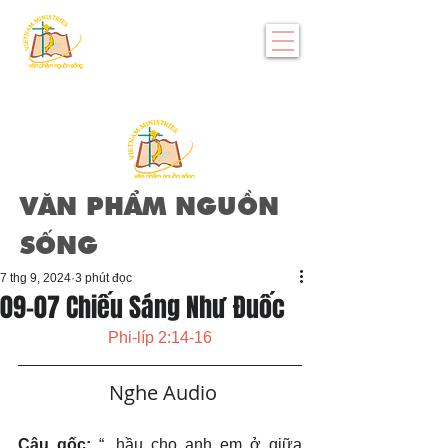
VĂN PHẨM NGUỒN
SỐNG
7 thg 9, 2024
3 phút đọc
09-07 Chiếu Sáng Như Đuốc
Phi-líp 2:14-16
   Nghe Audio
Câu gốc: 
“...hầu cho anh em ở giữa 