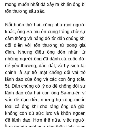
mong muốn nhất đã xảy ra khiến ông bị 
tổn thương sâu sắc.
Nỗi buồn thứ hai, cũng như mọi người 
khác, ông Sa-mu-ên cũng trông chờ sự 
cảm thông và nâng đỡ từ dân chúng khi 
đối diện với tổn thương từ trong gia 
đình. Nhưng điều ông đón nhận từ 
những người ông đã dành cả cuộc đời 
để yêu thương, dẫn dắt, và hy sinh lại 
chính là sự trở mặt chống đối vai trò 
lãnh đạo của ông và các con ông (câu 
5). Dân chúng có lý do để chống đối sự 
lãnh đạo của hai con ông Sa-mu-ên vì 
vấn đề đạo đức, nhưng họ cũng muốn 
loại cả ông khi cho rằng ông đã già, 
không còn đủ sức lực và khôn ngoan 
để lãnh đạo. Hơn thế nữa, việc người 
Ít-ra-ên xin một vua cho thấy tình trạng 