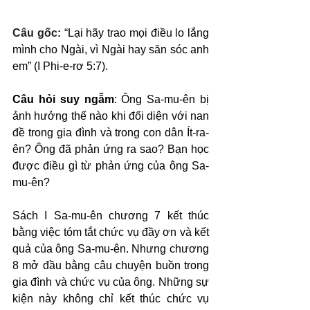
Câu gốc: 
“Lại hãy trao mọi điều lo lắng 
mình cho Ngài, vì Ngài hay săn sóc anh 
em” (I Phi-e-rơ 5:7).
Câu hỏi suy ngẫm
: Ông Sa-mu-ên bị 
ảnh hưởng thế nào khi đối diện với nan 
đề trong gia đình và trong con dân Ít-ra-
ên? Ông đã phản ứng ra sao? Bạn học 
được điều gì từ phản ứng của ông Sa-
mu-ên?
Sách I Sa-mu-ên chương 7 kết thúc 
bằng việc tóm tắt chức vụ đầy ơn và kết 
quả của ông Sa-mu-ên. Nhưng chương 
8 mở đầu bằng câu chuyện buồn trong 
gia đình và chức vụ của ông. Những sự 
kiện này không chỉ kết thúc chức vụ 