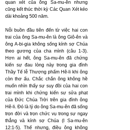
quan xét của ông Sa-mu-ên nhưng 
cũng kết thúc thời kỳ Các Quan Xét kéo 
dài khoảng 500 năm.
Nỗi buồn đầu tiên đến từ việc hai con 
trai của ông Sa-mu-ên là ông Giô-ên và 
ông A-bi-gia không sống kính sợ Chúa 
theo gương của cha mình (câu 1-3). 
Hơn ai hết, ông Sa-mu-ên đã chứng 
kiến sự đau lòng này trong gia đình 
Thầy Tế lễ Thượng phẩm Hê-li khi ông 
còn thơ ấu. Chắc chắn ông không hề 
muốn nhìn thấy sự suy đồi của hai con 
trai mình khi chứng kiến sự sửa phạt 
của Đức Chúa Trời trên gia đình ông 
Hê-li. Đó là lý do ông Sa-mu-ên đã sống 
trọn đời và trọn chức vụ trong sự ngay 
thẳng và kính sợ Chúa (I Sa-mu-ên 
12:1-5). Thế nhưng, điều ông không 