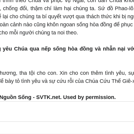
 trình theo Chúa và phục vụ Ngài, con dân Chúa không
, chống đối, thậm chí làm hại chúng ta. Sứ đồ Phao-lô,
 lại cho chúng ta bí quyết vượt qua thách thức khi bị ngư
 hoàn cảnh nào cũng khôn ngoan sống hòa đồng để phục v
cho mỗi người chúng ta noi theo.
g yêu Chúa qua nếp sống hòa đồng và nhẫn nại với
ương, tha tội cho con. Xin cho con thêm tình yêu, sự 
để bày tỏ tình yêu và sự cứu rỗi của Chúa Cứu Thế Giê-
Nguồn Sống - SVTK.net. Used by permission.