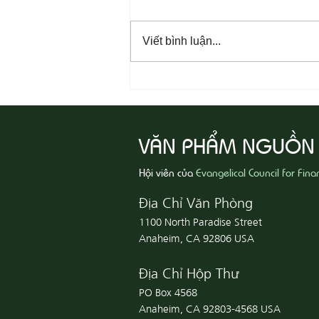
Viết bình luận...
08-07 Nhân Từ Và Chân Thật
VĂN PHẨM NGUỒN
Hội viên của
Evangelical Council for Fina
Địa Chỉ Văn Phòng
1100 North Paradise Street
Anaheim, CA 92806 USA
Địa Chỉ Hộp Thư
PO Box 4568
Anaheim, CA 92803-4568 USA