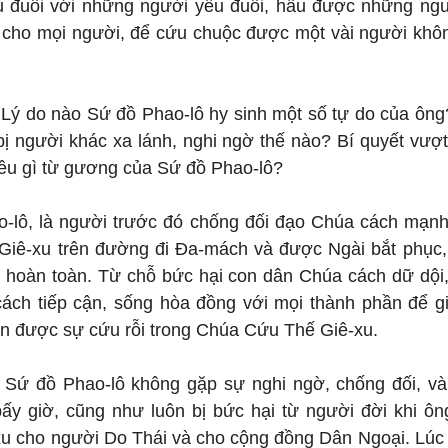
u đuối với những người yếu đuối, hầu được những người
 cho mọi người, để cứu chuộc được một vài người khôn
 Lý do nào Sứ đồ Phao-lô hy sinh một số tự do của ông? 
bị người khác xa lánh, nghi ngờ thế nào? Bí quyết vượt
ều gì từ gương của Sứ đồ Phao-lô?
-lô, là người trước đó chống đối đạo Chúa cách mạnh
Giê-xu trên đường đi Đa-mách và được Ngài bắt phục, 
i hoàn toàn. Từ chỗ bức hại con dân Chúa cách dữ dội, 
cách tiếp cận, sống hòa đồng với mọi thành phần để gi
n được sự cứu rỗi trong Chúa Cứu Thế Giê-xu.
 Sứ đồ Phao-lô không gặp sự nghi ngờ, chống đối, và 
 bấy giờ, cũng như luôn bị bức hại từ người đời khi ôn
 cho người Do Thái và cho cộng đồng Dân Ngoại. Lúc 