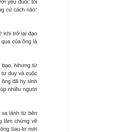
 yếu đuối; tôi 
g cứ cách nào” 
Khi trở lại đạo 
 qua của ông là 
 bạo. Nhưng từ 
tư duy và cuộc 
ông đã hy sinh 
úp nhiều người 
xa lánh từ bên 
g làm chứng về 
ông Sau-lơ mới 