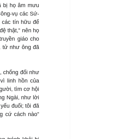
ã bị họ âm mưu 
(Công-vụ các Sứ-
 các tín hữu để 
ệ thật,” nên họ 
ruyền giáo cho 
 tử như ông đã 
, chống đối như 
ì linh hồn của 
ười, tìm cơ hội 
g Ngài, như lời 
ếu đuối; tôi đã 
g cứ cách nào” 