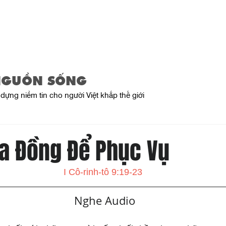
Trang Chủ
Giới Thiệu
Sản Phẩ
NGUỒN SỐNG
dựng niềm tin cho người Việt khắp thế giới
a Đồng Để Phục Vụ
I Cô-rinh-tô 9:19-23
   Nghe Audio