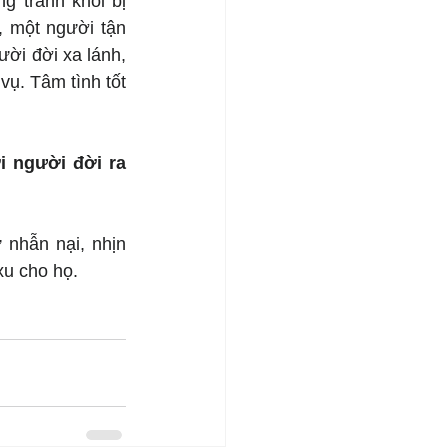
 tránh khỏi bị 
 một người tận 
ời đời xa lánh, 
ụ. Tâm tình tốt 
 người đời ra 
nhẫn nại, nhịn 
xu cho họ.