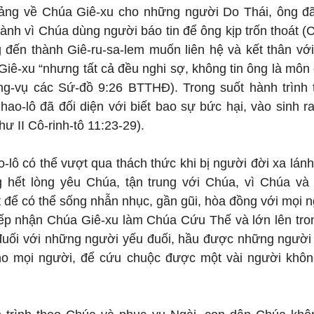
giảng về Chúa Giê-xu cho những người Do Thái, ông đ
hành vì Chúa dùng người báo tin để ông kịp trốn thoát 
g đến thành Giê-ru-sa-lem muốn liên hệ và kết thân với
ê-xu “nhưng tất cả đều nghi sợ, không tin ông là môn đ
g-vụ các Sứ-đồ 9:26 BTTHĐ). Trong suốt hành trình t
ao-lô đã đối diện với biết bao sự bức hại, vào sinh ra
hư II Cô-rinh-tô 11:23-29).
lô có thể vượt qua thách thức khi bị người đời xa lánh
hết lòng yêu Chúa, tận trung với Chúa, vì Chúa và v
để có thể sống nhẫn nhục, gần gũi, hòa đồng với mọi ng
tiếp nhận Chúa Giê-xu làm Chúa Cứu Thế và lớn lên tron
 đuối với những người yếu đuối, hầu được những người y
ho mọi người, để cứu chuộc được một vài người khôn