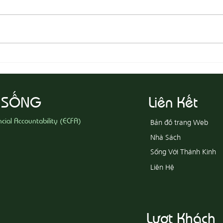
08-05
08-06 Yêu Thương Người Nghèo
Khổ
 SỐNG
Liên Kết
ncial Accountability (ECFA)
Bản đồ trang Web
Nhà Sách
Sống Với Thánh Kinh
Liên Hệ
Lượt Khách