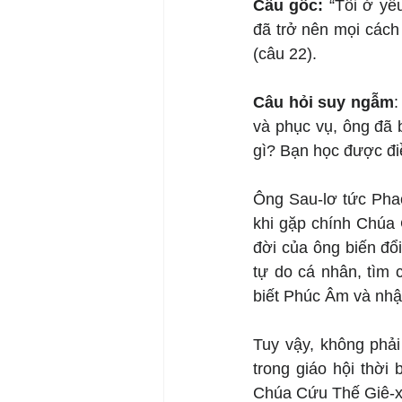
Câu gốc: 
“Tôi ở yế
đã trở nên mọi cách
(câu 22).
Câu hỏi suy ngẫm
:
và phục vụ, ông đã 
gì? Bạn học được đi
Ông Sau-lơ tức Phao
khi gặp chính Chúa 
đời của ông biến đổ
tự do cá nhân, tìm 
biết Phúc Âm và nhậ
Tuy vậy, không phải
trong giáo hội thời
Chúa Cứu Thế Giê-xu