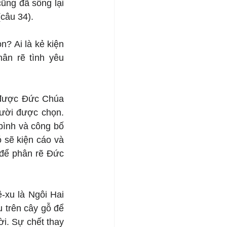
ũng đã sống lại 
câu 34).
? Ai là kẻ kiện 
n rẽ tình yêu 
 được Đức Chúa 
ười được chọn. 
ình và công bố 
sẽ kiện cáo và 
để phân rẽ Đức 
xu là Ngôi Hai 
 trên cây gỗ để 
. Sự chết thay 