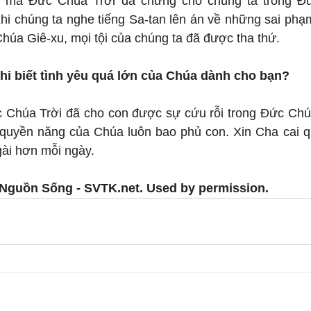
g mà Đức Chúa Trời đã chứng cho chúng ta trong Đứ
Khi chúng ta nghe tiếng Sa-tan lên án về những sai phạ
Chúa Giê-xu, mọi tội của chúng ta đã được tha thứ.
hi biết tình yêu quá lớn của Chúa dành cho bạn?
Chúa Trời đã cho con được sự cứu rỗi trong Đức Chúa 
 quyền năng của Chúa luôn bao phủ con. Xin Cha cai q
gài hơn mỗi ngày.
Nguồn Sống - SVTK.net. Used by permission.