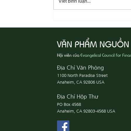
Viết bình luận...
08-07 Nhân Từ Và Chân Thật
VĂN PHẨM NGUỒN
Hội viên của
Evangelical Council for Fina
Địa Chỉ Văn Phòng
1100 North Paradise Street
Anaheim, CA 92806 USA
Địa Chỉ Hộp Thư
PO Box 4568
Anaheim, CA 92803-4568 USA