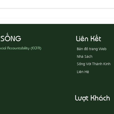
08-05
08-06 Yêu Thương Người Nghèo
Khổ
 SỐNG
Liên Kết
ncial Accountability (ECFA)
Bản đồ trang Web
Nhà Sách
Sống Với Thánh Kinh
Liên Hệ
Lượt Khách