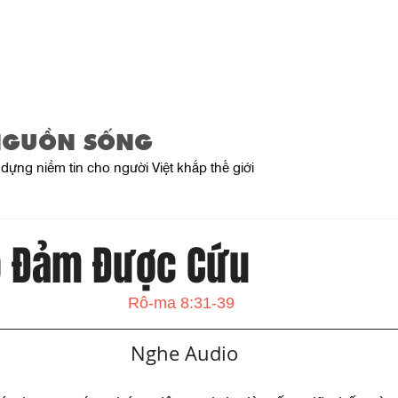
Trang Chủ
Giới Thiệu
Sản Phẩ
NGUỒN SỐNG
dựng niềm tin cho người Việt khắp thế giới
o Đảm Được Cứu
Rô-ma 8:31-39
   Nghe Audio