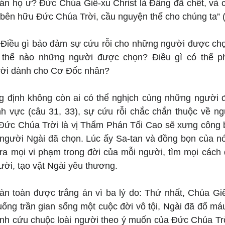
 án họ ư? Đức Chúa Giê-xu Christ là Đấng đã chết, và c
bên hữu Đức Chúa Trời, cầu nguyện thế cho chúng ta” (
 Điều gì bảo đảm sự cứu rỗi cho những người được chọn
thế nào những người được chọn? Điều gì có thể phâ
ời dành cho Cơ Đốc nhân?
g định không còn ai có thể nghịch cùng những người
h vực (câu 31, 33), sự cứu rỗi chắc chắn thuộc về ng
 Đức Chúa Trời là vị Thẩm Phán Tối Cao sẽ xưng công b
người Ngài đã chọn. Lúc ấy Sa-tan và đồng bọn của nó 
 ra mọi vi phạm trong đời của mỗi người, tìm mọi cách 
ười, tạo vật Ngài yêu thương.
àn toàn được trắng án vì ba lý do: Thứ nhất, Chúa Giê-
ống trần gian sống một cuộc đời vô tội, Ngài đã đổ máu
ình cứu chuộc loài người theo ý muốn của Đức Chúa Trời