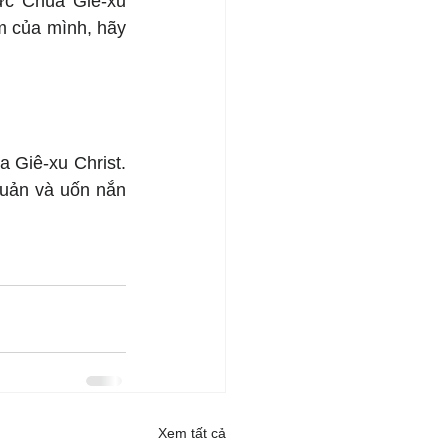
c Chúa Giê-xu 
m của mình, hãy 
Giê-xu Christ. 
uản và uốn nắn 
Xem tất cả