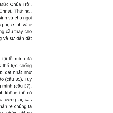
Đức Chúa Trời. 
rist. Thứ hai, 
inh và cho ngồi 
phục sinh và ở 
g cầu thay cho 
 và sự dẫn dắt 
ội lỗi mình đã 
 thế lực chống 
i đát nhất như 
o (câu 35). Tuy 
mình (câu 37). 
h không thể có 
 tương lai, các 
hân rẽ chúng ta 