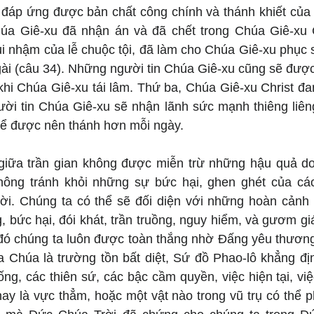
đáp ứng được bản chất công chính và thánh khiết của 
a Giê-xu đã nhận án và đã chết trong Chúa Giê-xu Ch
i nhậm của lễ chuộc tội, đã làm cho Chúa Giê-xu phục s
ài (câu 34). Những người tin Chúa Giê-xu cũng sẽ được 
hi Chúa Giê-xu tái lâm. Thứ ba, Chúa Giê-xu Christ đan
ời tin Chúa Giê-xu sẽ nhận lãnh sức mạnh thiêng liêng
ể được nên thánh hơn mỗi ngày.
ữa trần gian không được miễn trừ những hậu quả do t
hông tránh khỏi những sự bức hại, ghen ghét của các
i. Chúng ta có thể sẽ đối diện với những hoàn cảnh b
 bức hại, đói khát, trần truồng, nguy hiểm, và gươm giá
 đó chúng ta luôn được toàn thắng nhờ Đấng yêu thương 
 Chúa là trường tồn bất diệt, Sứ đồ Phao-lô khẳng địn
ống, các thiên sứ, các bậc cầm quyền, việc hiện tại, việc
hay là vực thẳm, hoặc một vật nào trong vũ trụ có thể p