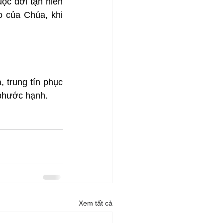
c đời tận hiến 
 của Chúa, khi 
trung tín phục 
 phước hạnh.
Xem tất cả