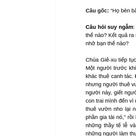
Câu gốc: 
“Họ bèn bắ
Câu hỏi suy ngẫm
:
thế nào? Kết quả ra
nhở bạn thế nào?
Chúa Giê-xu tiếp tục
Một người trước khi
khác thuê canh tác. 
nhưng người thuê vư
người này, giết ngư
con trai mình đến vì
thuê vườn nho lại n
phần gia tài nó,” rồ
những thầy tế lễ v
những người làm thuê