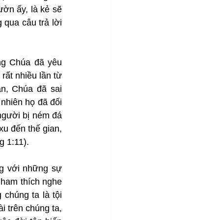
n ấy, là kẻ sẽ 
 qua câu trả lời 
ng Chúa đã yêu 
ất nhiều lần từ 
n, Chúa đã sai 
nhiên họ đã đối 
 người bị ném đá 
u đến thế gian, 
g 1:11).
g với những sự 
ham thích nghe 
húng ta là tội 
 trên chúng ta, 