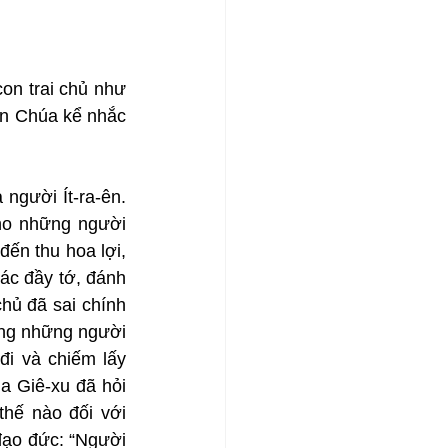
on trai chủ như 
n Chúa kể nhắc 
người Ít-ra-ên. 
ho những người 
ến thu hoa lợi, 
c đầy tớ, đánh 
hủ đã sai chính 
ưng những người 
i và chiếm lấy 
a Giê-xu đã hỏi 
hế nào đối với 
đạo đức: “Người 