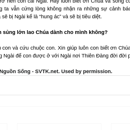
rở nên con cái Ngài. Hãy luôn biết ơn Chúa và sống cuộ
g ta vẫn cứng lòng không nhận ra những sự cảnh báo
 sẽ bị Ngài kể là “hung ác” và sẽ bị tiêu diệt.
ân sủng lớn lao Chúa dành cho mình không?
con và cứu chuộc con. Xin giúp luôn con biết ơn Chúa, 
ng Ngài để con được ở với Ngài nơi Thiên Đàng đời đời
Nguồn Sống - SVTK.net. Used by permission.