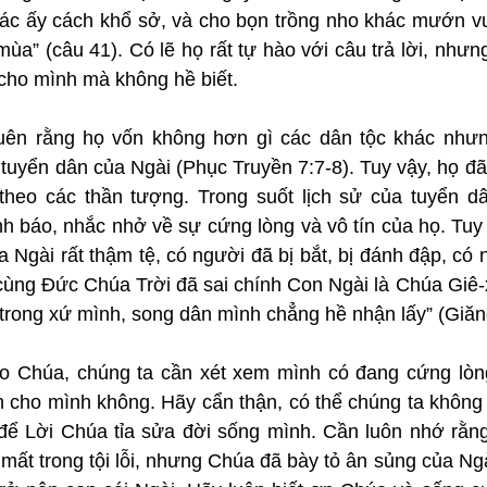
 ác ấy cách khổ sở, và cho bọn trồng nho khác mướn vườ
ùa” (câu 41). Có lẽ họ rất tự hào với câu trả lời, nhưng
 cho mình mà không hề biết.
quên rằng họ vốn không hơn gì các dân tộc khác như
uyển dân của Ngài (Phục Truyền 7:7-8). Tuy vậy, họ đã r
heo các thần tượng. Trong suốt lịch sử của tuyển dâ
ảnh báo, nhắc nhở về sự cứng lòng và vô tín của họ. Tuy 
ủa Ngài rất thậm tệ, có người đã bị bắt, bị đánh đập, có
cùng Đức Chúa Trời đã sai chính Con Ngài là Chúa Giê-x
trong xứ mình, song dân mình chẳng hề nhận lấy” (Giăn
o Chúa, chúng ta cần xét xem mình có đang cứng lòn
cho mình không. Hãy cẩn thận, có thể chúng ta không 
ể Lời Chúa tỉa sửa đời sống mình. Cần luôn nhớ rằng c
 mất trong tội lỗi, nhưng Chúa đã bày tỏ ân sủng của Ngài