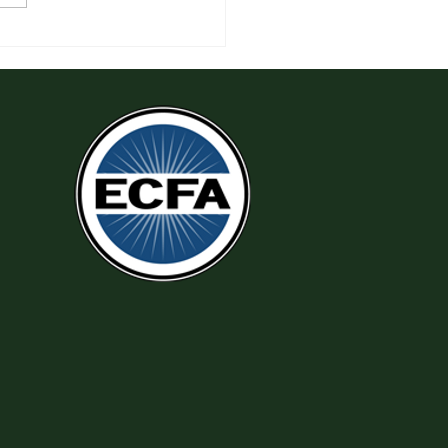
 Đeo Đuổi Sự Công Chính