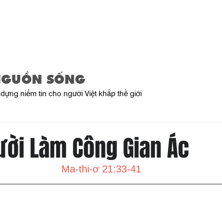
Trang Chủ
Giới Thiệu
Sản Phẩ
NGUỒN SỐNG
dựng niềm tin cho người Việt khắp thế giới
ười Làm Công Gian Ác
Ma-thi-ơ 21:33-41