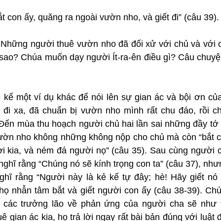
t con ấy, quăng ra ngoài vườn nho, và giết đi” (câu 39).
 Những người thuê vườn nho đã đối xử với chủ và với c
 sao? Chúa muốn dạy người Ít-ra-ên điều gì? Câu chuyệ
 kể một ví dụ khác để nói lên sự gian ác và bội ơn của 
 đi xa, đã chuẩn bị vườn nho mình rất chu đáo, rồi c
Đến mùa thu hoạch người chủ hai lần sai những đầy tớ đ
ờn nho không những không nộp cho chủ mà còn “bắt cá
ời kia, và ném đá người nọ” (câu 35). Sau cùng người c
 nghĩ rằng “Chúng nó sẽ kính trọng con ta” (câu 37), nh
ghĩ rằng “Người này là kẻ kế tự đây; hè! Hãy giết nó đ
i họ nhẫn tâm bắt và giết người con ấy (câu 38-39). Chú
à các trưởng lão về phản ứng của người cha sẽ như t
 gian ác kia, họ trả lời ngay rất bài bản đúng với luật 