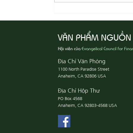
08-05 Thi Hành Sự Công Chính
VĂN PHẨM NGUỒN
Hội viên của
Evangelical Council for Fina
Địa Chỉ Văn Phòng
1100 North Paradise Street
Anaheim, CA 92806 USA
Địa Chỉ Hộp Thư
PO Box 4568
Anaheim, CA 92803-4568 USA