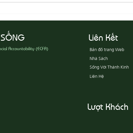
08-03
08-04 Tha Thứ, Lấy Thiện Thắng
Ác
 SỐNG
Liên Kết
ncial Accountability (ECFA)
Bản đồ trang Web
Nhà Sách
Sống Với Thánh Kinh
Liên Hệ
Lượt Khách