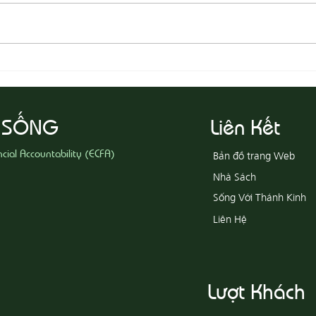
08-05
08-06 Yêu Thương Người Nghèo
Khổ
 SỐNG
Liên Kết
ncial Accountability (ECFA)
Bản đồ trang Web
Nhà Sách
Sống Với Thánh Kinh
Liên Hệ
Lượt Khách