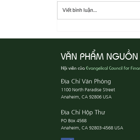
Viết bình luận...
08-07 Nhân Từ Và Chân Thật
VĂN PHẨM NGUỒN
Hội viên của
Evangelical Council for Fina
Địa Chỉ Văn Phòng
1100 North Paradise Street
Anaheim, CA 92806 USA
Địa Chỉ Hộp Thư
PO Box 4568
Anaheim, CA 92803-4568 USA