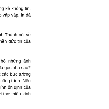
g kẻ không tin, 
 vấp váp, là đá 
nh Thánh nói về 
ền đức tin của 
hỏi những lãnh 
đá góc nhà sao? 
t các bức tường 
công trình. Nếu 
ính ổn định của 
 thợ thiếu kinh 