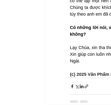
có thể lập một nền k
Chúng ta được khích
tùy theo anh em đã đ
Có những lời nói, 
không?
Lạy Chúa, xin tha th
Xin giúp con luôn n
Ngài.
(c) 2025 Văn Phẩm 