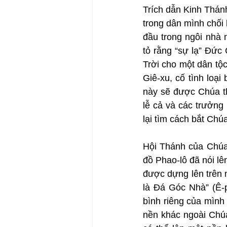
Trích dẫn Kinh Thán
trong dân mình chối 
đầu trong ngôi nhà 
tỏ rằng “sự lạ” Đức
Trời cho một dân tộc
Giê-xu, cố tình loại
này sẽ được Chúa th
lễ cả và các trưởng 
lại tìm cách bắt Chú
Hội Thánh của Chúa
đồ Phao-lô đã nói lê
được dựng lên trên n
là Đá Góc Nhà” (Ê-p
bình riêng của mình
nền khác ngoài Chúa