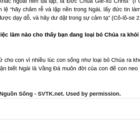
hác ngoài nền đã lập, là Đức Chúa Giê-xu Christ” (I Cô
 lệ “hãy châm rễ và lập nền trong Ngài, lấy đức tin là
ược dạy dỗ, và hãy dư dật trong sự cảm tạ” (Cô-lô-se 2:
việc làm nào cho thấy bạn đang loại bỏ Chúa ra khỏi
ứ cho con vì nhiều lúc con sống như loại bỏ Chúa ra khỏ
hận biết Ngài là Vầng Đá muôn đời của con để con neo c
Nguồn Sống - SVTK.net. Used by permission.