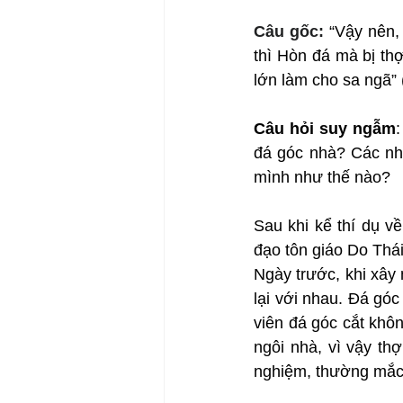
Câu gốc: 
“Vậy nên,
thì Hòn đá mà bị thợ
lớn làm cho sa ngã” (
Câu hỏi suy ngẫm
đá góc nhà? Các nhà
mình như thế nào?
Sau khi kể thí dụ v
đạo tôn giáo Do Thá
Ngày trước, khi xây
lại với nhau. Đá góc
viên đá góc cắt khô
ngôi nhà, vì vậy th
nghiệm, thường mắc s