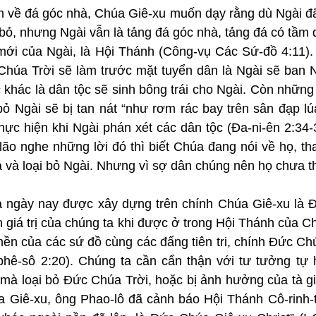
h về đá góc nhà, Chúa Giê-xu muốn dạy rằng dù Ngài đã 
bỏ, nhưng Ngài vẫn là tảng đá góc nhà, tảng đá có tầm 
mới của Ngài, là Hội Thánh (Công-vụ Các Sứ-đồ 4:11).
 Chúa Trời sẽ làm trước mặt tuyển dân là Ngài sẽ ban
 khác là dân tộc sẽ sinh bông trái cho Ngài. Còn những 
 bỏ Ngài sẽ bị tan nát “như rơm rác bay trên sân đạp lú
ực hiện khi Ngài phán xét các dân tộc (Đa-ni-ên 2:34-3
lão nghe những lời đó thì biết Chúa đang nói về họ, tha
a và loại bỏ Ngài. Nhưng vì sợ dân chúng nên họ chưa t
 ngày nay được xây dựng trên chính Chúa Giê-xu là 
n giá trị của chúng ta khi được ở trong Hội Thánh của C
ền của các sứ đồ cùng các đấng tiên tri, chính Đức Chú
hê-sô 2:20). Chúng ta cần cẩn thận với tư tưởng tự 
 mà loại bỏ Đức Chúa Trời, hoặc bị ảnh hưởng của tà gi
 Giê-xu, ông Phao-lô đã cảnh báo Hội Thánh Cô-rinh-tô,