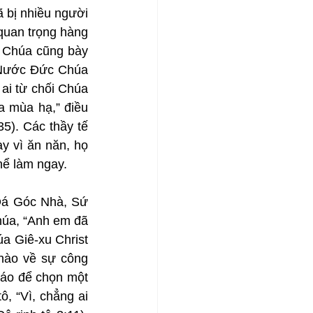
bị nhiều người 
quan trọng hàng 
 Chúa cũng bày 
 Nước Đức Chúa 
ai từ chối Chúa 
a mùa hạ,” điều 
5). Các thầy tế 
y vì ăn năn, họ 
hể làm ngay.
Đá Góc Nhà, Sứ 
húa, “Anh em đã 
a Giê-xu Christ 
hào về sự công 
áo để chọn một 
 “Vì, chẳng ai 