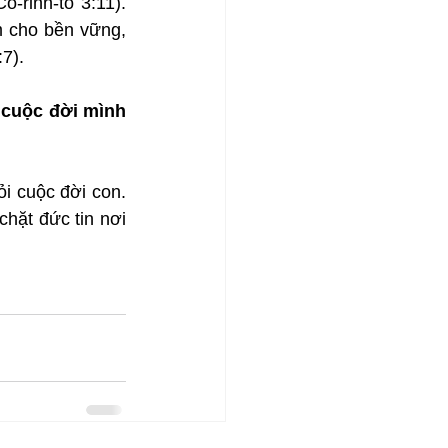
-rinh-tô 3:11). 
m cho bền vững, 
7).
 cuộc đời mình 
i cuộc đời con. 
hặt đức tin nơi 