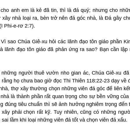
 cho anh em là kẻ đã tin, thì là đá quý; nhưng cho nhữn
 xây nhà loại ra, bèn trở nên đá góc nhà, là Đá gây cho
I Phi-e-rơ 2:7).
: Vì sao Chúa Giê-xu hỏi các lãnh đạo tôn giáo phần Ki
 lãnh đạo tôn giáo đã phản ứng ra sao? Bạn cần lập n
ề những người thuê vườn nho gian ác, Chúa Giê-xu đã 
i rằng họ chưa bao giờ đọc Thi Thiên 118:22-23 dạy về 
 nhà, thợ xây thường chọn những viên đá góc để liên kế
 nhà là thành phần rất quan trọng cho sự bền vững của 
ng đúng tiêu chuẩn thì sẽ ảnh hưởng nghiêm trọng đến t
ợ xây phải chọn rất kỹ. Tuy nhiên, cũng có những người
ai lầm khi loại những viên đá tốt và chọn viên đá xấu.