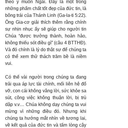
theo ý muốn Ngài. Đây là một trong 
những phẩm chất tốt đẹp của đức tin, là 
bông trái của Thánh Linh (Ga-la-ti 5:22). 
Ông Gia-cơ giải thích thêm rằng chính 
sự nhịn nhục ấy sẽ giúp cho người tin 
Chúa “được trưởng thành, hoàn hảo, 
không thiếu sót điều gì” (câu 4 BTTHĐ). 
Và đó chính là lý do thật sự để chúng ta 
có thể xem thử thách trăm bề là niềm 
vui.
Có thể vài người trong chúng ta đang 
trải qua áp lực tài chính, mối liên hệ đổ 
vỡ, con cái không vâng lời, sức khỏe sa 
sút, công việc không thuận lời, bị trù 
dập v.v… Chúa không dạy chúng ta vui 
mừng vì những điều đó. Nhưng khi 
chúng ta hướng mắt nhìn về tương lai, 
về kết quả của đức tin và tấm lòng cậy 