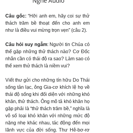
   Nghe Audio
Câu gốc: 
“Hỡi anh em, hãy coi sự thử 
thách trăm bề thoạt đến cho anh em 
như là điều vui mừng trọn vẹn” (câu 2).
Câu hỏi suy ngẫm
: Người tin Chúa có 
thể gặp những thử thách nào? Cơ Đốc 
nhân cần có thái độ ra sao? Làm sao có 
thể xem thử thách là niềm vui?
Viết thư gửi cho những tín hữu Do Thái 
sống tản lạc, ông Gia-cơ khích lệ họ về 
thái độ sống khi đối diện với những khó 
khăn, thử thách. Ông mô tả khó khăn họ 
gặp phải là “thử thách trăm bề,” nghĩa là 
vô số loại khó khăn với những mức độ 
nặng nhẹ khác nhau, tác động đến mọi 
lãnh vực của đời sống. Thư Hê-bơ-rơ 