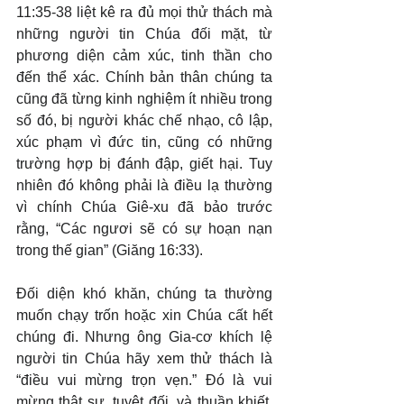
11:35-38 liệt kê ra đủ mọi thử thách mà 
những người tin Chúa đối mặt, từ 
phương diện cảm xúc, tinh thần cho 
đến thể xác. Chính bản thân chúng ta 
cũng đã từng kinh nghiệm ít nhiều trong 
số đó, bị người khác chế nhạo, cô lập, 
xúc phạm vì đức tin, cũng có những 
trường hợp bị đánh đập, giết hại. Tuy 
nhiên đó không phải là điều lạ thường 
vì chính Chúa Giê-xu đã bảo trước 
rằng, “Các ngươi sẽ có sự hoạn nạn 
trong thế gian” (Giăng 16:33).
Đối diện khó khăn, chúng ta thường 
muốn chạy trốn hoặc xin Chúa cất hết 
chúng đi. Nhưng ông Gia-cơ khích lệ 
người tin Chúa hãy xem thử thách là 
“điều vui mừng trọn vẹn.” Đó là vui 
mừng thật sự, tuyệt đối, và thuần khiết. 