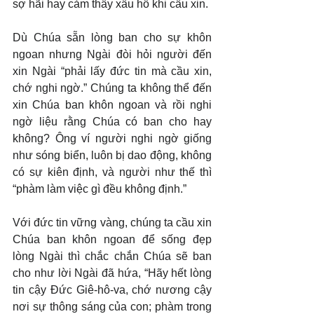
sợ hãi hay cảm thấy xấu hổ khi cầu xin.
Dù Chúa sẵn lòng ban cho sự khôn 
ngoan nhưng Ngài đòi hỏi người đến 
xin Ngài “phải lấy đức tin mà cầu xin, 
chớ nghi ngờ.” Chúng ta không thể đến 
xin Chúa ban khôn ngoan và rồi nghi 
ngờ liệu rằng Chúa có ban cho hay 
không? Ông ví người nghi ngờ giống 
như sóng biển, luôn bị dao động, không 
có sự kiên định, và người như thế thì 
“phàm làm việc gì đều không định.”
Với đức tin vững vàng, chúng ta cầu xin 
Chúa ban khôn ngoan để sống đẹp 
lòng Ngài thì chắc chắn Chúa sẽ ban 
cho như lời Ngài đã hứa, “Hãy hết lòng 
tin cậy Đức Giê-hô-va, chớ nương cậy 
nơi sự thông sáng của con; phàm trong 