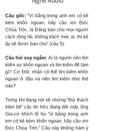
   Nghe Audio
Câu gốc: 
“Ví bằng trong anh em có kẻ 
kém khôn ngoan, hãy cầu xin Đức 
Chúa Trời, là Đấng ban cho mọi người 
cách rộng rãi, không trách móc ai, thì kẻ 
ấy sẽ được ban cho” (câu 5).
Câu hỏi suy ngẫm
: Ai là người nên tìm 
kiếm sự khôn ngoan và tìm kiếm để làm 
gì? Cơ Đốc nhân có thể tìm kiếm khôn 
ngoan ở đâu và nên tìm kiếm như thế 
nào?
Trong khi đang nói về những “thử thách 
trăm bề” các tín hữu đang đối mặt, ông 
Gia-cơ khích lệ họ “ví bằng trong anh 
em có kẻ kém khôn ngoan, hãy cầu xin 
Đức Chúa Trời.” Câu này không hàm ý 