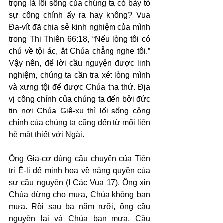
trọng là lối sống của chúng ta có bày tỏ 
sự công chính ấy ra hay không? Vua 
Đa-vít đã chia sẻ kinh nghiệm của mình 
trong Thi Thiên 66:18, “Nếu lòng tôi có 
chú về tội ác, ắt Chúa chẳng nghe tôi.” 
Vậy nên, để lời cầu nguyện được linh 
nghiệm, chúng ta cần tra xét lòng mình 
và xưng tội để được Chúa tha thứ. Địa 
vị công chính của chúng ta đến bởi đức 
tin nơi Chúa Giê-xu thì lối sống công 
chính của chúng ta cũng đến từ mối liên 
hệ mật thiết với Ngài.
Ông Gia-cơ dùng câu chuyện của Tiên 
tri Ê-li để minh họa về năng quyền của 
sự cầu nguyện (I Các Vua 17). Ông xin 
Chúa đừng cho mưa, Chúa không ban 
mưa. Rồi sau ba năm rưỡi, ông cầu 
nguyện lại và Chúa ban mưa. Câu 