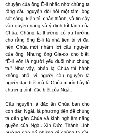
chuyện của ông Ê-li nhắc nhở chúng ta 
rằng cầu nguyện đòi hỏi một tấm lòng 
sốt sắng, kiên trì, chân thành, và tin cậy 
vào quyền năng và ý định tốt lành của 
Chúa. Chúng ta thường có xu hướng 
cho rằng ông Ê-li là nhà tiên tri vĩ đại 
nên Chúa mới nhậm lời cầu nguyện 
của ông. Nhưng ông Gia-cơ cho biết, 
“Ê-li vốn là người yếu đuối như chúng 
ta.” Như vậy, phép lạ Chúa thi hành 
không phải vì người cầu nguyện là 
người đặc biệt mà là Chúa muốn bày tỏ 
chương trình đặc biệt của Ngài.
Cầu nguyện là đặc ân Chúa ban cho 
con dân Ngài, là phương tiện để chúng 
ta đến gần Chúa và kinh nghiệm năng 
quyền của Ngài. Xin Đức Thánh Linh 
hướng dẫn để những gì chúng ta cầu 