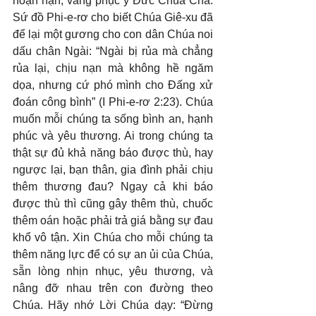
hoạn nạn, vâng phục ý Đức Chúa Cha. 
Sứ đồ Phi-e-rơ cho biết Chúa Giê-xu đã 
để lại một gương cho con dân Chúa noi 
dấu chân Ngài: “Ngài bị rủa mà chẳng 
rủa lại, chịu nạn mà không hề ngăm 
dọa, nhưng cứ phó mình cho Đấng xử 
đoán công bình” (I Phi-e-rơ 2:23). Chúa 
muốn mỗi chúng ta sống bình an, hạnh 
phúc và yêu thương. Ai trong chúng ta 
thật sự đủ khả năng báo được thù, hay 
ngược lại, bạn thân, gia đình phải chịu 
thêm thương đau? Ngay cả khi báo 
được thù thì cũng gây thêm thù, chuốc 
thêm oán hoặc phải trả giá bằng sự đau 
khổ vô tận. Xin Chúa cho mỗi chúng ta 
thêm năng lực để có sự an ủi của Chúa, 
sẵn lòng nhịn nhục, yêu thương, và 
nâng đỡ nhau trên con đường theo 
Chúa. Hãy nhớ Lời Chúa dạy: “Đừng 