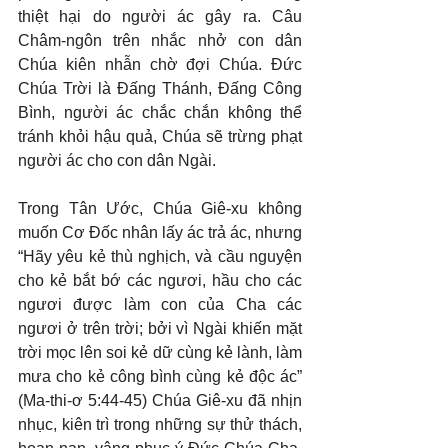
thiệt hại do người ác gây ra. Câu 
Châm-ngôn trên nhắc nhở con dân 
Chúa kiên nhẫn chờ đợi Chúa. Đức 
Chúa Trời là Đấng Thánh, Đấng Công 
Bình, người ác chắc chắn không thể 
tránh khỏi hậu quả, Chúa sẽ trừng phạt 
người ác cho con dân Ngài.
Trong Tân Ước, Chúa Giê-xu không 
muốn Cơ Đốc nhân lấy ác trả ác, nhưng 
“Hãy yêu kẻ thù nghịch, và cầu nguyện 
cho kẻ bắt bớ các ngươi, hầu cho các 
ngươi được làm con của Cha các 
ngươi ở trên trời; bởi vì Ngài khiến mặt 
trời mọc lên soi kẻ dữ cùng kẻ lành, làm 
mưa cho kẻ công bình cùng kẻ độc ác” 
(Ma-thi-ơ 5:44-45) Chúa Giê-xu đã nhịn 
nhục, kiên trì trong những sự thử thách, 