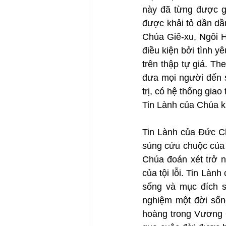
này đã từng được gi
được khải tỏ dần dần
Chúa Giê-xu, Ngôi H
điều kiện bởi tình 
trên thập tự giá. T
đưa mọi người đến s
trị, có hệ thống giao
Tin Lành của Chúa kh
Tin Lành của Đức Ch
sủng cứu chuộc của Ch
Chúa đoán xét trở n
của tội lỗi. Tin Làn
sống và mục đích s
nghiệm một đời sống
hoàng trong Vương 