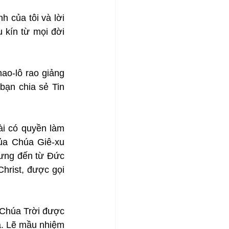
của tôi và lời 
 kín từ mọi đời 
ao-lô rao giảng 
ạn chia sẻ Tin 
i có quyền làm 
ủa Chúa Giê-xu 
hưng đến từ Đức 
hrist, được gọi 
Chúa Trời được 
. Lẽ mầu nhiệm 