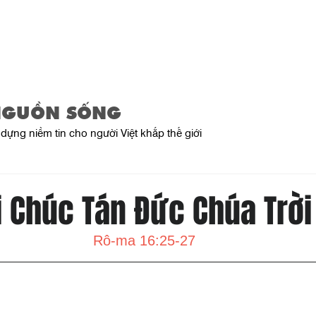
Trang Chủ
Giới Thiệu
Sản Phẩ
NGUỒN SỐNG
dựng niềm tin cho người Việt khắp thế giới
i Chúc Tán Đức Chúa Trời
Rô-ma 16:25-27