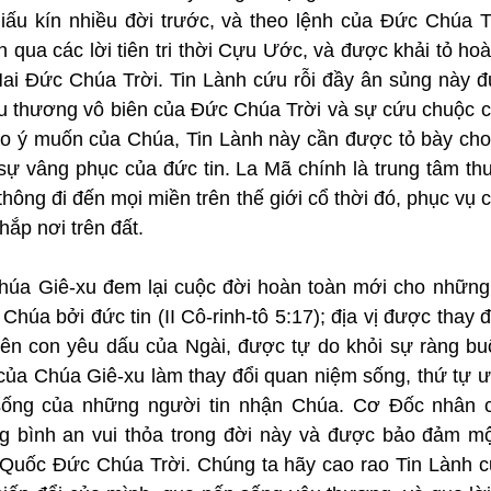
ấu kín nhiều đời trước, và theo lệnh của Đức Chúa T
 qua các lời tiên tri thời Cựu Ước, và được khải tỏ ho
ai Đức Chúa Trời. Tin Lành cứu rỗi đầy ân sủng này đ
yêu thương vô biên của Đức Chúa Trời và sự cứu chuộc c
heo ý muốn của Chúa, Tin Lành này cần được tỏ bày cho 
ự vâng phục của đức tin. La Mã chính là trung tâm thư
 thông đi đến mọi miền trên thế giới cổ thời đó, phục vụ 
ắp nơi trên đất.
úa Giê-xu đem lại cuộc đời hoàn toàn mới cho những a
úa bởi đức tin (II Cô-rinh-tô 5:17); địa vị được thay đổ
ên con yêu dấu của Ngài, được tự do khỏi sự ràng buộ
h của Chúa Giê-xu làm thay đổi quan niệm sống, thứ tự ưu
ống của những người tin nhận Chúa. Cơ Đốc nhân ch
 bình an vui thỏa trong đời này và được bảo đảm một
Quốc Đức Chúa Trời. Chúng ta hãy cao rao Tin Lành c