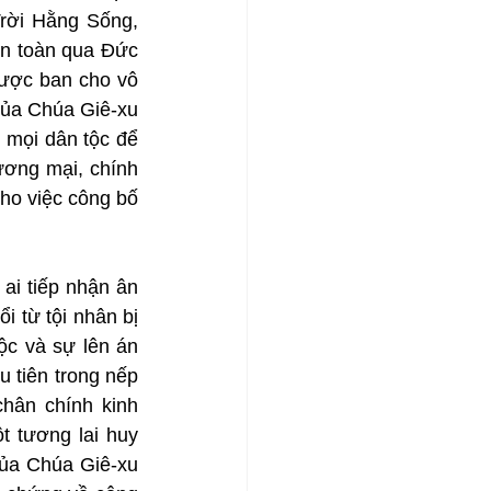
rời Hằng Sống, 
àn toàn qua Đức 
ược ban cho vô 
ủa Chúa Giê-xu 
mọi dân tộc để 
ơng mại, chính 
cho việc công bố 
i tiếp nhận ân 
i từ tội nhân bị 
c và sự lên án 
 tiên trong nếp 
ân chính kinh 
 tương lai huy 
ủa Chúa Giê-xu 