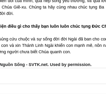
iến đổi của mình, qua nếp sống yêu thương, và qua lời
 Chúa Giê-xu. Chúng ta hãy cùng nhau chúc tụng Ba 
đời đời.
iện điều gì cho thấy bạn luôn luôn chúc tụng Đức C
ủng cứu chuộc và sự sống đời đời Ngài đã ban cho con
a con và xin Thánh Linh Ngài khiến con mạnh mẽ, nôn nả
ững người chưa biết Chúa quanh con.
Nguồn Sống - SVTK.net. Used by permission.