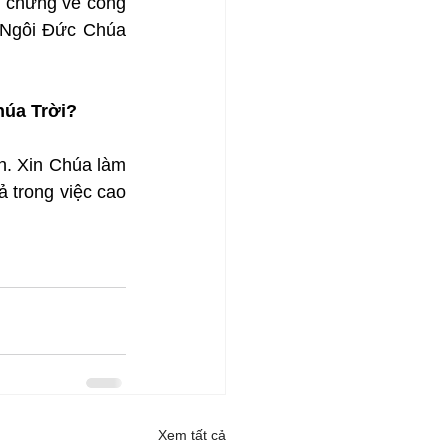
 chứng về công 
Ngôi Đức Chúa 
húa Trời?
. Xin Chúa làm 
 trong việc cao 
Xem tất cả