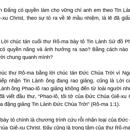
n Đấng có quyền làm cho vững chí anh em theo Tin Lành 
u Christ, theo sự tỏ ra về lẽ mầu nhiệm, là lẽ đã giấu
: Lời chúc tán cuối thư Rô-ma bày tỏ Tin Lành Sứ đồ Ph
 có quyền năng và ảnh hưởng ra sao? Bằng cách nào b
ời chung quanh mình?
húc thư Rô-ma bằng lời chúc tán Đức Chúa Trời vì Ngà
iếp nhận Tin Lành ông đang rao giảng, cũng là Lời c
n Lành ông Phao-lô rao giảng không đến từ loài người n
ã viết đầu thư, “Phao-lô, tôi tớ của Đức Chúa Giê-xu C
ra đặng giảng Tin Lành Đức Chúa Trời” (Rô-ma 1:1).
ày tỏ chính là chương trình cứu rỗi nhân loại của Đức 
húa Giê-xu Christ. Đây cũng là trọng tâm của thư Rô-ma