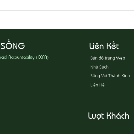
08-05 Thi Hành Sự Công Chính
08-04
Ác
 SỐNG
Liên Kết
ncial Accountability (ECFA)
Bản đồ trang Web
Nhà Sách
Sống Với Thánh Kinh
Liên Hệ
Lượt Khách