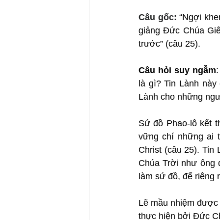
Câu gốc: 
“Ngợi khe
giảng Đức Chúa Giê-x
trước” (câu 25).
Câu hỏi suy ngẫm
là gì? Tin Lành này
Lành cho những ngư
Sứ đồ Phao-lô kết t
vững chí những ai t
Christ (câu 25). Ti
Chúa Trời như ông đ
làm sứ đồ, để riêng 
Lẽ mầu nhiệm được b
thực hiện bởi Đức C