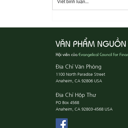
Viết bình luận...
08-06 Yêu Thương Người Nghèo
Khổ
VĂN PHẨM NGUỒN
Hội viên của
Evangelical Council for Fina
Địa Chỉ Văn Phòng
1100 North Paradise Street
Anaheim, CA 92806 USA
Địa Chỉ Hộp Thư
PO Box 4568
Anaheim, CA 92803-4568 USA