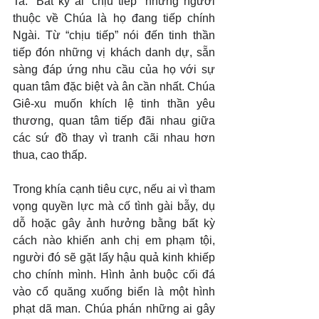
Ta.” Bất kỳ ai “chịu tiếp” những người 
thuộc về Chúa là họ đang tiếp chính 
Ngài. Từ “chịu tiếp” nói đến tinh thần 
tiếp đón những vị khách danh dự, sẵn 
sàng đáp ứng nhu cầu của họ với sự 
quan tâm đặc biệt và ân cần nhất. Chúa 
Giê-xu muốn khích lệ tinh thần yêu 
thương, quan tâm tiếp đãi nhau giữa 
các sứ đồ thay vì tranh cãi nhau hơn 
thua, cao thấp.
Trong khía cạnh tiêu cực, nếu ai vì tham 
vọng quyền lực mà cố tình gài bẫy, dụ 
dỗ hoặc gây ảnh hưởng bằng bất kỳ 
cách nào khiến anh chị em phạm tội, 
người đó sẽ gặt lấy hậu quả kinh khiếp 
cho chính mình. Hình ảnh buộc cối đá 
vào cổ quăng xuống biển là một hình 
phạt dã man. Chúa phán những ai gây 