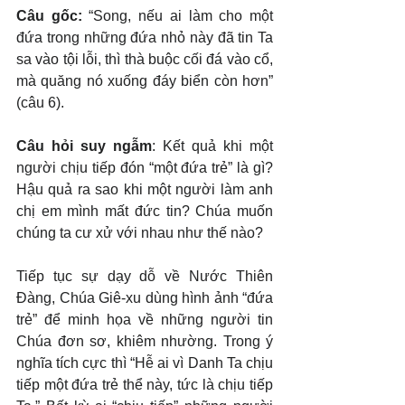
Câu gốc: 
“Song, nếu ai làm cho một 
đứa trong những đứa nhỏ này đã tin Ta 
sa vào tội lỗi, thì thà buộc cối đá vào cổ, 
mà quăng nó xuống đáy biển còn hơn” 
(câu 6).
Câu hỏi suy ngẫm
: Kết quả khi một 
người chịu tiếp đón “một đứa trẻ” là gì? 
Hậu quả ra sao khi một người làm anh 
chị em mình mất đức tin? Chúa muốn 
chúng ta cư xử với nhau như thế nào?
Tiếp tục sự dạy dỗ về Nước Thiên 
Đàng, Chúa Giê-xu dùng hình ảnh “đứa 
trẻ” để minh họa về những người tin 
Chúa đơn sơ, khiêm nhường. Trong ý 
nghĩa tích cực thì “Hễ ai vì Danh Ta chịu 
tiếp một đứa trẻ thể này, tức là chịu tiếp 