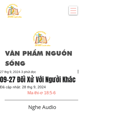
VĂN PHẨM NGUỒN
SỐNG
27 thg 9, 2024
3 phút đọc
09-27 Đối Xử Với Người Khác
Đã cập nhật:
28 thg 9, 2024
Ma-thi-ơ 18:5-6
   Nghe Audio