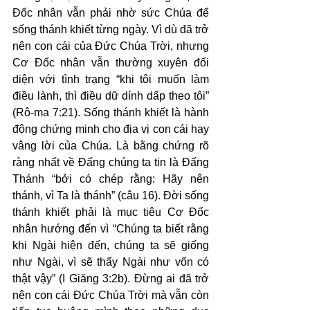
Đốc nhân vẫn phải nhờ sức Chúa để 
sống thánh khiết từng ngày. Vì dù đã trở 
nên con cái của Đức Chúa Trời, nhưng 
Cơ Đốc nhân vẫn thường xuyên đối 
diện với tình trạng “khi tôi muốn làm 
điều lành, thì điều dữ dính dấp theo tôi” 
(Rô-ma 7:21). Sống thánh khiết là hành 
động chứng minh cho địa vị con cái hay 
vâng lời của Chúa. Là bằng chứng rõ 
ràng nhất về Đấng chúng ta tin là Đấng 
Thánh “bởi có chép rằng: Hãy nên 
thánh, vì Ta là thánh” (câu 16). Đời sống 
thánh khiết phải là mục tiêu Cơ Đốc 
nhân hướng đến vì “Chúng ta biết rằng 
khi Ngài hiện đến, chúng ta sẽ giống 
như Ngài, vì sẽ thấy Ngài như vốn có 
thật vậy” (I Giăng 3:2b). Đừng ai đã trở 
nên con cái Đức Chúa Trời mà vẫn còn 