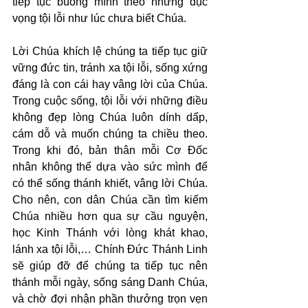
tiếp tục buông mình theo những dục 
vọng tội lỗi như lúc chưa biết Chúa.
Lời Chúa khích lệ chúng ta tiếp tục giữ 
vững đức tin, tránh xa tội lỗi, sống xứng 
đáng là con cái hay vâng lời của Chúa. 
Trong cuộc sống, tội lỗi với những điều 
không đẹp lòng Chúa luôn dính dấp, 
cám dỗ và muốn chúng ta chiều theo. 
Trong khi đó, bản thân mỗi Cơ Đốc 
nhân không thể dựa vào sức mình để 
có thể sống thánh khiết, vâng lời Chúa. 
Cho nên, con dân Chúa cần tìm kiếm 
Chúa nhiều hơn qua sự cầu nguyện, 
học Kinh Thánh với lòng khát khao, 
lánh xa tội lỗi,… Chính Đức Thánh Linh 
sẽ giúp đỡ để chúng ta tiếp tục nên 
thánh mỗi ngày, sống sáng Danh Chúa, 
và chờ đợi nhận phần thưởng trọn vẹn 