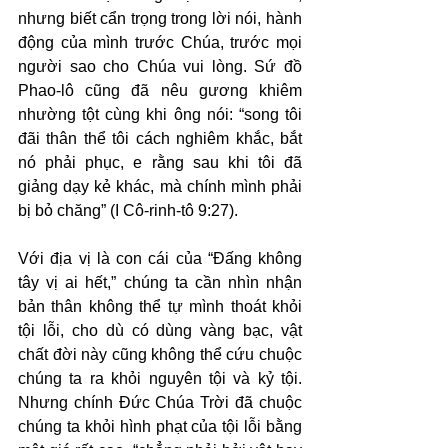
nhưng biết cẩn trọng trong lời nói, hành 
động của mình trước Chúa, trước mọi 
người sao cho Chúa vui lòng. Sứ đồ 
Phao-lô cũng đã nêu gương khiêm 
nhường tột cùng khi ông nói: “song tôi 
đãi thân thể tôi cách nghiêm khắc, bắt 
nó phải phục, e rằng sau khi tôi đã 
giảng dạy kẻ khác, mà chính mình phải 
bị bỏ chăng” (I Cô-rinh-tô 9:27).
Với địa vị là con cái của “Đấng không 
tây vị ai hết,” chúng ta cần nhìn nhận 
bản thân không thể tự mình thoát khỏi 
tội lỗi, cho dù có dùng vàng bạc, vật 
chất đời này cũng không thể cứu chuộc 
chúng ta ra khỏi nguyên tội và kỷ tội. 
Nhưng chính Đức Chúa Trời đã chuộc 
chúng ta khỏi hình phạt của tội lỗi bằng 