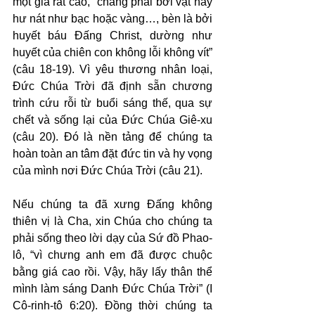
một giá rất cao, “chẳng phải bởi vật hay 
hư nát như bạc hoặc vàng…, bèn là bởi 
huyết báu Đấng Christ, dường như 
huyết của chiên con không lỗi không vít” 
(câu 18-19). Vì yêu thương nhân loại, 
Đức Chúa Trời đã định sẵn chương 
trình cứu rỗi từ buổi sáng thế, qua sự 
chết và sống lại của Đức Chúa Giê-xu 
(câu 20). Đó là nền tảng để chúng ta 
hoàn toàn an tâm đặt đức tin và hy vọng 
của mình nơi Đức Chúa Trời (câu 21).
Nếu chúng ta đã xưng Đấng không 
thiên vị là Cha, xin Chúa cho chúng ta 
phải sống theo lời dạy của Sứ đồ Phao-
lô, “vì chưng anh em đã được chuộc 
bằng giá cao rồi. Vậy, hãy lấy thân thể 
mình làm sáng Danh Đức Chúa Trời” (I 
Cô-rinh-tô 6:20). Đồng thời chúng ta 