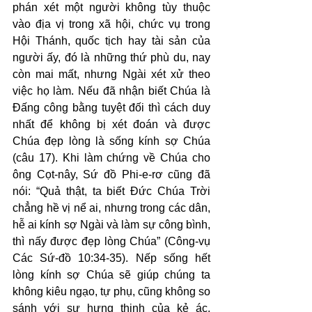
phán xét một người không tùy thuộc 
vào địa vị trong xã hội, chức vụ trong 
Hội Thánh, quốc tịch hay tài sản của 
người ấy, đó là những thứ phù du, nay 
còn mai mất, nhưng Ngài xét xử theo 
việc họ làm. Nếu đã nhận biết Chúa là 
Đấng công bằng tuyệt đối thì cách duy 
nhất để không bị xét đoán và được 
Chúa đẹp lòng là sống kính sợ Chúa 
(câu 17). Khi làm chứng về Chúa cho 
ông Cọt-nây, Sứ đồ Phi-e-rơ cũng đã 
nói: “Quả thật, ta biết Đức Chúa Trời 
chẳng hề vị nể ai, nhưng trong các dân, 
hễ ai kính sợ Ngài và làm sự công bình, 
thì nấy được đẹp lòng Chúa” (Công-vụ 
Các Sứ-đồ 10:34-35). Nếp sống hết 
lòng kính sợ Chúa sẽ giúp chúng ta 
không kiêu ngạo, tự phụ, cũng không so 
sánh với sự hưng thịnh của kẻ ác, 