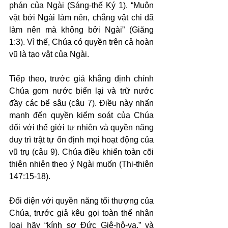
phán của Ngài (Sáng-thế Ký 1). “Muôn 
vật bởi Ngài làm nên, chẳng vật chi đã 
làm nên mà không bởi Ngài” (Giăng 
1:3). Vì thế, Chúa có quyền trên cả hoàn 
vũ là tạo vật của Ngài.
Tiếp theo, trước giả khẳng định chính 
Chúa gom nước biển lại và trữ nước 
đầy các bể sâu (câu 7). Điều này nhấn 
mạnh đến quyền kiểm soát của Chúa 
đối với thế giới tự nhiên và quyền năng 
duy trì trật tự ổn định mọi hoạt động của 
vũ trụ (câu 9). Chúa điều khiển toàn cõi 
thiên nhiên theo ý Ngài muốn (Thi-thiên 
147:15-18).
Đối diện với quyền năng tối thượng của 
Chúa, trước giả kêu gọi toàn thể nhân 
loại hãy “kính sợ Đức Giê-hô-va,” và 