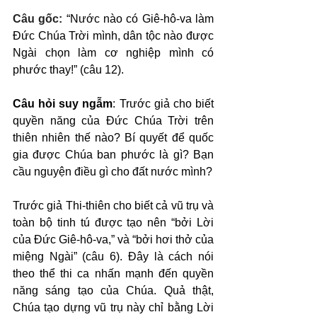
Câu gốc: 
“Nước nào có Giê-hô-va làm 
Đức Chúa Trời mình, dân tộc nào được 
Ngài chọn làm cơ nghiệp mình có 
phước thay!” (câu 12).
Câu hỏi suy ngẫm
: Trước giả cho biết 
quyền năng của Đức Chúa Trời trên 
thiên nhiên thế nào? Bí quyết để quốc 
gia được Chúa ban phước là gì? Bạn 
cầu nguyện điều gì cho đất nước mình?
Trước giả Thi-thiên cho biết cả vũ trụ và 
toàn bộ tinh tú được tạo nên “bởi Lời 
của Đức Giê-hô-va,” và “bởi hơi thở của 
miệng Ngài” (câu 6). Đây là cách nói 
theo thể thi ca nhấn mạnh đến quyền 
năng sáng tạo của Chúa. Quả thật, 
Chúa tạo dựng vũ trụ này chỉ bằng Lời 