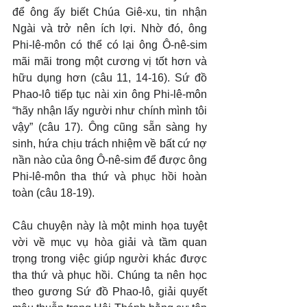
để ông ấy biết Chúa Giê-xu, tin nhận 
Ngài và trở nên ích lợi. Nhờ đó, ông 
Phi-lê-môn có thể có lại ông Ô-nê-sim 
mãi mãi trong một cương vị tốt hơn và 
hữu dụng hơn (câu 11, 14-16). Sứ đồ 
Phao-lô tiếp tục nài xin ông Phi-lê-môn 
“hãy nhận lấy người như chính mình tôi 
vậy” (câu 17). Ông cũng sẵn sàng hy 
sinh, hứa chịu trách nhiệm về bất cứ nợ 
nần nào của ông Ô-nê-sim để được ông 
Phi-lê-môn tha thứ và phục hồi hoàn 
toàn (câu 18-19).
Câu chuyện này là một minh họa tuyệt 
vời về mục vụ hòa giải và tầm quan 
trọng trong việc giúp người khác được 
tha thứ và phục hồi. Chúng ta nên học 
theo gương Sứ đồ Phao-lô, giải quyết 