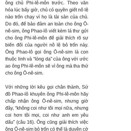
ông chủ Phi-lê-môn trước. Theo văn 
hóa lúc bấy giờ, chủ có quyền giết nô lệ 
nào trốn chạy vì họ là tài sản của chủ. 
Do đó, để bảo đảm an toàn cho ông Ô-
nê-sim, ông Phao-lô viết kèm lá thư gửi 
cho ông Phi-lê-môn để giải thích rõ sự 
biến đổi của người nô lệ bỏ trốn này. 
Ông Phao-lô gọi ông Ô-nê-sim là con 
thuộc linh và “lòng dạ” của ông với ước 
ao ông Phi-lê-môn sẽ vì ông mà tha thứ 
cho ông Ô-nê-sim.
Với những lời kêu gọi chân thành, Sứ 
đồ Phao-lô khuyên ông Phi-lê-môn hãy 
chấp nhận ông Ô-nê-sim, nhưng giờ 
đây, “không coi như tôi mọi nữa, nhưng 
coi hơn tôi mọi, coi như anh em yêu 
dấu” (câu 16). Ông cũng giải thích việc 
ông Ô-nê-sim bỏ trốn có thể là duyên cớ 