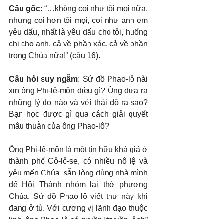
Câu gốc: 
“…không coi như tôi mọi nữa, 
nhưng coi hơn tôi mọi, coi như anh em 
yêu dấu, nhất là yêu dấu cho tôi, huống 
chi cho anh, cả về phần xác, cả về phần 
trong Chúa nữa!” (câu 16).
Câu hỏi suy ngẫm
: Sứ đồ Phao-lô nài 
xin ông Phi-lê-môn điều gì? Ông đưa ra 
những lý do nào và với thái độ ra sao? 
Bạn học được gì qua cách giải quyết 
mâu thuẫn của ông Phao-lô?
Ông Phi-lê-môn là một tín hữu khá giả ở 
thành phố Cô-lô-se, có nhiều nô lệ và 
yêu mến Chúa, sẵn lòng dùng nhà mình 
để Hội Thánh nhóm lại thờ phượng 
Chúa. Sứ đồ Phao-lô viết thư này khi 
đang ở tù. Với cương vị lãnh đạo thuộc 