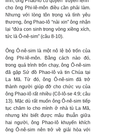
linh, ông Phao-lô có quyền “truyền lệnh” 
cho ông Phi-lê-môn điều cần phải làm. 
Nhưng với lòng tôn trọng và tình yêu 
thương, ông Phao-lô “nài xin” ông nhận 
lại “đứa con sinh trong vòng xiềng xích, 
tức là Ô-nê-sim” (câu 8-10).
Ông Ô-nê-sim là một nô lệ bỏ trốn của 
ông Phi-lê-môn. Bằng cách nào đó, 
trong quá trình trốn chạy, ông Ô-nê-sim 
đã gặp Sứ đồ Phao-lô và tin Chúa tại 
La Mã. Từ đó, ông Ô-nê-sim đã trở 
thành người giúp đỡ cho chức vụ của 
ông Phao-lô rất nhiều (Cô-lô-se 4:9; câu 
13). Mặc dù rất muốn ông Ô-nê-sim tiếp 
tục chăm lo cho mình ở nhà tù La Mã, 
nhưng khi biết được mâu thuẫn giữa 
hai người, ông Phao-lô khuyến khích 
ông Ô-nê-sim nên trở về giải hòa với 