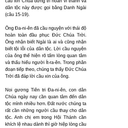
cầu xin Chúa đừng trì hoãn vì thành và 
dân tộc này được gọi bằng Danh Ngài 
(câu 15-19).
Ông Đa-ni-ên đã cầu nguyện với thái độ 
hoàn toàn đầu phục Đức Chúa Trời. 
Ông nhận biết Ngài là ai và cũng nhận 
biết tội lỗi của dân tộc. Lời cầu nguyện 
của ông thể hiện rõ tấm lòng quan tâm 
và thấu hiểu người Ít-ra-ên. Trong phân 
đoạn tiếp theo, chúng ta thấy Đức Chúa 
Trời đã đáp lời cầu xin của ông.
Noi gương Tiên tri Đa-ni-ên, con dân 
Chúa ngày nay cần quan tâm đến dân 
tộc mình nhiều hơn. Đất nước chúng ta 
rất cần những người cầu thay cho dân 
tộc. Anh chị em trong Hội Thánh cần 
khích lệ nhau dành thì giờ hiệp lòng cầu 