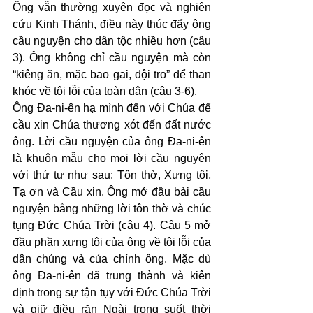
Ông vẫn thường xuyên đọc và nghiên 
cứu Kinh Thánh, điều này thúc đẩy ông 
cầu nguyện cho dân tộc nhiều hơn (câu 
3). Ông không chỉ cầu nguyện mà còn 
“kiêng ăn, mặc bao gai, đội tro” để than 
khóc về tội lỗi của toàn dân (câu 3-6).
Ông Đa-ni-ên hạ mình đến với Chúa để 
cầu xin Chúa thương xót đến đất nước 
ông. Lời cầu nguyện của ông Đa-ni-ên 
là khuôn mẫu cho mọi lời cầu nguyện 
với thứ tự như sau: Tôn thờ, Xưng tội, 
Tạ ơn và Cầu xin. Ông mở đầu bài cầu 
nguyện bằng những lời tôn thờ và chúc 
tụng Đức Chúa Trời (câu 4). Câu 5 mở 
đầu phần xưng tội của ông về tội lỗi của 
dân chúng và của chính ông. Mặc dù 
ông Đa-ni-ên đã trung thành và kiên 
định trong sự tận tụy với Đức Chúa Trời 
và giữ điều răn Ngài trong suốt thời 