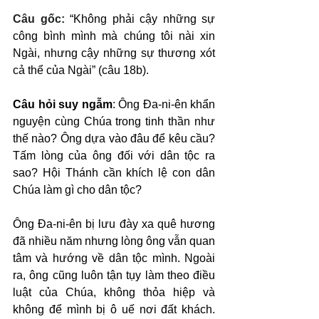
Câu gốc: 
“Không phải cậy những sự 
công bình mình mà chúng tôi nài xin 
Ngài, nhưng cậy những sự thương xót 
cả thể của Ngài” (câu 18b).
Câu hỏi suy ngẫm
: Ông Đa-ni-ên khẩn 
nguyện cùng Chúa trong tinh thần như 
thế nào? Ông dựa vào đâu để kêu cầu? 
Tấm lòng của ông đối với dân tộc ra 
sao? Hội Thánh cần khích lệ con dân 
Chúa làm gì cho dân tộc?
Ông Đa-ni-ên bị lưu đày xa quê hương 
đã nhiều năm nhưng lòng ông vẫn quan 
tâm và hướng về dân tộc mình. Ngoài 
ra, ông cũng luôn tận tụy làm theo điều 
luật của Chúa, không thỏa hiệp và 
không để mình bị ô uế nơi đất khách. 