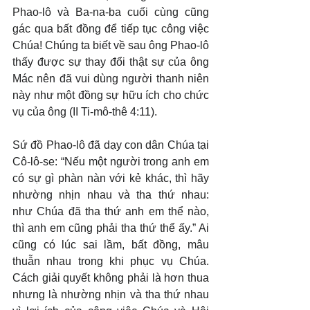
Phao-lô và Ba-na-ba cuối cùng cũng 
gác qua bất đồng để tiếp tục công việc 
Chúa! Chúng ta biết về sau ông Phao-lô 
thấy được sự thay đổi thật sự của ông 
Mác nên đã vui dùng người thanh niên 
này như một đồng sự hữu ích cho chức 
vụ của ông (II Ti-mô-thê 4:11).
Sứ đồ Phao-lô đã dạy con dân Chúa tại 
Cô-lô-se: “Nếu một người trong anh em 
có sự gì phàn nàn với kẻ khác, thì hãy 
nhường nhịn nhau và tha thứ nhau: 
như Chúa đã tha thứ anh em thể nào, 
thì anh em cũng phải tha thứ thể ấy.” Ai 
cũng có lúc sai lầm, bất đồng, mâu 
thuẫn nhau trong khi phục vụ Chúa. 
Cách giải quyết không phải là hơn thua 
nhưng là nhường nhịn và tha thứ nhau 