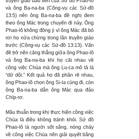
truyền giáo đầu tiên của Sứ đồ Phao-lô 
và ông Ba-na-ba (Công-vụ các Sứ-đồ 
13:5) nên ông Ba-na-ba đề nghị đem 
theo ông Mác trong chuyến đi này. Ông 
Phao-lô không đồng ý vì ông Mác đã bỏ 
rơi họ nửa chừng trong lần truyền giáo 
trước (Công-vụ các Sứ-đồ 13:13). Vấn 
đề trở nên căng thẳng giữa ông Phao-lô 
và ông Ba-na-ba khi họ cãi nhau về 
công việc Chúa mà ông Lu-ca mô tả là 
“dữ dội.” Kết quả họ đã phân rẽ nhau, 
ông Phao-lô chọn ông Si-la cùng đi, còn 
ông Ba-na-ba dẫn ông Mác qua đảo 
Chíp-rơ.
Mâu thuẫn trong khi thực hiện công việc 
Chúa là điều không tránh khỏi. Sứ đồ 
Phao-lô là người sốt sắng, nóng cháy 
về công việc Chúa nên giải quyết bằng 