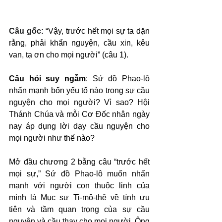
Câu gốc: 
“Vậy, trước hết mọi sự ta dặn 
rằng, phải khẩn nguyện, cầu xin, kêu 
van, tạ ơn cho mọi người” (câu 1).
Câu hỏi suy ngẫm
: Sứ đồ Phao-lô 
nhấn mạnh bốn yếu tố nào trong sự cầu 
nguyện cho mọi người? Vì sao? Hội 
Thánh Chúa và mỗi Cơ Đốc nhân ngày 
nay áp dụng lời dạy cầu nguyện cho 
mọi người như thế nào?
Mở đầu chương 2 bằng câu “trước hết 
mọi sự,” Sứ đồ Phao-lô muốn nhấn 
mạnh với người con thuộc linh của 
mình là Mục sư Ti-mô-thê về tính ưu 
tiên và tầm quan trọng của sự cầu 
nguyện và cầu thay cho mọi người. Ông 