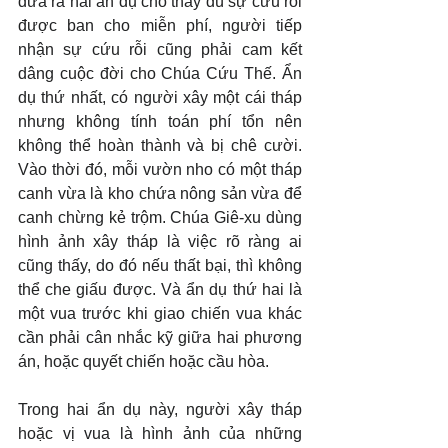
đưa ra hai ẩn dụ cho thấy dù sự cứu rỗi 
được ban cho miễn phí, người tiếp 
nhận sự cứu rỗi cũng phải cam kết 
dâng cuộc đời cho Chúa Cứu Thế. Ẩn 
dụ thứ nhất, có người xây một cái tháp 
nhưng không tính toán phí tổn nên 
không thể hoàn thành và bị chê cười. 
Vào thời đó, mỗi vườn nho có một tháp 
canh vừa là kho chứa nông sản vừa để 
canh chừng kẻ trộm. Chúa Giê-xu dùng 
hình ảnh xây tháp là việc rõ ràng ai 
cũng thấy, do đó nếu thất bại, thì không 
thể che giấu được. Và ẩn dụ thứ hai là 
một vua trước khi giao chiến vua khác 
cần phải cân nhắc kỹ giữa hai phương 
án, hoặc quyết chiến hoặc cầu hòa.
Trong hai ẩn dụ này, người xây tháp 
hoặc vị vua là hình ảnh của những 