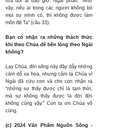
lừa dối ai bao giờ. Ngài phán: “Như 
vậy, nếu ai trong các ngươi không bỏ 
mọi sự mình có, thì không được làm 
môn đệ Ta” (câu 33).
Bạn có nhận ra những thách thức 
khi theo Chúa để bền lòng theo Ngài 
không?
Lạy Chúa, đời sống này đầy dẫy những 
cám dỗ xa hoa, nhưng cảm tạ Chúa vì 
Ngài đã cứu con và cho con nhận ra 
“những sự thấy được chỉ là tạm thời, 
mà sự không thấy được là đời đời 
không cùng vậy.” Con tạ ơn Chúa vô 
cùng.
(c) 2024 Văn Phẩm Nguồn Sống - 
SVTK.net. Used by permission.