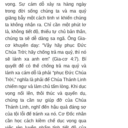
vọng. Sự cám dỗ xảy ra hàng ngày 
trong đời sống chúng ta và ma quỷ 
giăng bẫy một cách tinh vi khiến chúng 
ta không nhận ra. Chỉ cần một phút lơ 
là, không tiết độ, thiếu tự chủ bản thân, 
chúng ta sẽ dễ dàng sa ngã. Ông Gia-
cơ khuyên dạy: “Vậy hãy phục Đức 
Chúa Trời; hãy chống trả ma quỷ, thì nó 
sẽ lánh xa anh em” (Gia-cơ 4:7). Bí 
quyết để có thể chống trả ma quỷ và 
lánh xa cám dỗ là phải “phục Đức Chúa 
Trời,” nghĩa là phải để Chúa Thánh Linh 
chiếm ngự và làm chủ tấm lòng. Khi dục 
vọng nổi lên, thôi thúc và quyến dụ, 
chúng ta cần sự giúp đỡ của Chúa 
Thánh Linh, nghĩ đến hậu quả đáng sợ 
của tội lỗi để tránh xa nó. Cơ Đốc nhân 
cần học cách kiềm chế dục vọng qua 
việc rèn luyện phẩm tính tiết độ của 