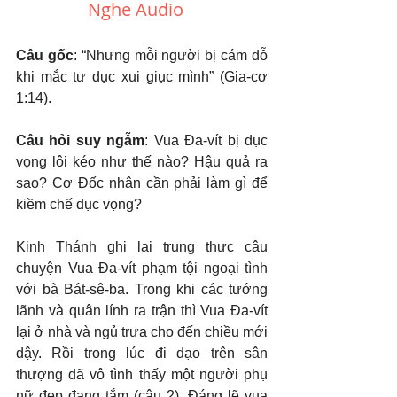
Nghe Audio 
Câu gốc
: “Nhưng mỗi người bị cám dỗ 
khi mắc tư dục xui giục mình” (Gia-cơ 
1:14).
Câu hỏi suy ngẫm
: Vua Đa-vít bị dục 
vọng lôi kéo như thế nào? Hậu quả ra 
sao? Cơ Đốc nhân cần phải làm gì để 
kiềm chế dục vọng?
Kinh Thánh ghi lại trung thực câu 
chuyện Vua Đa-vít phạm tội ngoại tình 
với bà Bát-sê-ba. Trong khi các tướng 
lãnh và quân lính ra trận thì Vua Đa-vít 
lại ở nhà và ngủ trưa cho đến chiều mới 
dậy. Rồi trong lúc đi dạo trên sân 
thượng đã vô tình thấy một người phụ 
nữ đẹp đang tắm (câu 2). Đáng lẽ vua 