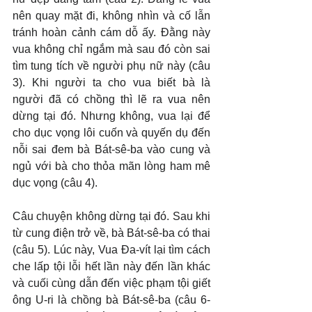
nên quay mặt đi, không nhìn và cố lẫn 
tránh hoàn cảnh cám dỗ ấy. Đằng này 
vua không chỉ ngắm mà sau đó còn sai 
tìm tung tích về người phụ nữ này (câu 
3). Khi người ta cho vua biết bà là 
người đã có chồng thì lẽ ra vua nên 
dừng tại đó. Nhưng không, vua lại để 
cho dục vọng lôi cuốn và quyến dụ đến 
nỗi sai đem bà Bát-sê-ba vào cung và 
ngủ với bà cho thỏa mãn lòng ham mê 
dục vọng (câu 4).
Câu chuyện không dừng tại đó. Sau khi 
từ cung điện trở về, bà Bát-sê-ba có thai 
(câu 5). Lúc này, Vua Đa-vít lại tìm cách 
che lấp tội lỗi hết lần này đến lần khác 
và cuối cùng dẫn đến việc phạm tội giết 
ông U-ri là chồng bà Bát-sê-ba (câu 6-