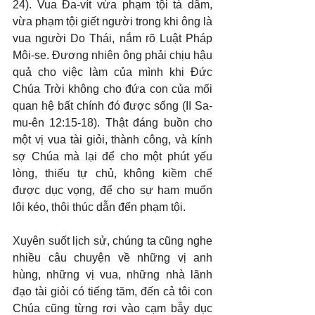
24). Vua Đa-vít vừa phạm tội tà dâm, 
vừa phạm tội giết người trong khi ông là 
vua người Do Thái, nắm rõ Luật Pháp 
Môi-se. Đương nhiên ông phải chịu hậu 
quả cho việc làm của mình khi Đức 
Chúa Trời không cho đứa con của mối 
quan hệ bất chính đó được sống (II Sa-
mu-ên 12:15-18). Thật đáng buồn cho 
một vị vua tài giỏi, thành công, và kính 
sợ Chúa mà lại để cho một phút yếu 
lòng, thiếu tự chủ, không kiềm chế 
được dục vọng, để cho sự ham muốn 
lôi kéo, thôi thúc dẫn đến phạm tội.
Xuyên suốt lịch sử, chúng ta cũng nghe 
nhiều câu chuyện về những vị anh 
hùng, những vị vua, những nhà lãnh 
đạo tài giỏi có tiếng tăm, đến cả tôi con 
Chúa cũng từng rơi vào cạm bẫy dục 