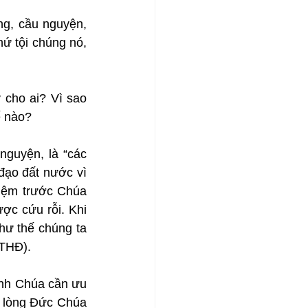
g, cầu nguyện, 
hứ tội chúng nó, 
cho ai? Vì sao 
ế nào?
guyện, là “các 
đạo đất nước vì 
iệm trước Chúa 
c cứu rỗi. Khi 
như thế chúng ta 
TTHĐ).
nh Chúa cần ưu 
i lòng Đức Chúa 