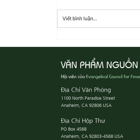
Viết bình luận...
08-06 Yêu Thương Người Nghèo
Khổ
VĂN PHẨM NGUỒN
Hội viên của
Evangelical Council for Fina
Địa Chỉ Văn Phòng
1100 North Paradise Street
Anaheim, CA 92806 USA
Địa Chỉ Hộp Thư
PO Box 4568
Anaheim, CA 92803-4568 USA