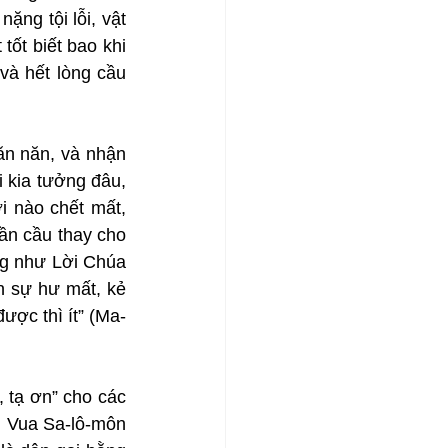
ng tội lỗi, vật 
tốt biết bao khi 
à hết lòng cầu 
ăn năn, và nhận 
kia tưởng đâu, 
 nào chết mất, 
ần cầu thay cho 
g như Lời Chúa 
 sự hư mất, kẻ 
ợc thì ít” (Ma-
tạ ơn” cho các 
 Vua Sa-lô-môn 