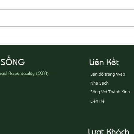
08-05 Thi Hành Sự Công Chính
08-04
Ác
 SỐNG
Liên Kết
ncial Accountability (ECFA)
Bản đồ trang Web
Nhà Sách
Sống Với Thánh Kinh
Liên Hệ
Lượt Khách