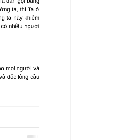
à dân gọi bằng 
ng tà, thì Ta ở 
ng ta hãy khiêm 
có nhiều người 
o mọi người và 
à dốc lòng cầu 