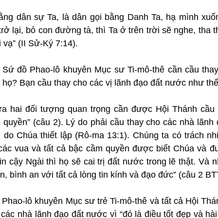
ng dân sự Ta, là dân gọi bằng Danh Ta, hạ mình xuốn
rở lại, bỏ con đường tà, thì Ta ở trên trời sẽ nghe, tha t
 vạ” (II Sử-Ký 7:14).
: Sứ đồ Phao-lô khuyên Mục sư Ti-mô-thê cần cầu thay 
 họ? Bạn cầu thay cho các vị lãnh đạo đất nước như th
a hai đối tượng quan trọng cần được Hội Thánh cầu n
 quyền” (câu 2). Lý do phải cầu thay cho các nhà lãnh 
do Chúa thiết lập (Rô-ma 13:1). Chúng ta có trách nh
ác vua và tất cả bậc cầm quyền được biết Chúa và đượ
n cậy Ngài thì họ sẽ cai trị đất nước trong lẽ thật. Và 
, bình an với tất cả lòng tin kính và đạo đức” (câu 2 B
 Phao-lô khuyên Mục sư trẻ Ti-mô-thê và tất cả Hội Thá
các nhà lãnh đạo đất nước vì “đó là điều tốt đẹp và hà