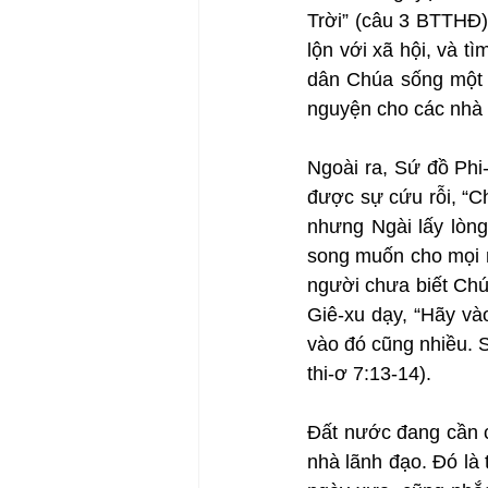
Trời” (câu 3 BTTHĐ).
lộn với xã hội, và tì
dân Chúa sống một 
nguyện cho các nhà 
Ngoài ra, Sứ đồ Phi
được sự cứu rỗi, “C
nhưng Ngài lấy lòng
song muốn cho mọi n
người chưa biết Ch
Giê-xu dạy, “Hãy và
vào đó cũng nhiều. 
thi-ơ 7:13-14).
Đất nước đang cần c
nhà lãnh đạo. Đó là