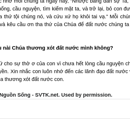
 nhở mỗi chúng ta ngày nay, “Nhược bằng dân sự Ta, l
ng, cầu nguyện, tìm kiếm mặt ta, và trở lại, bỏ con đườ
ha thứ tội chúng nó, và cứu xứ họ khỏi tai vạ.” Mỗi chú
và kêu cầu ơn tha thứ của Chúa để đất nước chúng ta 
êu nài Chúa thương xót đất nước mình không?
hứ cho sự thờ ơ của con vì chưa hết lòng cầu nguyện ch
ền. Xin nhắc con luôn nhớ đến các lãnh đạo đất nước v
úa thương xót đất nước con.
Nguồn Sống - SVTK.net. Used by permission.