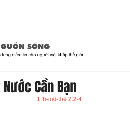
Trang Chủ
Giới Thiệu
Sản Phẩ
NGUỒN SỐNG
dựng niềm tin cho người Việt khắp thế giới
t Nước Cần Bạn
1 Ti-mô-thê 2:2-4