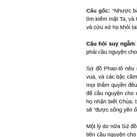
Câu gốc: 
“Nhược bằ
tìm kiếm mặt Ta, và t
và cứu xứ họ khỏi tai
Câu hỏi suy ngẫm
phải cầu nguyện cho
Sứ đồ Phao-lô nêu r
vua, và các bậc cầm
mọi thẩm quyền đều 
để cầu nguyện cho c
họ nhận biết Chúa, ti
sẽ “được sống yên ổn
Một lý do nữa Sứ đồ
tiên cầu nguyện cho 