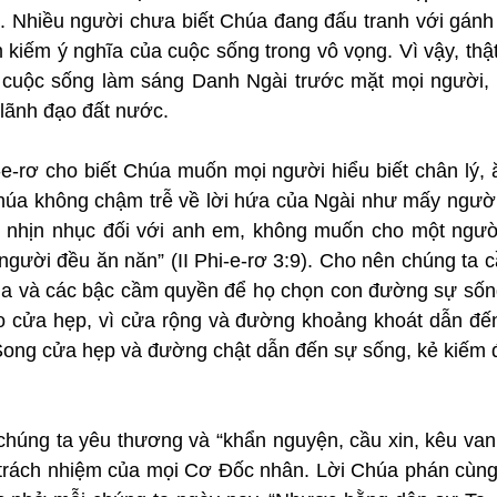
 Nhiều người chưa biết Chúa đang đấu tranh với gánh nặ
m kiếm ý nghĩa của cuộc sống trong vô vọng. Vì vậy, thật 
cuộc sống làm sáng Danh Ngài trước mặt mọi người, v
lãnh đạo đất nước.
-e-rơ cho biết Chúa muốn mọi người hiểu biết chân lý, 
húa không chậm trễ về lời hứa của Ngài như mấy người 
 nhịn nhục đối với anh em, không muốn cho một người
gười đều ăn năn” (II Phi-e-rơ 3:9). Cho nên chúng ta c
úa và các bậc cầm quyền để họ chọn con đường sự sốn
o cửa hẹp, vì cửa rộng và đường khoảng khoát dẫn đến
Song cửa hẹp và đường chật dẫn đến sự sống, kẻ kiếm đư
húng ta yêu thương và “khẩn nguyện, cầu xin, kêu van, 
 trách nhiệm của mọi Cơ Đốc nhân. Lời Chúa phán cùng