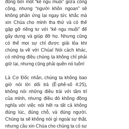
động bởi một “kẻ ngu muội” giữa công 
cộng, nhưng “người khôn ngoan” sẽ 
không phản ứng lại ngay tức khắc mà 
xin Chúa cho mình tha thứ và có thể 
gặp gỡ riêng tư với “kẻ ngu muội” để 
gây dựng và giúp đỡ họ. Nhưng cũng 
có thể mọi sự chỉ được giải tỏa khi 
chúng ta về với Chúa! Nói cách khác, 
có những điều chúng ta không chỉ phải 
giữ lại, nhưng cũng phải quên nó luôn!
Là Cơ Đốc nhân, chúng ta không bao 
giờ nói lời dối trá (Ê-phê-sô 4:25), 
không nói những điều trái với tâm trí 
của mình, nhưng điều đó không đồng 
nghĩa với việc nói hết ra tất cả không 
đúng lúc, đúng chỗ, và đúng người. 
Chúng ta sẽ không nói gì ngoài sự thật, 
nhưng cầu xin Chúa cho chúng ta có sự 