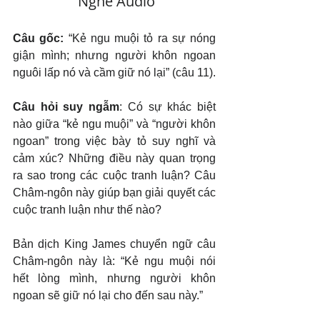
   Nghe Audio
Câu gốc: 
“Kẻ ngu muội tỏ ra sự nóng 
giận mình; nhưng người khôn ngoan 
nguôi lấp nó và cầm giữ nó lại” (câu 11).
Câu hỏi suy ngẫm
: Có sự khác biệt 
nào giữa “kẻ ngu muội” và “người khôn 
ngoan” trong việc bày tỏ suy nghĩ và 
cảm xúc? Những điều này quan trọng 
ra sao trong các cuộc tranh luận? Câu 
Châm-ngôn này giúp bạn giải quyết các 
cuộc tranh luận như thế nào?
Bản dịch King James chuyển ngữ câu 
Châm-ngôn này là: “Kẻ ngu muội nói 
hết lòng mình, nhưng người khôn 
ngoan sẽ giữ nó lại cho đến sau này.”