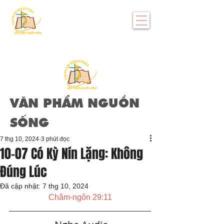
VĂN PHẨM NGUỒN
SỐNG
7 thg 10, 2024
3 phút đọc
10-07 Có Kỳ Nín Lặng: Không
Đúng Lúc
Đã cập nhật:
7 thg 10, 2024
Châm-ngôn 29:11